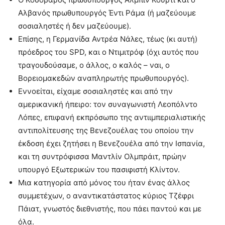
Αλβανός πρωθυπουργός Έντι Ράμα (ή μαζεύουμε
σοσιαληστές ή δεν μαζεύουμε).
Επίσης, η Γερμανίδα Αντρέα Νάλες, τέως (κι αυτή)
πρόεδρος του SPD, και ο Ντιμιτρόφ (όχι αυτός που
τραγουδούσαμε, ο άλλος, ο καλός – ναι, ο
Βορειομακεδών αναπληρωτής πρωθυπουργός).
Εννοείται, είχαμε σοσιαληστές και από την
αμερικανική ήπειρο: τον συναγωνιστή Λεοπόλντο
Λόπες, επιφανή εκπρόσωπο της αντιιμπεριαλιστικής
αντιπολίτευσης της Βενεζουέλας του οποίου την
έκδοση έχει ζητήσει η Βενεζουέλα από την Ισπανία,
και τη συντρόφισσα Μαντλίν Ολμπράιτ, πρώην
υπουργό Εξωτερικών του πασιφιστή Κλίντον.
Μια κατηγορία από μόνος του ήταν ένας άλλος
συμμετέχων, ο αναντικατάστατος κύριος Τζέφρι
Πάιατ, γνωστός διεθνιστής, που πάει παντού και με
όλα.