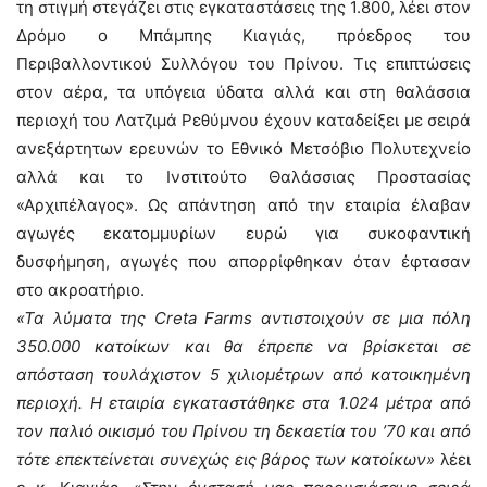
τη στιγμή στεγάζει στις εγκαταστάσεις της 1.800, λέει στον
Δρόμο ο Μπάμπης Κιαγιάς, πρόεδρος του
Περιβαλλοντικού Συλλόγου του Πρίνου. Τις επιπτώσεις
στον αέρα, τα υπόγεια ύδατα αλλά και στη θαλάσσια
περιοχή του Λατζιμά Ρεθύμνου έχουν καταδείξει με σειρά
ανεξάρτητων ερευνών το Εθνικό Μετσόβιο Πολυτεχνείο
αλλά και το Ινστιτούτο Θαλάσσιας Προστασίας
«Αρχιπέλαγος». Ως απάντηση από την εταιρία έλαβαν
αγωγές εκατομμυρίων ευρώ για συκοφαντική
δυσφήμηση, αγωγές που απορρίφθηκαν όταν έφτασαν
στο ακροατήριο.
«Τα λύματα της Creta Farms αντιστοιχούν σε μια πόλη
350.000 κατοίκων και θα έπρεπε να βρίσκεται σε
απόσταση τουλάχιστον 5 χιλιομέτρων από κατοικημένη
περιοχή. Η εταιρία εγκαταστάθηκε στα 1.024 μέτρα από
τον παλιό οικισμό του Πρίνου τη δεκαετία του ’70 και από
τότε επεκτείνεται συνεχώς εις βάρος των κατοίκων»
λέει