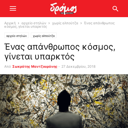
Αρχική
αρχείο στηλών
χωρίς αλπούτζα
Ένας απάνθρωπος
κόσμος, γίνεται υπαρκτός
αρχείο στηλών
χωρίς αλπούτζα
Ένας απάνθρωπος κόσμος,
γίνεται υπαρκτός
Από
Σωκράτης Μαντζουράνης
-
27 Δεκεμβρίου, 2018