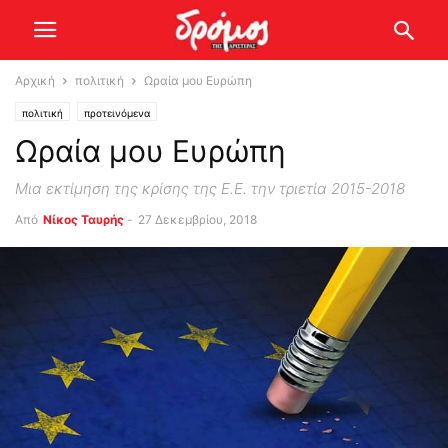
Αρχική
πολιτική
Ωραία μου Ευρώπη
πολιτική
προτεινόμενα
Ωραία μου Ευρώπη
Μια εκτίμηση της κρίσης της Ε.Ε. την τριετία 2015-2018
Από
Νίκος Ταυρής
-
27 Δεκεμβρίου, 2018