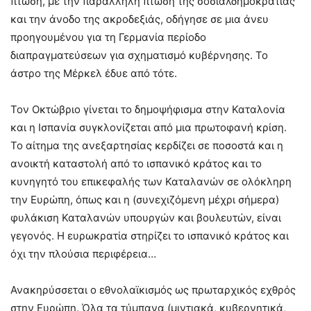
πτώση, με την παράλληλη πτώση της σοσιαλδημοκρατίας
και την άνοδο της ακροδεξιάς, οδήγησε σε μια άνευ
προηγουμένου για τη Γερμανία περίοδο
διαπραγματεύσεων για σχηματισμό κυβέρνησης. Το
άστρο της Μέρκελ έδυε από τότε.
Τον Οκτώβριο γίνεται το δημοψήφισμα στην Καταλονία
και η Ισπανία συγκλονίζεται από μια πρωτοφανή κρίση.
Το αίτημα της ανεξαρτησίας κερδίζει σε ποσοστά και η
ανοικτή καταστολή από το ισπανικό κράτος και το
κυνηγητό του επικεφαλής των Καταλανών σε ολόκληρη
την Ευρώπη, όπως και η (συνεχιζόμενη μέχρι σήμερα)
φυλάκιση Καταλανών υπουργών και βουλευτών, είναι
γεγονός. Η ευρωκρατία στηρίζει το ισπανικό κράτος και
όχι την πλούσια περιφέρεια…
Ανακηρύσσεται ο εθνολαϊκισμός ως πρωταρχικός εχθρός
στην Ευρώπη. Όλα τα τύμπανα (μιντιακά, κυβερνητικά,