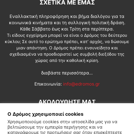
ΣΧΕΤΙΚΆ ΜΕ ΕΜΆΣ
Εναλλακτική πληροφόρηση και βήμα διαλόγου για τα
κοινωνικά κινήματα και τη συλλογική πολιτική δράση.
Κάθε Σάββατο έως και Τρίτη στα περίπτερα.
Τι είδους εγχείρημα μπορεί να είναι ο Δρόμος του δεύτερου
κύκλου; Σε αυτό το ερώτημα πρέπει, κατ’ αρχάς, να δώσουμε
μιαν απάντηση. Ο Δρόμος πρέπει ενσυνείδητα και
σχεδιασμένα να προσδιοριστεί ως συμβολή διεξόδου της
χώρας από την καθολική κρίση.
διαβάστε περισσότερα...
Επικοινωνία:
info@edromos.gr
ΑΚΟΛΟΥΘΗΣΕ ΜΑΣ
Ο Δρόμος χρησιμοποιεί cookies
Χρησιμοποιούμε cookies στην ιστοσελίδα μας για να
βελτιώσουμε την εμπειρία περιήγησης και να
καταγράφουμε τις προτιμήσεις σας όταν επισκέπτεστε