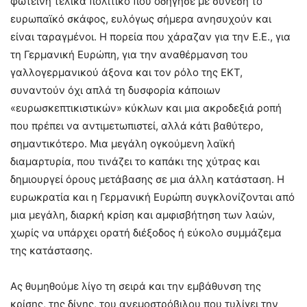
φωτεινή τελικά πολιτικό που οδήγησε με σύνεση το
ευρωπαϊκό σκάφος, ευλόγως σήμερα ανησυχούν και
είναι ταραγμένοι. Η πορεία που χάραζαν για την Ε.Ε., για
τη Γερμανική Ευρώπη, για την αναθέρμανση του
γαλλογερμανικού άξονα και τον ρόλο της ΕΚΤ,
συναντούν όχι απλά τη δυσφορία κάποιων
«ευρωσκεπτικιστικών» κύκλων και μια ακροδεξιά ροπή
που πρέπει να αντιμετωπιστεί, αλλά κάτι βαθύτερο,
σημαντικότερο. Μια μεγάλη ογκούμενη λαϊκή
διαμαρτυρία, που τινάζει το καπάκι της χύτρας και
δημιουργεί όρους μετάβασης σε μια άλλη κατάσταση. Η
ευρωκρατία και η Γερμανική Ευρώπη συγκλονίζονται από
μια μεγάλη, διαρκή κρίση και αμφισβήτηση των λαών,
χωρίς να υπάρχει ορατή διέξοδος ή εύκολο συμμάζεμα
της κατάστασης.
Ας θυμηθούμε λίγο τη σειρά και την εμβάθυνση της
κρίσης, της δίνης, του ανεμοστρόβιλου που τυλίγει την