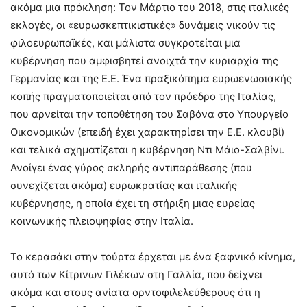
ακόμα μια πρόκληση: Τον Μάρτιο του 2018, στις ιταλικές
εκλογές, οι «ευρωσκεπτικιστικές» δυνάμεις νικούν τις
φιλοευρωπαϊκές, και μάλιστα συγκροτείται μια
κυβέρνηση που αμφισβητεί ανοιχτά την κυριαρχία της
Γερμανίας και της Ε.Ε. Ένα πραξικόπημα ευρωενωσιακής
κοπής πραγματοποιείται από τον πρόεδρο της Ιταλίας,
που αρνείται την τοποθέτηση του Σαβόνα στο Υπουργείο
Οικονομικών (επειδή έχει χαρακτηρίσει την Ε.Ε. κλουβί)
και τελικά σχηματίζεται η κυβέρνηση Ντι Μάιο-Σαλβίνι.
Ανοίγει ένας γύρος σκληρής αντιπαράθεσης (που
συνεχίζεται ακόμα) ευρωκρατίας και ιταλικής
κυβέρνησης, η οποία έχει τη στήριξη μιας ευρείας
κοινωνικής πλειοψηφίας στην Ιταλία.
Το κερασάκι στην τούρτα έρχεται με ένα ξαφνικό κίνημα,
αυτό των Κίτρινων Γιλέκων στη Γαλλία, που δείχνει
ακόμα και στους ανίατα ορντοφιλελεύθερους ότι η