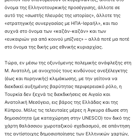
όνομα της Ελληνοτουρκικής προσέγγισης, άλλοτε σε
αυτό της «σωστής πλευράς της ιστορίας», άλλοτε της
«στρατηγικής συνεργασίας με ΗΠΑ-Ισραήλ», και πιο
συχνά στο όνομα των «καζάν-καζάν» και των
«ευκαιριών για από κοινού μπίζνες» – αλλά ποτέ μα ποτέ
στο όνομα της δικής μας εθνικής κυριαρχίας.
Τώρα, εν μέσω της οξυνόμενης πολεμικής ανάφλεξης στη
Μ. Ανατολή, με ανοιχτούς τους κινδύνους ανεξέλεγκτης
(έως και πυρηνικής) κλιμάκωσης, με την γείτονα να
διεκδικεί αυξημένης βαρύτητας περιφερειακό ρόλο, η
Τουρκία δεν ξεχνά τις διεκδικήσεις σε Αιγαίο και
Ανατολική Μεσόγειο, εις βάρος της Ελλάδας και της
Κύπρου. Μόλις τις τελευταίες μέρες η Άγκυρα έδωσε στη
δημοσιότητα (με καταχώρηση στην UNESCO) τον δικό της
χάρτη θαλάσσιου χωροταξικού σχεδιασμού, σε απάντηση
της αντίστοιχης δημοσιοποίησης των Ελληνικών χαρτών,