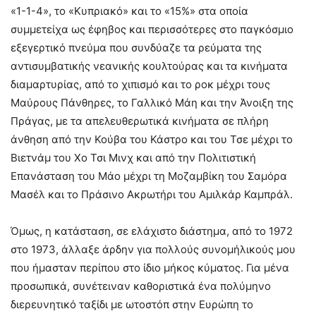
«1-1-4», το «Κυπριακό» και το «15%» στα οποία
συμμετείχα ως έφηβος και περισσότερες στο παγκόσμιο
εξεγερτικό πνεύμα που συνδύαζε τα ρεύματα της
αντισυμβατικής νεανικής κουλτούρας και τα κινήματα
διαμαρτυρίας, από το χιπισμό και το ροκ μέχρι τους
Μαύρους Πάνθηρες, το Γαλλικό Μάη και την Άνοιξη της
Πράγας, με τα απελευθερωτικά κινήματα σε πλήρη
άνθηση από την Κούβα του Κάστρο και του Τσε μέχρι το
Βιετνάμ του Χο Τσι Μινχ και από την Πολιτιστική
Επανάσταση του Μάο μέχρι τη Μοζαμβίκη του Σαμόρα
Μασέλ και το Πράσινο Ακρωτήρι του Αμιλκάρ Καμπράλ.
Όμως, η κατάσταση, σε ελάχιστο διάστημα, από το 1972
στο 1973, άλλαξε άρδην για πολλούς συνομήλικούς μου
που ήμασταν περίπου στο ίδιο μήκος κύματος. Για μένα
προσωπικά, συνέτειναν καθοριστικά ένα πολύμηνο
διερευνητικό ταξίδι με ωτοστόπ στην Ευρώπη το