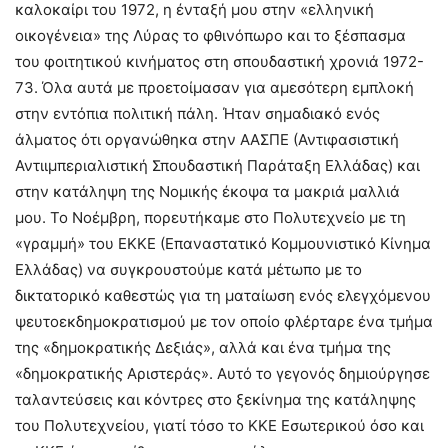
καλοκαίρι του 1972, η ένταξή μου στην «ελληνική
οικογένεια» της Λύρας το φθινόπωρο και το ξέσπασμα
του φοιτητικού κινήματος στη σπουδαστική χρονιά 1972-
73. Όλα αυτά με προετοίμασαν για αμεσότερη εμπλοκή
στην εντόπια πολιτική πάλη. Ήταν σημαδιακό ενός
άλματος ότι οργανώθηκα στην ΑΑΣΠΕ (Αντιφασιστική
Αντιιμπεριαλιστική Σπουδαστική Παράταξη Ελλάδας) και
στην κατάληψη της Νομικής έκοψα τα μακριά μαλλιά
μου. Το Νοέμβρη, πορευτήκαμε στο Πολυτεχνείο με τη
«γραμμή» του ΕΚΚΕ (Επαναστατικό Κομμουνιστικό Κίνημα
Ελλάδας) να συγκρουστούμε κατά μέτωπο με το
δικτατορικό καθεστώς για τη ματαίωση ενός ελεγχόμενου
ψευτοεκδημοκρατισμού με τον οποίο φλέρταρε ένα τμήμα
της «δημοκρατικής Δεξιάς», αλλά και ένα τμήμα της
«δημοκρατικής Αριστεράς». Αυτό το γεγονός δημιούργησε
ταλαντεύσεις και κόντρες στο ξεκίνημα της κατάληψης
του Πολυτεχνείου, γιατί τόσο το ΚΚΕ Εσωτερικού όσο και