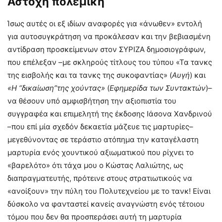
Άστοχη πολεμική
Ίσως αυτές οι εξ ιδίων αναφορές για «άνωθεν» εντολή
για αυτοσυγκράτηση να προκάλεσαν και την βεβιασμένη
αντίδραση προσκείμενων στον ΣΥΡΙΖΑ δημοσιογράφων,
που επέλεξαν –με σκληρούς τίτλους του τύπου «Τα τανκς
της εισβολής και τα τανκς της συκοφαντίας» (
Αυγή
) και
«Η “δικαίωση”της χούντας»
(
Εφημερίδα των Συντακτών
)–
να θέσουν υπό αμφισβήτηση την αξιοπιστία του
συγγραφέα και επιμελητή της έκδοσης Ιάσονα Χανδρινού
–που επί μία σχεδόν δεκαετία μάζευε τις μαρτυρίες–
μεγεθύνοντας σε τεράστιο ατόπημα την καταγέλαστη
μαρτυρία ενός χουντικού αξιωματικού που ρίχνει το
«βαρελότο» ότι τάχα μου ο Κώστας Λαλιώτης, ως
διαπραγματευτής, πρότεινε στους στρατιωτικούς να
«ανοίξουν» την πύλη του Πολυτεχνείου με το τανκ! Είναι
δύσκολο να φανταστεί κανείς αναγνώστη ενός τέτοιου
τόμου που δεν θα προσπεράσει αυτή τη μαρτυρία