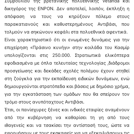
Συμβουλίου της βρετανικής πολυεθνικής Vetanda και
δικηγόρος της ΕΝΡΟΝ. Δεν αποτελεί, λοιπόν, έκπληξη η
απόφαση να τους να κηρύξουν πόλεμο στους
παρακατιανούς και καθυστερημένους Αντιβάσι, που
τολμούν να σηκώνουν κεφάλι στα πολυεθνικά αφεντικά.
Είναι χαρακτηριστικό ότι οι ενωμένες δυνάμεις για την
επιχείρηση «Πράσινο κυνήγι» στην κοιλάδα του Κασμίρ
υπολογίζονται στις 250.000. Στρατιωτικά ελικόπτερα
εφοδιασμένα με όπλα τελευταίας τεχνολογίας ,διάδρομοι
προσγείωσης και δεκάδες σχολές πολέμου έχουν στηθεί
στη ζούγκλα για την εκπαίδευση ειδικών δυνάμεων, ενώ
δημιουργούνται στρατόπεδα και βάσεις με δημόσιο χρήμα,
για την εγκατάσταση των ομάδων που θα σπείρουν τον
τρόμο στους ανυπόταχτους Αντιβάσι.
Έτσι, οι πανίσχυρες ξένες και ινδικές εταιρίες αναμένουν
από την κυβέρνηση να καθαρίσει τη γη από τους
ιθαγενείς και να τσακίσει την αντίστασή τους, ώστε να
εφορμήσουν με τους εκσκαφείς για να «ξεκοιλιάσουν» τις