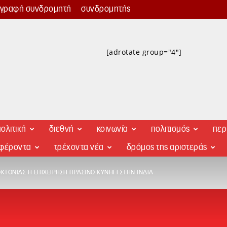
γγραφή συνδρομητή
συνδρομητής
[adrotate group="4"]
ολιτική
διεθνή
κοινωνία
πολιτισμός
περ
αφέροντα
τρέχοντα νέα
δρόμος της αριστεράς
ΚΤΟΝΊΑΣ Η ΕΠΙΧΕΊΡΗΣΗ ΠΡΆΣΙΝΟ ΚΥΝΉΓΙ ΣΤΗΝ ΙΝΔΊΑ