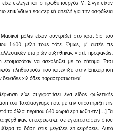
 είχε εκλεγεί και ο πρωθυπουργός Μ. Σινγκ είχαν
πιο επικίνδυνη εσωτερική απειλή για την ασφάλεια
 Μαοϊκοί μόλις είχαν συντριβεί στο κρατίδιο του
που 1.600 μέλη τους τότε. Όμως, μ’ αυτές τις
ταλλευτικών εταιριών αυξήθηκαν, γιατί, προφανώς,
η ετοιμαζόταν να ασχοληθεί με το ζήτημα. Έτσι
ικούς πληθυσμούς που κατέληξε στην Επιχείρηση
 δεκάδες χιλιάδες παραστρατιωτικοί.
βέρνηση είχε συγκροτήσει ένα είδος φυλετικής
άση του Τσχάτισγκαρχ που, με την υποστήριξη της
ετά το άλλο: περίπου 640 χωριά ερημώθηκαν […] Τα
εταφέρθηκαν, υποχρεωτικά, σε εγκαταστάσεις όπου
ύθερα τα δάση στις μεγάλες επιχειρήσεις. Αυτό