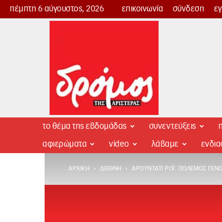
πέμπτη 6 αύγουστος, 2026
επικοινωνία
σύνδεση
ε
Δρόμος
της
Αριστεράς
το θέμα της εβδομάδας
συνεντεύξεις
π
αφιερώματα
video
λάβαμε
ενδι
ΑΡΧΙΚΉ
ΔΙΕΘΝΉ
ΑΡΟΥΝΤΆΤΙ ΡΌΙ: ΠΌΛΕΜΟΣ ΓΕΝΟ