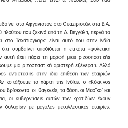
είς Αντιβάσι; Ποιοι είναι οι Μαοϊκοί; Εσύ πώς
μβαίνει στο Αφγανιστάν, στο Ουαζιριστάν, στα Β.Α.
ού πλούτου που ξεκινά από τη Δ. Βεγγάλη, περνά το
ι στο Τσχάτισγκαρχ: είναι αυτό που στην Ινδία
ό,τι συμβαίνει αποδίδεται η ετικέτα «φυλετική
 αυτή έχει πάρει τη μορφή μιας ριζοσπαστικής
έχουμε μια ριζοσπαστική αριστερή εξέγερση. Αλλά
φές αντίστασης στην ίδια επίθεση των εταιριών
ν κοιτάξουμε το χάρτη της Ινδίας, ο «Κόκκινος
υ βρίσκονται οι ιθαγενείς, τα δάση, οι Μαοϊκοί και
νια, οι κυβερνήσεις αυτών των κρατιδίων έχουν
 δολαρίων με μεγάλες μεταλλευτικές εταιρίες.