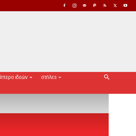
ίπτερο ιδεών
στήλες