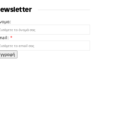
ewsletter
νομα:
mail:
*
Εγγραφή