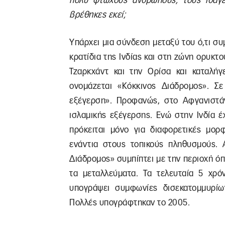
πολύ φτωχούς ανθρώπους, τους ιθαγεν
βρέθηκες εκεί;
Υπάρχει μια σύνδεση μεταξύ του ό,τι συ
κρατίδια της Ινδίας και στη ζώνη ορυκτ
Τζαρκχάντ και την Ορίσα και καταλήγε
ονομάζεται «Κόκκινος Διάδρομος». Σε 
εξέγερση». Προφανώς, στο Αφγανιστάν
ισλαμικής εξέγερσης. Ενώ στην Ινδία 
πρόκειται μόνο για διαφορετικές μορ
ενάντια στους τοπικούς πληθυσμούς. Α
Διάδρομος» συμπίπτει με την περιοχή όπο
τα μεταλλεύματα. Τα τελευταία 5 χρό
υπογράψει συμφωνίες δισεκατομμυρίων
Πολλές υπογράφτηκαν το 2005.