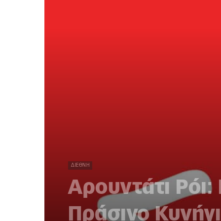
ΔΙΕΘΝΉ
Αρουντάτι Ρόι:
Πράσινο Κυνήγι