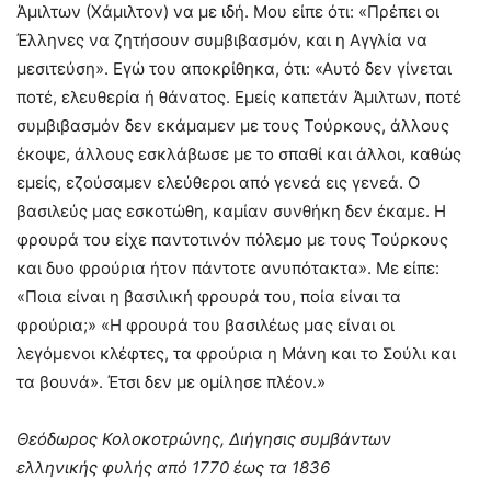
Άμιλτων (Χάμιλτον) να με ιδή. Μου είπε ότι: «Πρέπει οι
Έλληνες να ζητήσουν συμβιβασμόν, και η Αγγλία να
μεσιτεύση». Εγώ του αποκρίθηκα, ότι: «Αυτό δεν γίνεται
ποτέ, ελευθερία ή θάνατος. Εμείς καπετάν Άμιλτων, ποτέ
συμβιβασμόν δεν εκάμαμεν με τους Τούρκους, άλλους
έκοψε, άλλους εσκλάβωσε με το σπαθί και άλλοι, καθώς
εμείς, εζούσαμεν ελεύθεροι από γενεά εις γενεά. Ο
βασιλεύς μας εσκοτώθη, καμίαν συνθήκη δεν έκαμε. Η
φρουρά του είχε παντοτινόν πόλεμο με τους Τούρκους
και δυο φρούρια ήτον πάντοτε ανυπότακτα». Με είπε:
«Ποια είναι η βασιλική φρουρά του, ποία είναι τα
φρούρια;» «Η φρουρά του βασιλέως μας είναι οι
λεγόμενοι κλέφτες, τα φρούρια η Μάνη και το Σούλι και
τα βουνά». Έτσι δεν με ομίλησε πλέον.»
Θεόδωρος Κολοκοτρώνης, Διήγησις συμβάντων
ελληνικής φυλής από 1770 έως τα 1836