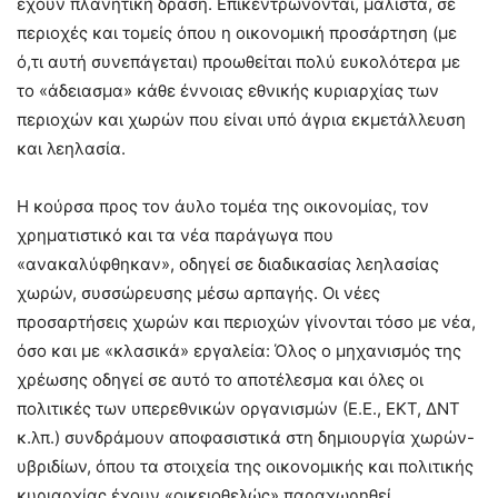
έχουν πλανητική δράση. Επικεντρώνονται, μάλιστα, σε
περιοχές και τομείς όπου η οικονομική προσάρτηση (με
ό,τι αυτή συνεπάγεται) προωθείται πολύ ευκολότερα με
το «άδειασμα» κάθε έννοιας εθνικής κυριαρχίας των
περιοχών και χωρών που είναι υπό άγρια εκμετάλλευση
και λεηλασία.
Η κούρσα προς τον άυλο τομέα της οικονομίας, τον
χρηματιστικό και τα νέα παράγωγα που
«ανακαλύφθηκαν», οδηγεί σε διαδικασίας λεηλασίας
χωρών, συσσώρευσης μέσω αρπαγής. Οι νέες
προσαρτήσεις χωρών και περιοχών γίνονται τόσο με νέα,
όσο και με «κλασικά» εργαλεία: Όλος ο μηχανισμός της
χρέωσης οδηγεί σε αυτό το αποτέλεσμα και όλες οι
πολιτικές των υπερεθνικών οργανισμών (Ε.Ε., ΕΚΤ, ΔΝΤ
κ.λπ.) συνδράμουν αποφασιστικά στη δημιουργία χωρών-
υβριδίων, όπου τα στοιχεία της οικονομικής και πολιτικής
κυριαρχίας έχουν «οικειοθελώς» παραχωρηθεί.