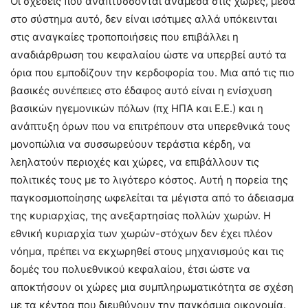
Οι σχέσεις που αναπτύσσονται ανάμεσα στις χώρες, μέσα
στο σύστημα αυτό, δεν είναι ισότιμες αλλά υπόκεινται
στις αναγκαίες τροποποιήσεις που επιβάλλει η
αναδιάρθρωση του κεφαλαίου ώστε να υπερβεί αυτό τα
όρια που εμποδίζουν την κερδοφορία του. Μια από τις πιο
βασικές συνέπειες στο έδαφος αυτό είναι η ενίσχυση
βασικών ηγεμονικών πόλων (πχ ΗΠΑ και Ε.Ε.) και η
ανάπτυξη όρων που να επιτρέπουν στα υπερεθνικά τους
μονοπώλια να συσσωρεύουν τεράστια κέρδη, να
λεηλατούν περιοχές και χώρες, να επιβάλλουν τις
πολιτικές τους με το λιγότερο κόστος. Αυτή η πορεία της
παγκοσμιοποίησης ωφελείται τα μέγιστα από το άδειασμα
της κυριαρχίας, της ανεξαρτησίας πολλών χωρών. Η
εθνική κυριαρχία των χωρών-στόχων δεν έχει πλέον
νόημα, πρέπει να εκχωρηθεί στους μηχανισμούς και τις
δομές του πολυεθνικού κεφαλαίου, έτσι ώστε να
αποκτήσουν οι χώρες μια συμπληρωματικότητα σε σχέση
με τα κέντρα που διευθύνουν την παγκόσμια οικονομία.