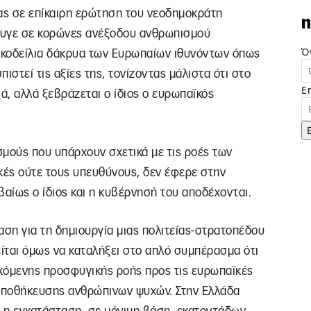
ας σε επίκαιρη ερώτηση του νεοδημοκράτη
n
φυγε σε κορώνες ανέξοδου ανθρωπισμού
Ό
ροκοδείλια δάκρυα των Eυρωπαίων ιθυνόντων όπως
ιστεί τις αξίες της, τονίζοντας μάλιστα ότι στο
E
ά, αλλά ξεβράζεται ο ίδιος ο ευρωπαϊκός
ασμούς που υπάρχουν σχετικά με τις ροές των
κές ούτε τους υπευθύνους, δεν έφερε στην
βαίως ο ίδιος και η κυβέρνησή του αποδέχονται.
αση για τη δημιουργία μιας πολιτείας-στρατοπέδου
ται όμως να καταλήξει στο απλό συμπέρασμα ότι
γχόμενης προσφυγικής ροής προς τις ευρωπαϊκές
αποθήκευσης ανθρώπινων ψυχών. Στην Ελλάδα