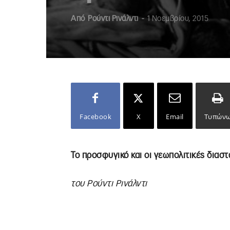
Από
Ρούντι Ρινάλντι
-
1 Νοεμβρίου, 2015
Facebook
X
Email
Τυπών
Το προσφυγικό και οι γεωπολιτικές διαστ
του Ρούντι Ρινάλντι