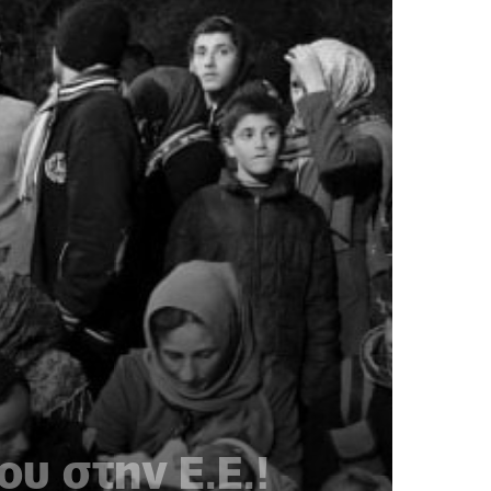
υ στην Ε.Ε.!