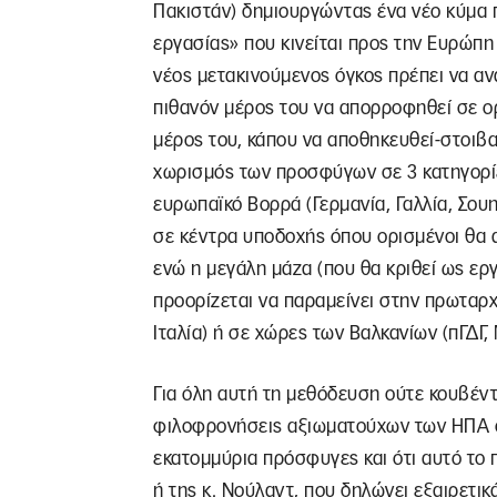
Πακιστάν) δημιουργώντας ένα νέο κύμα 
εργασίας» που κινείται προς την Ευρώπη
νέος μετακινούμενος όγκος πρέπει να ανα
πιθανόν μέρος του να απορροφηθεί σε ορ
μέρος του, κάπου να αποθηκευθεί-στοιβαχ
χωρισμός των προσφύγων σε 3 κατηγορίε
ευρωπαϊκό Βορρά (Γερμανία, Γαλλία, Σουη
σε κέντρα υποδοχής όπου ορισμένοι θα 
ενώ η μεγάλη μάζα (που θα κριθεί ως ε
προορίζεται να παραμείνει στην πρωταρχ
Ιταλία) ή σε χώρες των Βαλκανίων (πΓΔΓ,
Για όλη αυτή τη μεθόδευση ούτε κουβέν
φιλοφρονήσεις αξιωματούχων των ΗΠΑ ό
εκατομμύρια πρόσφυγες και ότι αυτό το 
ή της κ. Νούλαντ, που δηλώνει εξαιρετι