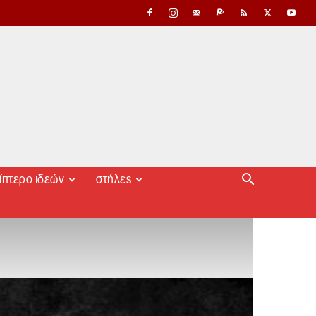
ίπτερο ιδεών
στήλες