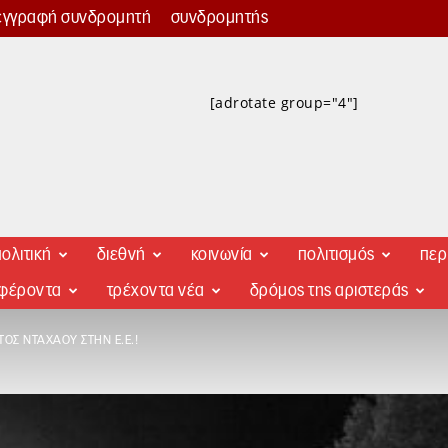
εγγραφή συνδρομητή
συνδρομητής
[adrotate group="4"]
ολιτική
διεθνή
κοινωνία
πολιτισμός
περ
αφέροντα
τρέχοντα νέα
δρόμος της αριστεράς
ΤΟΣ ΝΤΑΧΆΟΥ ΣΤΗΝ Ε.Ε.!