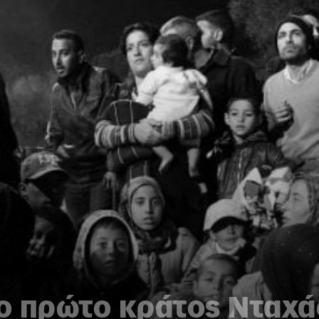
το πρώτο κράτος Νταχάο