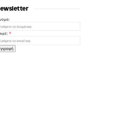
ewsletter
νομα:
mail:
*
Εγγραφή