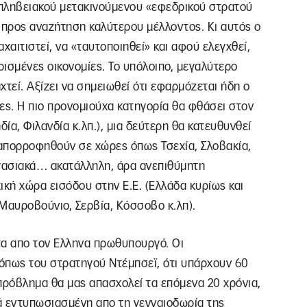
πληβειακού μετακινούμενου «εφεδρικού στρατού
 προς αναζήτηση καλύτερου μέλλοντος. Κι αυτός ο
χαιτιστεί, να «ταυτοποιηθεί» και αφού ελεγχθεί,
ισμένες οικονομίες. Το υπόλοιπο, μεγαλύτερο
τεί. Αξίζει να σημειωθεί ότι εφαρμόζεται ήδη ο
ς. Η πιο προνομιούχα κατηγορία θα φθάσει στον
δία, Φιλανδία κ.λπ.), μια δεύτερη θα κατευθυνθεί
απορροφηθούν σε χώρες όπως Τσεχία, Σλοβακία,
ργασιακά… ακατάλληλη, άρα ανεπιθύμητη
ική χώρα εισόδου στην Ε.Ε. (Ελλάδα κυρίως και
 Μαυροβούνιο, Σερβία, Κόσσοβο κ.λπ).
τα απο τον Ελληνα πρωθυπουργό. Οι
πως του στρατηγού Ντέμπσεϊ, ότι υπάρχουν 60
πρόβλημα θα μας απασχολεί τα επόμενα 20 χρόνια,
κά εντυπωσιασμένη απο τη γενναιοδωρία της