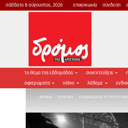
σάββατο 8 αύγουστος, 2026
επικοινωνία
σύνδεση
Δρόμος
της
Αριστεράς
το θέμα της εβδομάδας
συνεντεύξεις
π
αφιερώματα
video
λάβαμε
ενδι
ΑΡΧΙΚΉ
ΠΟΛΙΤΙΚΉ
ΕΓΚΑΙΝΙΆΖΕΤΑΙ ΤΟ ΠΡΏΤΟ ΚΡΆ