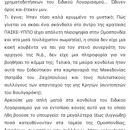
χρηματοδοτήσεων του Ειδικού Λογαριασμού… Ώδινεν
όρος και έτεκεν μυν.
Τι έγινε; Ήταν τόσο καλά κρυμμένο το μυστικό; Πώς
γίνεται να σκάει ένα σκάνδαλο στο άντρο της κραταιάς
ΠΑΣΚΕ-ΥΠΠΟ (έχει απόλυτη πλειοψηφία στην Ομοσπονδία
και στα μισά τουλάχιστον σωματεία), η οποία δεν είχε μια
κακή κουβέντα να πει για τον στενό συνεργάτη του
αρχηγού της Ν.Δ., δεν είχε μια πληροφορία για να
βοηθήσει το κόμμα της; Τελικά, τα μαύρα κονδύλια ήταν
αυτά που ξοδεύτηκαν στα καμπαναριά της Μακεδονίας
(πατρίδα του Ζαχόπουλου) και τους πολιτιστικούς
συλλόγους των απανταχού της γης Κρητών (συντοπιτών
του Βουλγαράκη);
Αρκούσε μια απλή ματιά στα κονδύλια του Ειδικού
Λογαριασμού για να εντοπίσει κανείς αυτό για το οποίο
ήδη βοούσε το υπουργείο: τα μεγαλύτερα (έως ιλιγγιώδη)
ποσά κατευθύνονταν στα ταμεία της Ομοσπονδίας,