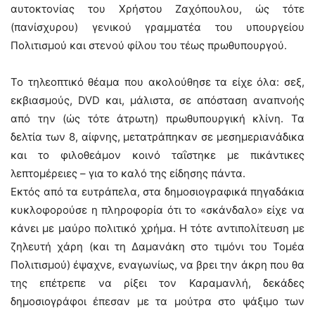
αυτοκτονίας του Χρήστου Ζαχόπουλου, ώς τότε
(πανίσχυρου) γενικού γραμματέα του υπουργείου
Πολιτισμού και στενού φίλου του τέως πρωθυπουργού.
Το τηλεοπτικό θέαμα που ακολούθησε τα είχε όλα: σεξ,
εκβιασμούς, DVD και, μάλιστα, σε απόσταση αναπνοής
από την (ώς τότε άτρωτη) πρωθυπουργική κλίνη. Τα
δελτία των 8, αίφνης, μετατράπηκαν σε μεσημεριανάδικα
και το φιλοθεάμον κοινό ταΐστηκε με πικάντικες
λεπτομέρειες – για το καλό της είδησης πάντα.
Εκτός από τα ευτράπελα, στα δημοσιογραφικά πηγαδάκια
κυκλοφορούσε η πληροφορία ότι το «σκάνδαλο» είχε να
κάνει με μαύρο πολιτικό χρήμα. Η τότε αντιπολίτευση με
ζηλευτή χάρη (και τη Δαμανάκη στο τιμόνι του Τομέα
Πολιτισμού) έψαχνε, εναγωνίως, να βρει την άκρη που θα
της επέτρεπε να ρίξει τον Καραμανλή, δεκάδες
δημοσιογράφοι έπεσαν με τα μούτρα στο ψάξιμο των