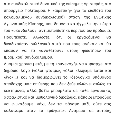
στο συνδικαλιστικό δυναμικό της επίσημης Αριστεράς, στο
υπουργείο Πολιτισμού. Η «αιρετική» (για τα ειωθότα του
καλοβαλμένου συνδικαλισμού) στάση της Ενωτικής
Αγωνιστικής Κίνησης, που δημόσια κατήγγειλε την πέτρα
του «σκανδάλου», αντιμετωπίστηκε περίπου ως προδοσία.
Προϋπέθετε. Άλλωστε. ότι οι εργαζόμενοι θα
διεκδικούσαν συλλογικά αυτά που τους ανήκαν και θα
έπαυαν να τα «αναθέτουν» στους φωστήρες του
(βρόμικου) συνδικαλισμού.
Δυόμισι χρόνια μετά, με τη «συνενοχή» να κυριαρχεί στο
δημόσιο λόγο («όλοι φταίμε», «όλοι κλέψαμε έστω και
λίγο»…) και να διαμορφώνει το ιδεολογικό υπόβαθρο
αποδοχής μιας επίθεσης που δεν ξεθεμελιώνει απλώς τα
κεκτημένα, αλλά βάζει μπουρλότο σε κάθε εργασιακό,
ασφαλιστικό και μισθολογικό δικαίωμα, κάποιοι μπορούμε
να φωνάξουμε: «όχι, δεν τα φάγαμε μαζί, ούτε σας
καλύψαμε όταν τα τρώγατε». Ανάμεσα σε αυτούς,