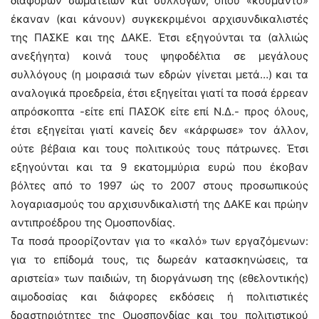
διαφόρων σωματείων και συλλόγων, όπου «κουμάντο»
έκαναν (και κάνουν) συγκεκριμένοι αρχισυνδικαλιστές
της ΠΑΣΚΕ και της ΔΑΚΕ. Έτσι εξηγούνται τα (αλλιώς
ανεξήγητα) κοινά τους ψηφοδέλτια σε μεγάλους
συλλόγους (η μοιρασιά των εδρών γίνεται μετά…) και τα
αναλογικά προεδρεία, έτσι εξηγείται γιατί τα ποσά έρρεαν
απρόσκοπτα -είτε επί ΠΑΣΟΚ είτε επί Ν.Δ.- προς όλους,
έτσι εξηγείται γιατί κανείς δεν «κάρφωσε» τον άλλον,
ούτε βέβαια και τους πολιτικούς τους πάτρωνες. Έτσι
εξηγούνται και τα 9 εκατομμύρια ευρώ που έκοβαν
βόλτες από το 1997 ώς το 2007 στους προσωπικούς
λογαριασμούς του αρχισυνδικαλιστή της ΔΑΚΕ και πρώην
αντιπροέδρου της Ομοσπονδίας.
Τα ποσά προορίζονταν για το «καλό» των εργαζόμενων:
για το επίδομά τους, τις δωρεάν κατασκηνώσεις, τα
αριστεία» των παιδιών, τη διοργάνωση της (εθελοντικής)
αιμοδοσίας και διάφορες εκδόσεις ή πολιτιστικές
δραστηριότητες της Ομοσπονδίας και του πολιτιστικού