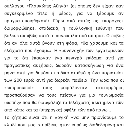
συλλόγου «Γλαυκώπις Αθηνά» (οι οποίες δεν είχαν καν
συγκεκριμένο τίτλο ή μέρος, για να ξέρουμε αν
πραγματοποιήθηκαν!). Γύρω από αυτές τις «παροχές»
διαμορφώθηκε, σταδιακά, η «συλλογική ευθύνη» που
βόλευε ακριβώς αυτό το συνδικαλιστικό απαράτ. Ο φόβος
ότι αν όλα αυτά βγουν στη φόρα, «θα χάσουμε και τα
ελάχιστα που έχουμε». Η «συνενοχή» των εργαζόμενων
για το ότι έπαιρναν ένα πενιχρό επίδομα αντί για
πραγματικές αυξήσεις, δωρεάν κατασκήνωση για ένα
μήνα αντί για δημόσιο παιδικό σταθμό ή ένα «αριστείο»
των 200 ευρώ αντί για δωρεάν παιδεία. Την ώρα που οι
«εκπρόσωποί» τους μοιράζονταν εκατομμύρια,
προσπαθούσαν να τους πείσουν για μια «συνωμοσία
σιωπής» που θα διασφάλιζε τα (ελάχιστα) κεκτημένα τών
από κάτω και τα (υπέρογκα) οφέλη τών από πάνω…
Το ζήτημα είναι ότι η λογική «να μην πριονίσουμε το
κλαδί που μας στηρίζει», ήταν ευρέως διαδεδομένη και