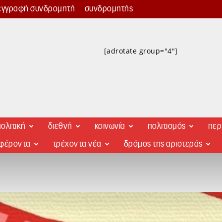
εγγραφή συνδρομητή
συνδρομητής
[adrotate group="4"]
ολιτική
διεθνή
κοινωνία
πολιτισμός
περ
αφέροντα
τρέχοντα νέα
δρόμος της αριστεράς