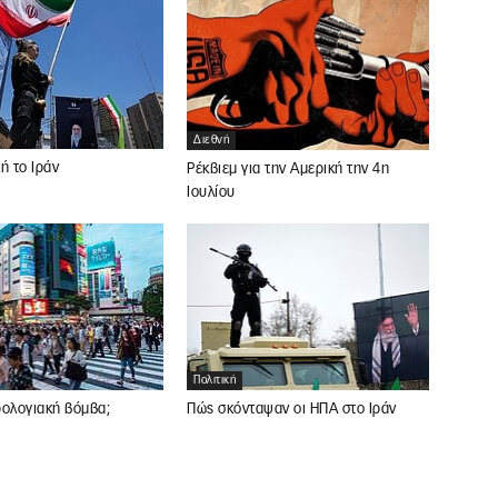
Διεθνή
ή το Ιράν
Ρέκβιεμ για την Αμερική την 4η
Ιουλίου
Πολιτική
ρολογιακή βόμβα;
Πώς σκόνταψαν οι ΗΠΑ στο Ιράν