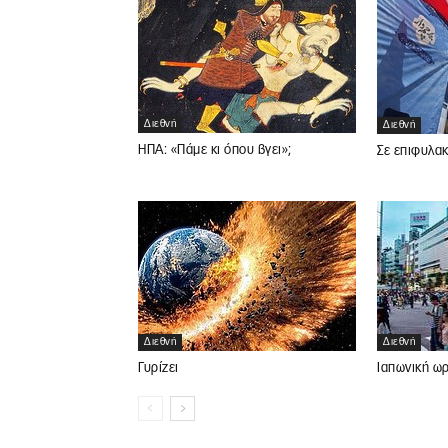
Διεθνή
Διεθνή
ΗΠΑ: «Πάμε κι όπου βγει»;
Σε επιφυλακ
Διεθνή
Διεθνή
Γυρίζει
Ιαπωνική ω