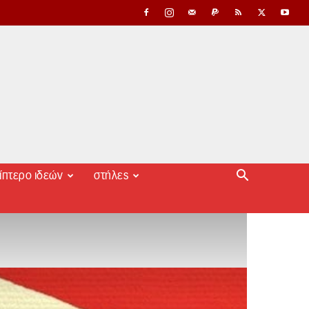
ίπτερο ιδεών
στήλες