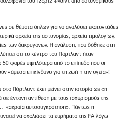
δολοφονία του Τζορτζ Φλόιντ από αστυνομικούς
ες σε θέματα όπλων για να αναλύσει εκατοντάδες
τερικά αρχεία της αστυνομίας, αρχεία τιμολογίων,
ες των δακρυγόνων. Η ανάλυση, που δόθηκε στη
ύπτει ότι το κέντρο του Πόρτλαντ ήταν
ό 50 φορές υψηλότερα από το επίπεδο που οι
ν «άμεσα επικίνδυνο για τη ζωή ή την υγεία»!
 στο Πόρτλαντ έχει μείνει στην ιστορία ως «η
 σε έντονη αντίθεση με τους ισχυρισμούς της
αν… «ακραία αυτοσυγκράτηση». Πάντως η
υνατεί να σχολιάσει τα ευρήματα της FA λόγω