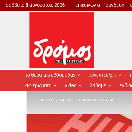
σάββατο 8 αύγουστος, 2026
επικοινωνία
σύνδεση
Δρόμος
της
Αριστεράς
το θέμα της εβδομάδας
συνεντεύξεις
π
αφιερώματα
video
λάβαμε
ενδι
ΑΡΧΙΚΉ
ΔΙΕΘΝΉ
ΑΞΙΟΛΆΤΡΕΥΤΕΣ ΗΠΑ