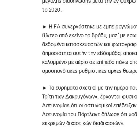
μεγάλης διαδήλωσης μετά την εν ψυχρώ 
το 2020.
► Η FA συνεργάστηκε με εμπειρογνώμον
βίντεο από εκείνο το βράδυ, μαζί με εσω
δεδομένα κατασκευαστών και φωτογραφί
δημοσιότητα αυτήν την εβδομάδα, αποκαλ
καλυμμένο με αέριο σε επίπεδα πάνω απ
ομοσπονδιακές ρυθμιστικές αρχές θεωρού
► Τα ευρήματα σχετικά με την ημέρα που
Τρίτη των Δακρυγόνων», έρχονται φυσικά
Αστυνομίας ότι οι αστυνομικοί επέδειξ
Αστυνομία του Πόρτλαντ δήλωσε ότι «αδ
εκκρεμών δικαστικών διαδικασιών».