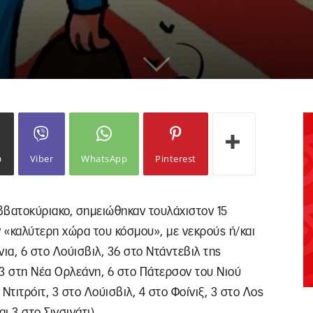
ω
Viber
WhatsApp
Pinterest
βατοκύριακο, σημειώθηκαν τουλάχιστον 15
 «καλύτερη χώρα του κόσμου», με νεκρούς ή/και
ια, 6 στο Λούισβιλ, 36 στο Ντάντεβιλ της
 3 στη Νέα Ορλεάνη, 6 στο Πάτερσον του Νιού
 Ντιτρόιτ, 3 στο Λούισβιλ, 4 στο Φοίνιξ, 3 στο Λος
ι 3 στο Σινσινάτι).