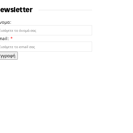
ewsletter
νομα:
mail:
*
Εγγραφή