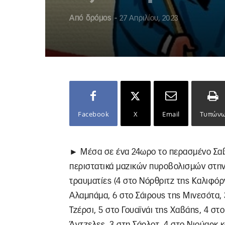
Από
δρόμος
-
27 Απριλίου, 2023
Facebook
X
Email
Τυπών
► Μέσα σε ένα 24ωρο το περασμένο Σαβ
περιστατικά μαζικών πυροβολισμών στην
τραυματίες (4 στο Νόρθριτζ της Καλιφόρν
Αλαμπάμα, 6 στο Σάιρους της Μινεσότα,
Τζέρσι, 5 στο Γουαϊνάι της Χαβάης, 4 στο
Άντζελες, 3 στη Σάρλοτ, 4 στο Νιούαρκ κα