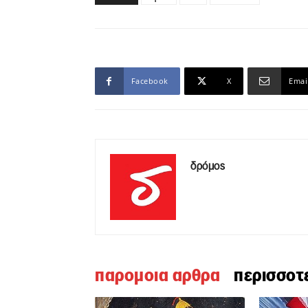
Facebook
X
Emai
δρόμος
παρομοια αρθρα
περισσοτ