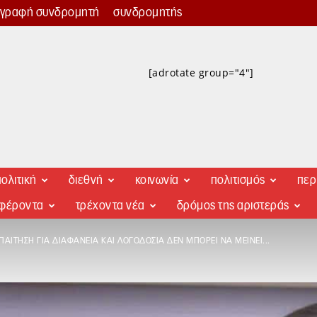
γγραφή συνδρομητή
συνδρομητής
[adrotate group="4"]
ολιτική
διεθνή
κοινωνία
πολιτισμός
περ
αφέροντα
τρέχοντα νέα
δρόμος της αριστεράς
ΑΊΤΗΣΗ ΓΙΑ ΔΙΑΦΆΝΕΙΑ ΚΑΙ ΛΟΓΟΔΟΣΊΑ ΔΕΝ ΜΠΟΡΕΊ ΝΑ ΜΕΊΝΕΙ...