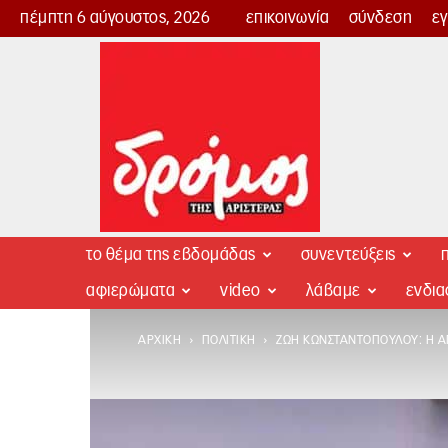
πέμπτη 6 αύγουστος, 2026
επικοινωνία
σύνδεση
ε
Δρόμος
της
Αριστεράς
το θέμα της εβδομάδας
συνεντεύξεις
π
αφιερώματα
video
λάβαμε
ενδι
ΑΡΧΙΚΉ
ΠΟΛΙΤΙΚΉ
ΖΩΉ ΚΩΝΣΤΑΝΤΟΠΟΎΛΟΥ: Η ΑΠ