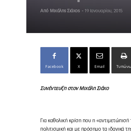
Από
Μιχάλης Σιάχος
-
19 Ιανουαρίου, 2015
Facebook
X
Email
Τυπών
Συνέντευξη στον Μιχάλη Σιάχο
Για καθολική κρίση που η «αντιμετώπισή τ
πολιτισμική και με πρόσημο τα ιδανικά τ