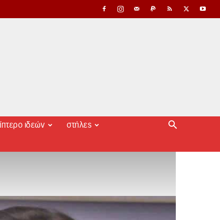
ίπτερο ιδεών
στήλες