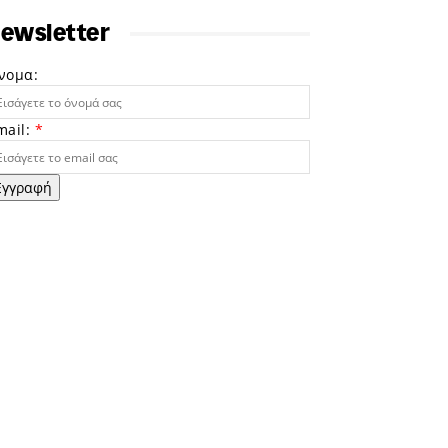
ewsletter
νομα:
mail:
*
Εγγραφή