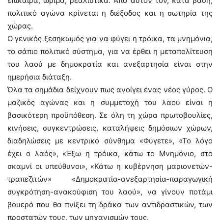
επίκαιρα, ώριμα, ρεαλιστικά. Από αυτόν τον, κατά βάση,
πολιτικό αγώνα κρίνεται η διέξοδος και η σωτηρία της
χώρας.
Ο γενικός ξεσηκωμός για να φύγει η τρόικα, τα μνημόνια,
το σάπιο πολιτικό σύστημα, για να έρθει η μεταπολίτευση
του λαού με δημοκρατία και ανεξαρτησία είναι στην
ημερήσια διάταξη.
Όλα τα σημάδια δείχνουν πως ανοίγει ένας νέος γύρος. Ο
μαζικός αγώνας και η συμμετοχή του λαού είναι η
βασικότερη προϋπόθεση. Σε όλη τη χώρα πρωτοβουλίες,
κινήσεις, συγκεντρώσεις, καταλήψεις δημόσιων χώρων,
διαδηλώσεις με κεντρικό σύνθημα «Φύγετε», «Το λόγο
έχει ο λαός», «Έξω η τρόικα, κάτω το Μνημόνιο, στο
σκαμνί οι υπεύθυνοι», «Κάτω η κυβέρνηση μαριονετών-
τραπεζιτών» «Δημοκρατία-ανεξαρτησία-παραγωγική
συγκρότηση-ανακούφιση του λαού», να γίνουν ποτάμι
βουερό που θα πνίξει τη δράκα των αντιδραστικών, των
προστατών τους, των μηχανισμών τους.