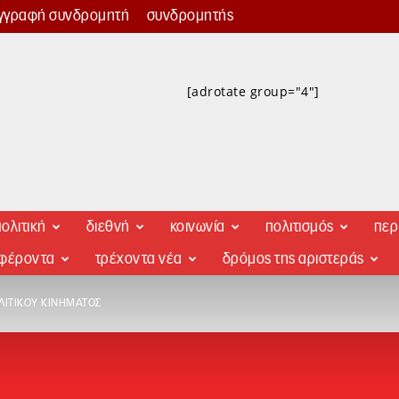
γγραφή συνδρομητή
συνδρομητής
[adrotate group="4"]
ολιτική
διεθνή
κοινωνία
πολιτισμός
περ
αφέροντα
τρέχοντα νέα
δρόμος της αριστεράς
ΛΙΤΙΚΟΎ ΚΙΝΉΜΑΤΟΣ