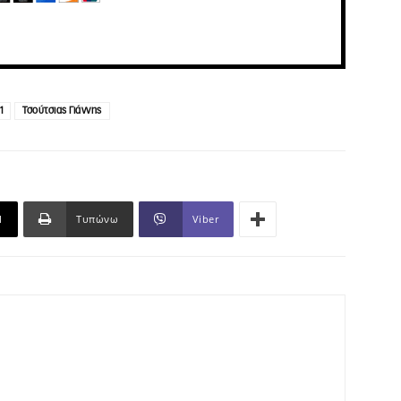
1
Τσούτσιας Γιάννης
l
Τυπώνω
Viber