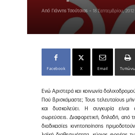
Από
Γιάννης Τσούτσιας
-
18 Σεπτεμβρίου, 2012
Facebook
X
Email
Τυπών
Ενώ Αριστερά και κοινωνία δολιχοδρομού
Πού βρισκόμαστε; Τους τελευταίους μήν
και δυσκολεύει. Η συγκυρία είναι 
σωρεύσεις. Διαφορετική, δηλαδή, από τ
διαδικασίες κινητοποίησης πριμοδοτού
λαϊκή διαθεσιμότητα, κύριος φορέας τ