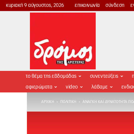
κυριακή 9 αύγουστος, 2026
επικοινωνία
σύνδεση
ε
Δρόμος
της
Αριστεράς
το θέμα της εβδομάδας
συνεντεύξεις
π
αφιερώματα
video
λάβαμε
ενδι
ΑΡΧΙΚΉ
ΠΟΛΙΤΙΚΉ
ΑΝΆΓΚΗ ΚΑΙ ΔΥΝΑΤΌΤΗΤΑ ΠΟ