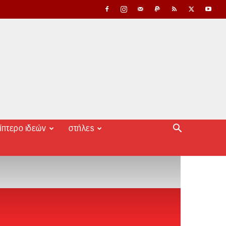
ίπτερο ιδεών
στήλες