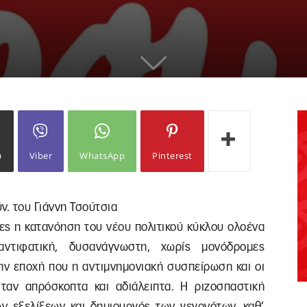
ω
Viber
WhatsApp
Pinterest
ν. του Γιάννη Τσούτσια
ες η κατανόηση του νέου πολιτικού κύκλου ολοένα
αντιφατική, δυσανάγνωστη, χωρίς μονόδρομες
ην εποχή που η αντιμνημονιακή συσπείρωση και οι
νταν απρόσκοπτα και αδιάλειπτα. Η ριζοσπαστική
ων εξελίξεων και δημιουργός των γεγονότων, καθ’