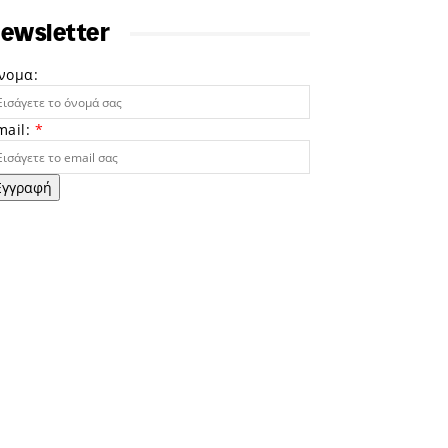
ewsletter
νομα:
mail:
*
Εγγραφή