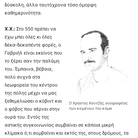
δύσκολη, άλλα ταυτόχρονα τόσο όμορφη
καθημερινότητα.
Χ.Χ.:
Στο 550 πρέπει να
έχω μπει όλες κι όλες
δέκα-δεκαπέντε φορές, ο
Γαβριήλ είναι εκείνος που
το ξέρει σαν την παλάμη
του. Έμπαινα, βέβαια,
πολύ συχνά στα
λεωφορεία του κέντρου
της πόλης μέχρι να μας
ξεθεμελιώσει ο κόβιντ και
Ο Χρήστος Χαντζής, συγγραφέας
των κειμένων του κόμικ
ο φόβος που σέρνει στην
ουρά του. Εντός της
αστικής συγκοινωνίας συμβαίνει σε κάποια μικρή
κλίμακα ό,τι συμβαίνει και εκτός της, στους δρόμους, τα