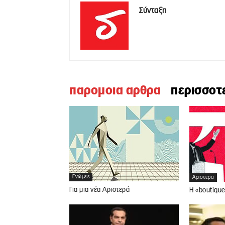
Σύνταξη
παρομοια αρθρα
περισσοτ
Γνώμες
Αριστερά
Για μια νέα Αριστερά
Η «boutique