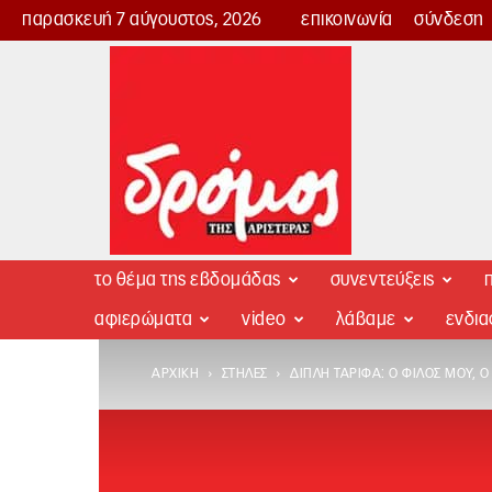
παρασκευή 7 αύγουστος, 2026
επικοινωνία
σύνδεση
Δρόμος
της
Αριστεράς
το θέμα της εβδομάδας
συνεντεύξεις
π
αφιερώματα
video
λάβαμε
ενδι
ΑΡΧΙΚΉ
ΣΤΉΛΕΣ
ΔΙΠΛΉ ΤΑΡΊΦΑ: Ο ΦΊΛΟΣ ΜΟΥ, 