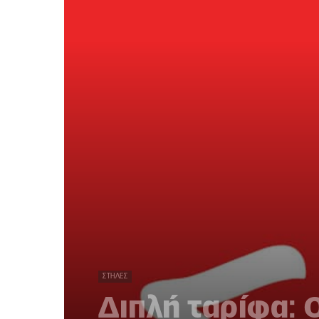
ΣΤΉΛΕΣ
Διπλή ταρίφα: 