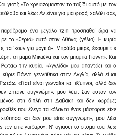
Και γιατί; «Το χρειαζόμασταν το ταξίδι αυτό με τον
τάλαβα και λέω: Αν είναι για μια φορά, χαλάλι σας,
ον παράδρομο ένα μεγάλο τζιπ προσπαθεί ώρα να
ς ρε το «θεριό» αυτό στην Αθήνα; (γέλια). Η κυρία
ιε, τα ’χουν για μαγκιά». Μπράβο μικρέ, έχουμε τις
τέρη, τη μαμά Μικαέλα και τον μπαμπά Γιάννη». Και
; Ρωτάω την κυρία. «Αγγλίδα» μου απαντάει και ο
 κύριε Γιάννη γεννήθηκα στην Αγγλία, αλλά είμαι
Ρωτάω. «Γιατί είναι γενναίοι και έξυπνοι, αλλά δεν
δεν ζητάνε συγγνώμη», μου λέει. Σαν αυτόν τον
ισμένος στη διπλή στη Δαβάκη και δεν χωράμε;
προχθές που έλεγα τα κάλαντα ένας μάστορας είχε
 χτύπησα και δεν μου είπε συγγνώμη», μου λέει
 τον είπε γάιδαρο». Ν’ αγιάσει το στόμα του, λέω