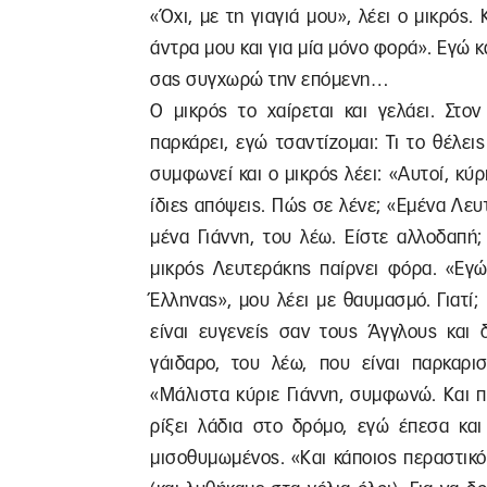
«Όχι, με τη γιαγιά μου», λέει ο μικρός. 
άντρα μου και για μία μόνο φορά». Εγώ κα
σας συγχωρώ την επόμενη…
Ο μικρός το χαίρεται και γελάει. Στ
παρκάρει, εγώ τσαντίζομαι: Τι το θέλει
συμφωνεί και ο μικρός λέει: «Αυτοί, κύρ
ίδιες απόψεις. Πώς σε λένε; «Εμένα Λευ
μένα Γιάννη, του λέω. Είστε αλλοδαπή
μικρός Λευτεράκης παίρνει φόρα. «Εγώ
Έλληνας», μου λέει με θαυμασμό. Γιατί; 
είναι ευγενείς σαν τους Άγγλους και 
γάιδαρο, του λέω, που είναι παρκαρ
«Μάλιστα κύριε Γιάννη, συμφωνώ. Και 
ρίξει λάδια στο δρόμο, εγώ έπεσα και
μισοθυμωμένος. «Και κάποιος περαστικός