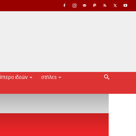
ίπτερο ιδεών
στήλες