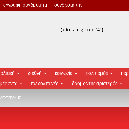
εγγραφή συνδρομητή
συνδρομητής
[adrotate group="4"]
ολιτική
διεθνή
κοινωνία
πολιτισμός
περ
αφέροντα
τρέχοντα νέα
δρόμος της αριστεράς
Ο ΛΕΥΤΕΡΆΚΗΣ