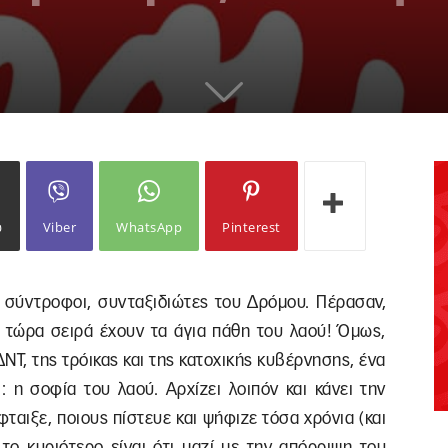
ω
Viber
WhatsApp
Pinterest
 σύντροφοι, συνταξιδιώτες του Δρόμου. Πέρασαν,
ι τώρα σειρά έχουν τα άγια πάθη του λαού! Όμως,
ΔΝΤ, της τρόικας και της κατοχικής κυβέρνησης, ένα
ι: η σοφία του λαού. Αρχίζει λοιπόν και κάνει την
έφταιξε, ποιους πίστευε και ψήφιζε τόσα χρόνια (και
το κυριότερο είναι ότι μαζί με την απόρριψη του