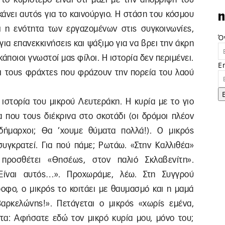
κάνει αυτός για το καινούργιο. Η στάση του κόσμου
n
ι η ενότητα των εργαζομένων στις συγκοινωνίες,
Ό
για επανεκκινήσεις και ψάξιμο για να βρει την άκρη
άποιοι γνωστοί μας φίλοι. Η ιστορία δεν περιμένει.
E
και τους φράχτες που φράζουν την πορεία του λαού
ιστορία του μικρού Λευτεράκη. Η κυρία με το γιο
α που τους διέκρινα στο σκοτάδι (οι δρόμοι πλέον
ι δήμαρχοι; Θα ’χουμε θύματα πολλά!). Ο μικρός
συγκρατεί. Για πού πάμε; Ρωτάω. «Στην Καλλιθέα»
προσθέτει «Θησέως, στον παλιό Σκλαβενίτη».
Είναι αυτός…». Προχωράμε, λέω. Στη Συγγρού
οφο, ο μικρός το κοιτάει με θαυμασμό και η μαμά
αρκελώνης!». Πετάγεται ο μικρός «χωρίς εμένα,
τητα: Αφήσατε εδώ τον μικρό κυρία μου, μόνο του;