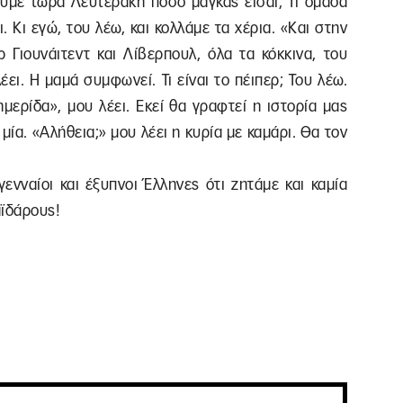
δούμε τώρα Λευτεράκη πόσο μάγκας είσαι; Τι ομάδα
. Κι εγώ, του λέω, και κολλάμε τα χέρια. «Και στην
ρ Γιουνάιτεντ και Λίβερπουλ, όλα τα κόκκινα, του
ει. Η μαμά συμφωνεί. Τι είναι το πέιπερ; Του λέω.
ημερίδα», μου λέει. Εκεί θα γραφτεί η ιστορία μας
μία. «Αλήθεια;» μου λέει η κυρία με καμάρι. Θα τον
γενναίοι και έξυπνοι Έλληνες ότι ζητάμε και καμία
αϊδάρους!