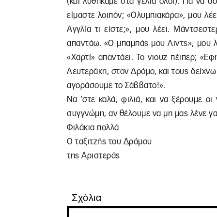
(και λυθήκαμε στα γέλια όλοι). Για να 
είμαστε λοιπόν; «Ολυμπιακάρα», μου λέει
Αγγλία τι είστε;», μου λέει. Μάντσεστε
απαντάω. «Ο μπαμπάς μου Λιντς», μου λέ
«Χαρτί» απαντάει. Το νιουζ πέιπερ; «Εφ
Λευτεράκη, στον Δρόμο, και τους δείχνω 
αγοράσουμε το Σάββατο!».
Να ’στε καλά, φιλιά, και να ξέρουμε οι 
συγγνώμη, αν θέλουμε να μη μας λένε γ
Φιλάκια πολλά
Ο ταξιτζής του Δρόμου
της Αριστεράς
Σχόλια