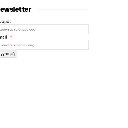
ewsletter
νομα:
mail:
*
Εγγραφή