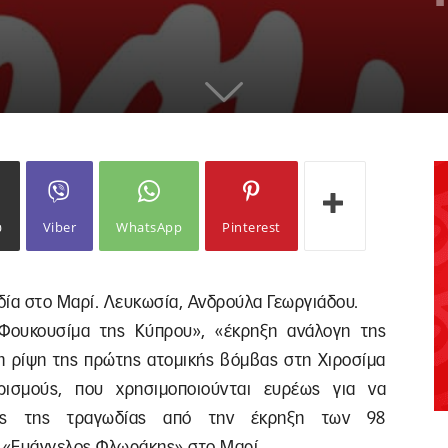
ω
Viber
WhatsApp
Pinterest
δία στο Μαρί. Λευκωσία, Ανδρούλα Γεωργιάδου.
 Φουκουσίμα της Κύπρου», «έκρηξη ανάλογη της
η ρίψη της πρώτης ατομικής βόμβας στη Χιροσίμα
ηρισμούς, που χρησιμοποιούνται ευρέως για να
θος της τραγωδίας από την έκρηξη των 98
 «Ευάγγελος Φλωράκης» στο Μαρί.