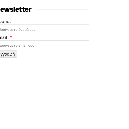
ewsletter
νομα:
mail:
*
Εγγραφή