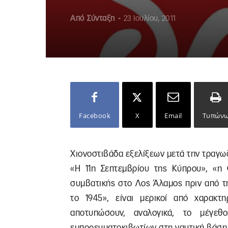
Από
Σύνταξη
-
23 Ιουλίου, 2011
Facebook
X
Email
Τυπών
Χιονοστιβάδα εξελίξεων μετά την τραγω
«Η 11η Σεπτεμβρίου της Κύπρου», «η
συμβατικής στο Λος Άλαμος πριν από τ
το 1945», είναι μερικοί από χαρακτ
αποτυπώσουν, αναλογικά, το μέγε
εμπορευματοκιβωτίων στη ναυτική βάση