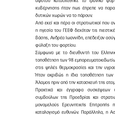
αφότου κατασχέθηκε το ιρανικό φορ
κυβέρνησης ήταν πως έπρεπε να παραμ
δυτικών χωρών να το πάρουν.
Από εκεί και πέρα οι στρατιωτικοί που
η ηγεσία του ΓΕΕΦ δεχόταν τις πιεστικ
βάσης, Ανδρέα Ιωαννίδη, επέδειξαν ασύ
φύλαξη του φορτίου.
Σύμφωνα με το διευθυντή του Ελληνι
τοποθέτηση των 98 εμπορευματοκιβωτίων
στις ψηλές θερμοκρασίες και την υγρα
Ήταν ακριβώς η ίδια τοποθέτηση των
Άλαμος πριν από την κατασκευή της ατ
Πρακτικά και έγγραφα συσκέψεων υ
συμβούλων της Προεδρίας και στρατιω
μονομελούς Ερευνητικής Επιτροπής 
καταλογισμό ευθυνών. Παράλληλα, η Αστ