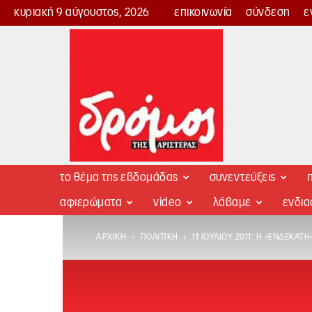
κυριακή 9 αύγουστος, 2026
επικοινωνία
σύνδεση
ε
Δρόμος
της
Αριστεράς
το θέμα της εβδομάδας
συνεντεύξεις
π
αφιερώματα
video
λάβαμε
ενδι
ΑΡΧΙΚΉ
ΠΟΛΙΤΙΚΉ
11 ΙΟΥΛΊΟΥ 2011: Η «ΕΝΔΕΚΆΤ