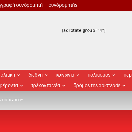
γγραφή συνδρομητή
συνδρομητής
[adrotate group="4"]
ολιτική
διεθνή
κοινωνία
πολιτισμός
περ
αφέροντα
τρέχοντα νέα
δρόμος της αριστεράς
Η» ΤΗΣ ΚΎΠΡΟΥ