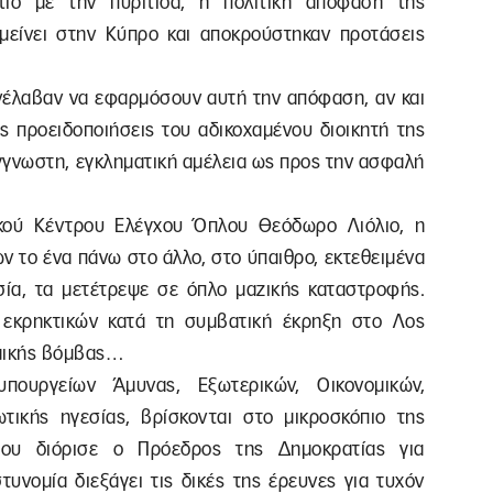
τίο με την πυρίτιδα, η πολιτική απόφαση της
είνει στην Κύπρο και αποκρούστηκαν προτάσεις
 ανέλαβαν να εφαρμόσουν αυτή την απόφαση, αν και
ές προειδοποιήσεις του αδικοχαμένου διοικητή της
γγνωστη, εγκληματική αμέλεια ως προς την ασφαλή
κού Κέντρου Ελέγχου Όπλου Θεόδωρο Λιόλιο, η
 το ένα πάνω στο άλλο, στο ύπαιθρο, εκτεθειμένα
σία, τα μετέτρεψε σε όπλο μαζικής καταστροφής.
 εκρηκτικών κατά τη συμβατική έκρηξη στο Λος
ομικής βόμβας…
πουργείων Άμυνας, Εξωτερικών, Οικονομικών,
τικής ηγεσίας, βρίσκονται στο μικροσκόπιο της
που διόρισε ο Πρόεδρος της Δημοκρατίας για
υνομία διεξάγει τις δικές της έρευνες για τυχόν