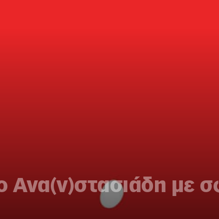
διο Ανα(ν)στασιάδη με 