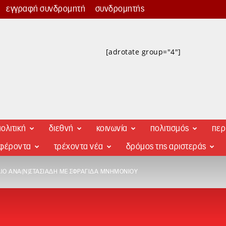
εγγραφή συνδρομητή
συνδρομητής
[adrotate group="4"]
ολιτική
διεθνή
κοινωνία
πολιτισμός
περ
αφέροντα
τρέχοντα νέα
δρόμος της αριστεράς
ΈΔΙΟ ΑΝΑ(Ν)ΣΤΑΣΙΆΔΗ ΜΕ ΣΦΡΑΓΊΔΑ ΜΝΗΜΟΝΊΟΥ