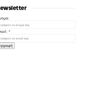
ewsletter
νομα:
mail:
*
Εγγραφή