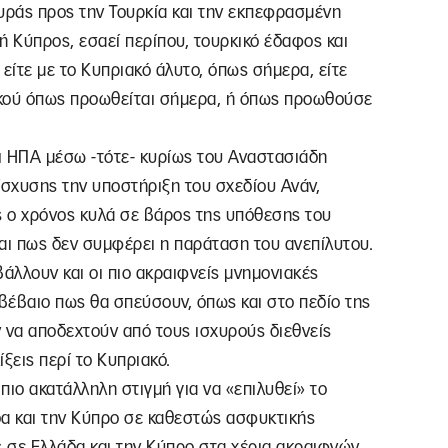
ράς προς την Τουρκία και την εκπεφρασμένη
σή Κύπρος, εσαεί περίπου, τουρκικό έδαφος και
ίτε με το Κυπριακό άλυτο, όπως σήμερα, είτε
ακού όπως προωθείται σήμερα, ή όπως προωθούσε
οι ΗΠΑ μέσω -τότε- κυρίως του Αναστασιάδη
σχυσης την υποστήριξη του σχεδίου Ανάν,
 ο χρόνος κυλά σε βάρος της υπόθεσης του
αι πως δεν συμφέρει η παράταση του ανεπίλυτου.
βάλλουν και οι πιο ακραιφνείς μνημονιακές
 βέβαιο πως θα σπεύσουν, όπως και στο πεδίο της
ν να αποδεχτούν από τους ισχυρούς διεθνείς
ξεις περί το Κυπριακό.
 πιο ακατάλληλη στιγμή για να «επιλυθεί» το
δα και την Κύπρο σε καθεστώς ασφυκτικής
ς σε Ελλάδα και την Κύπρο στα χέρια ακραιφνών