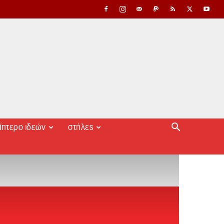
ίπτερο ιδεών
στήλες