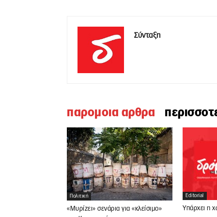
Σύνταξη
παρομοια αρθρα
περισσοτ
Editorial
Πολιτική
Υπάρχει η χ
«Μυρίζει» σενάρια για «κλείσιμο»