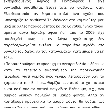
εκπορευόμενος Γιώργος Β´ Παπανδρέου Γ´ είχε
συντριβεί, υποτίθεται. Έτυχε τότε να διαβάσω, στην
Ελευθεροτυπία, αν θυμάμαι καλά, ένα σχόλιο που
υποστήριζε το αντίθετο! Το διέσωσα στο κομπιούτερ μου
μαζί με άλλες παραδοξότητες και το ξαναθυμήθηκα τώρα,
αρκετά αργά δηλαδή, αφού ήδη από το 2009 είχε
αποδειχθεί πως ο εν λόγω σχολιαστής δεν
παραδοξολογούσε εντέλει. Το παραθέτω σχεδόν στο
σύνολό του δίχως να τον κατονομάζω, γιατί μπορεί να μη
θέλει:
«Παρακολούθησα με προσοχή τα έγκυρα δελτία ειδήσεων,
κατά το τελευταίο εικοσαήμερο της προεκλογικής
περιόδου, γιατί νομίζω πως γενικά λειτουργούν σαν τα
χαρακτικά του Escher… Θυμίζω πως αυτά τα χαρακτικά
είναι κατ’ ουσίαν οπτικά παιγνίδια: Bλέπουμε, π.χ., ένα
σμήνος λευκών πουλιών σε μαύρο φόντο. Aλλά αν
κοιτάξουμε προσεκτικά το μαύρο φόντο, θα δούμε πως
σχηματίζει το αρνητικό της εικόνας που αρχικά είδαμε: