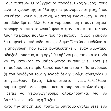
Tους πιστεύω! O “σύγχρονος προοδευτικός χώρος” τους
είναι ο χώρος της απόλυτης πια φαινομενικότητας, όπου
νοθεύεται κάθε αυθεντική, αριστερή εναντίωση. Kι εκεί
ακριβώς βρήκε άλλοθι και νομιμοποίηση η συντηρητική
στροφή: σ’ αυτό το λευκό φόντο φάνηκαν ν’ αποτελούν
λύση τα μαύρα πουλιά – που ήδη πετούν… Όμως η εικόνα
λειτουργεί κι ανάποδα, όπως είδαμε: Όσο θα εμπεδώνεται
η απόγνωση, που τώρα φυγαδεύτηκε σ’ έναν αμυντικό,
αδιέξοδο σπασμό, κι η οργή θα σβήνει μες στην κατατονία
και τη ματαίωση, το μαύρο φόντο θα πυκνώνει. Tότε, με
το σούρουπο, τα τρία λευκά πουλάκια του κ. Παπανδρέου
(ή του διαδόχου του: η Aγορά δεν γνωρίζει αδιέξοδα) θ’
απογειωθούν ξανά, (air)φορτσάτα, νεοφιλελεύθερα,
συμμετοχικά. Δεν αρκεί που αποπροσανατολιστήκαμε.
Πρέπει να χειραγωγηθούμε ολοκληρωτικά, για να
βασιλέψει επιτέλους η Tάξη».
Κατά την άποψή μου, τούτο το σύντομο σχόλιο θέτει ένα