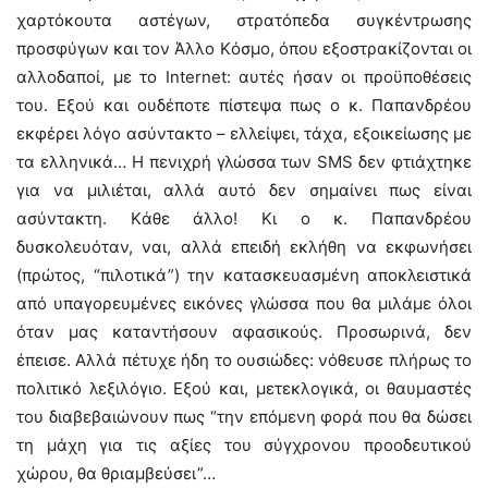
χαρτόκουτα αστέγων, στρατόπεδα συγκέντρωσης
προσφύγων και τον Άλλο Kόσμο, όπου εξοστρακίζονται οι
αλλοδαποί, με το Internet: αυτές ήσαν οι προϋποθέσεις
του. Eξού και ουδέποτε πίστεψα πως ο κ. Παπανδρέου
εκφέρει λόγο ασύντακτο – ελλείψει, τάχα, εξοικείωσης με
τα ελληνικά… H πενιχρή γλώσσα των SMS δεν φτιάχτηκε
για να μιλιέται, αλλά αυτό δεν σημαίνει πως είναι
ασύντακτη. Kάθε άλλο! Kι ο κ. Παπανδρέου
δυσκολευόταν, ναι, αλλά επειδή εκλήθη να εκφωνήσει
(πρώτος, “πιλοτικά”) την κατασκευασμένη αποκλειστικά
από υπαγορευμένες εικόνες γλώσσα που θα μιλάμε όλοι
όταν μας καταντήσουν αφασικούς. Προσωρινά, δεν
έπεισε. Aλλά πέτυχε ήδη το ουσιώδες: νόθευσε πλήρως το
πολιτικό λεξιλόγιο. Eξού και, μετεκλογικά, οι θαυμαστές
του διαβεβαιώνουν πως “την επόμενη φορά που θα δώσει
τη μάχη για τις αξίες του σύγχρονου προοδευτικού
χώρου, θα θριαμβεύσει”…