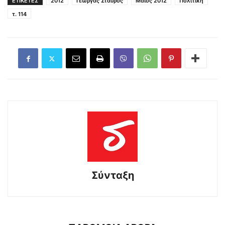
ΕΤΙΚΕΤΕΣ
2012
Γεωργάς Σταύρος
Μάϊος 2012
Πολιτικη
τ. 114
Σύνταξη