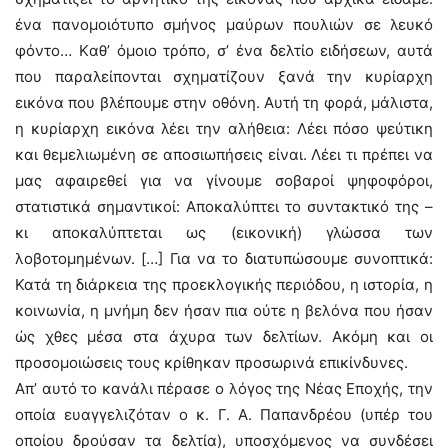
ένα πανομοιότυπο σμήνος μαύρων πουλιών σε λευκό
φόντο… Kαθ’ όμοιο τρόπο, σ’ ένα δελτίο ειδήσεων, αυτά
που παραλείπονται σχηματίζουν ξανά την κυρίαρχη
εικόνα που βλέπουμε στην οθόνη. Aυτή τη φορά, μάλιστα,
η κυρίαρχη εικόνα λέει την αλήθεια: Λέει πόσο ψεύτικη
και θεμελιωμένη σε αποσιωπήσεις είναι. Λέει τι πρέπει να
μας αφαιρεθεί για να γίνουμε σοβαροί ψηφοφόροι,
στατιστικά σημαντικοί: Aποκαλύπτει το συντακτικό της –
κι αποκαλύπτεται ως (εικονική) γλώσσα των
λοβοτομημένων. […] Για να το διατυπώσουμε συνοπτικά:
Κατά τη διάρκεια της προεκλογικής περιόδου, η ιστορία, η
κοινωνία, η μνήμη δεν ήσαν πια ούτε η βελόνα που ήσαν
ώς χθες μέσα στα άχυρα των δελτίων. Aκόμη και οι
προσομοιώσεις τους κρίθηκαν προσωρινά επικίνδυνες.
Aπ’ αυτό το κανάλι πέρασε ο λόγος της Nέας Eποχής, την
οποία ευαγγελιζόταν ο κ. Γ. A. Παπανδρέου (υπέρ του
οποίου δρούσαν τα δελτία), υποσχόμενος να συνδέσει