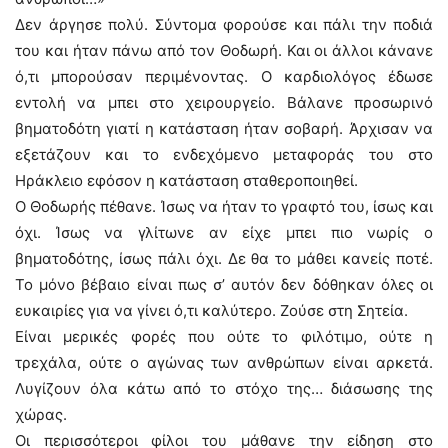
Δεν άργησε πολύ. Σύντομα φορούσε και πάλι την ποδιά
του και ήταν πάνω από τον Θοδωρή. Και οι άλλοι κάνανε
ό,τι μπορούσαν περιμένοντας. Ο καρδιολόγος έδωσε
εντολή να μπει στο χειρουργείο. Βάλανε προσωρινό
βηματοδότη γιατί η κατάσταση ήταν σοβαρή. Άρχισαν να
εξετάζουν και το ενδεχόμενο μεταφοράς του στο
Ηράκλειο εφόσον η κατάσταση σταθεροποιηθεί.
Ο Θοδωρής πέθανε. Ίσως να ήταν το γραφτό του, ίσως και
όχι. Ίσως να γλίτωνε αν είχε μπει πιο νωρίς ο
βηματοδότης, ίσως πάλι όχι. Δε θα το μάθει κανείς ποτέ.
Το μόνο βέβαιο είναι πως σ’ αυτόν δεν δόθηκαν όλες οι
ευκαιρίες για να γίνει ό,τι καλύτερο. Ζούσε στη Σητεία.
Είναι μερικές φορές που ούτε το φιλότιμο, ούτε η
τρεχάλα, ούτε ο αγώνας των ανθρώπων είναι αρκετά.
Λυγίζουν όλα κάτω από το στόχο της… διάσωσης της
χώρας.
Οι περισσότεροι φίλοι του μάθανε την είδηση στο