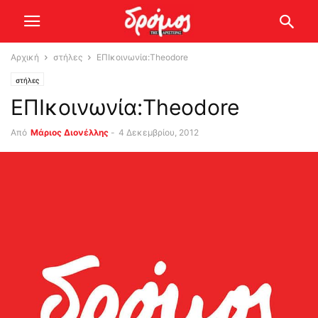
Αρχική
στήλες
ΕΠΙκοινωνία:Theodore
στήλες
ΕΠΙκοινωνία:Theodore
Από
Μάριος Διονέλλης
-
4 Δεκεμβρίου, 2012