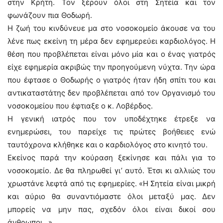
στην Κρήτη. Τον ξέρουν όλοι στη Σητεία και τον
φωνάζουν πια Θοδωρή.
Η ζωή του κινδύνευε μα στο νοσοκομείο άκουσε να του
λένε πως εκείνη τη μέρα δεν εφημερεύει καρδιολόγος. Η
θέση που προβλέπεται είναι μόνο μία και ο ένας γιατρός
είχε εφημερία ακριβώς την προηγούμενη νύχτα. Την ώρα
που έφτασε ο Θοδωρής ο γιατρός ήταν ήδη σπίτι του και
αντικαταστάτης δεν προβλέπεται από τον Οργανισμό του
νοσοκομείου που έφτιαξε ο κ. Λοβέρδος.
Η γενική ιατρός που τον υποδέχτηκε έτρεξε να
ενημερώσει, του παρείχε τις πρώτες βοήθειες ενώ
ταυτόχρονα κλήθηκε και ο καρδιολόγος στο κινητό του.
Εκείνος παρά την κούραση ξεκίνησε και πάλι για το
νοσοκομείο. Δε θα πληρωθεί γι’ αυτό. Έτσι κι αλλιώς του
χρωστάνε λεφτά από τις εφημερίες. «Η Σητεία είναι μικρή
και αύριο θα συναντιόμαστε όλοι μεταξύ μας. Δεν
μπορείς να μην πας, σχεδόν όλοι είναι δικοί σου
άνθρωποι…»