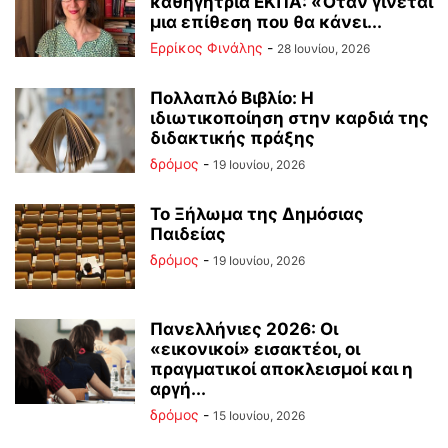
καθηγήτρια ΕΚΠΑ: «Όταν γίνεται
μια επίθεση που θα κάνει...
Ερρίκος Φινάλης
-
28 Ιουνίου, 2026
Πολλαπλό Βιβλίο: Η
ιδιωτικοποίηση στην καρδιά της
διδακτικής πράξης
δρόμος
-
19 Ιουνίου, 2026
Το Ξήλωμα της Δημόσιας
Παιδείας
δρόμος
-
19 Ιουνίου, 2026
Πανελλήνιες 2026: Οι
«εικονικοί» εισακτέοι, οι
πραγματικοί αποκλεισμοί και η
αργή...
δρόμος
-
15 Ιουνίου, 2026