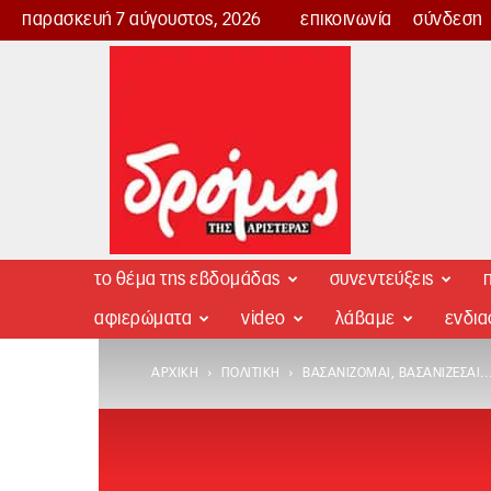
παρασκευή 7 αύγουστος, 2026
επικοινωνία
σύνδεση
Δρόμος
της
Αριστεράς
το θέμα της εβδομάδας
συνεντεύξεις
π
αφιερώματα
video
λάβαμε
ενδι
ΑΡΧΙΚΉ
ΠΟΛΙΤΙΚΉ
ΒΑΣΑΝΊΖΟΜΑΙ, ΒΑΣΑΝΊΖΕΣΑΙ