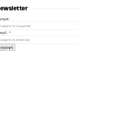
ewsletter
νομα:
mail:
*
Εγγραφή