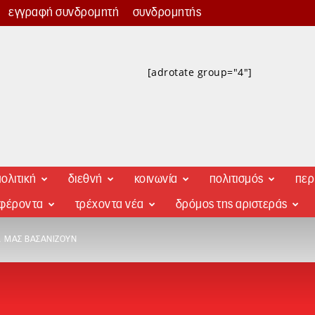
εγγραφή συνδρομητή
συνδρομητής
[adrotate group="4"]
ολιτική
διεθνή
κοινωνία
πολιτισμός
περ
αφέροντα
τρέχοντα νέα
δρόμος της αριστεράς
… ΜΑΣ ΒΑΣΑΝΊΖΟΥΝ