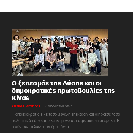
Ο ξεπεσμός της Δύσης και οι
δημοκρατικές πρωτοβουλίες της
Κίνας
-
Στέλιος Ελληνιάδης
2 Αυγούστου, 2026
Η αποικιοκρατία είχε τόσο μεγάλη επέκταση και διήρκεσε τόσο
πολύ επειδή δεν στηρίχτηκε μόνο στη στρατιωτική υπεροχή. Η
ισχύς των όπλων ήταν όρος άνευ...