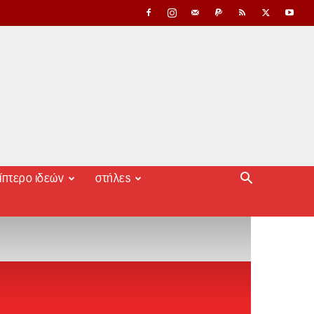
ίπτερο ιδεών
στήλες