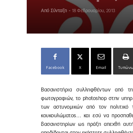
Από
Σύνταξη
-
18 Φεβρουαρίου, 2013
Facebook
X
Email
Τυπών
Βασανιστήρια συλληφθέντων από τη
φωτογραφιών, το photoshop στην υπηρ
των αστυνομικών από τον πολιτικό 
κουκουλώματος… και εσύ να προσπαθεί
βασανιστηρίων ως πράξη απεχθή αυτή
αποδίδονται στον εκάστοτε συλληφθέντ