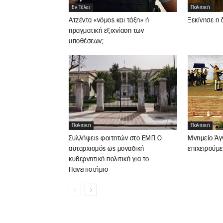
Εν Τέλει
Πολιτική
Ατζέντα «νόμος και τάξη» ή
Ξεκίνησε η 
πραγματική εξιχνίαση των
υποθέσεων;
Πολιτική
Πολιτική
Συλλήψεις φοιτητών στο ΕΜΠ Ο
Μνημείο Άγ
αυταρχισμός ως μοναδική
επιχειρούμε
κυβερνητική πολιτική για το
Πανεπιστήμιο