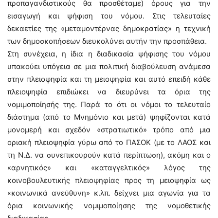
προπαγανδιστικούς θα προσθέταμε) όρους για την
εισαγωγή και ψήφιση του νόμου. Στις τελευταίες
δεκαετίες της «μεταμοντέρνας δημοκρατίας» η τεχνική
των δημοσκοπήσεων διευκολύνει αυτήν την προσπάθεια.
Στη συνέχεια, η ίδια η διαδικασία ψήφισης του νόμου
υπακούει υπόγεια σε μια πολιτική διαβούλευση ανάμεσα
στην πλειοψηφία και τη μειοψηφία και αυτό επειδή κάθε
πλειοψηφία επιδιώκει να διευρύνει τα όρια της
νομιμοποίησής της. Παρά το ότι οι νόμοι το τελευταίο
διάστημα (από το Μνημόνιο και μετά) ψηφίζονται κατά
μονομερή και σχεδόν «στρατιωτικό» τρόπο από μια
οριακή πλειοψηφία γύρω από το ΠΑΣΟΚ (με το ΛΑΟΣ και
τη Ν.Δ. να συνεπικουρούν κατά περίπτωση), ακόμη και ο
«αρνητικός» και «καταγγελτικός» λόγος της
κοινοβουλευτικής πλειοψηφίας προς τη μειοψηφία ως
«κοινωνικά ανεύθυνη» κ.λπ. δείχνει μια αγωνία για τα
όρια κοινωνικής νομιμοποίησης της νομοθετικής