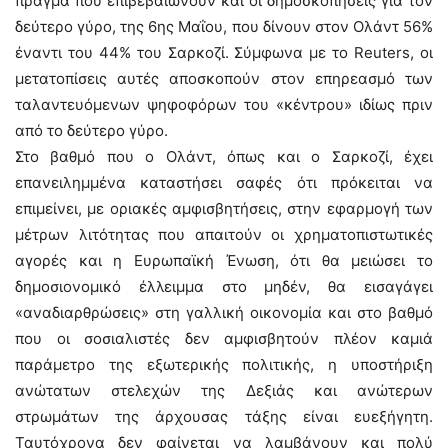
πράγμα που επιβεβαιώνουν και οι δημοσκοπήσεις για τον
δεύτερο γύρο, της 6ης Μαΐου, που δίνουν στον Ολάντ 56%
έναντι του 44% του Σαρκοζί. Σύμφωνα με το Reuters, οι
μετατοπίσεις αυτές αποσκοπούν στον επηρεασμό των
ταλαντευόμενων ψηφοφόρων του «κέντρου» ιδίως πριν
από το δεύτερο γύρο.
Στο βαθμό που ο Ολάντ, όπως και ο Σαρκοζί, έχει
επανειλημμένα καταστήσει σαφές ότι πρόκειται να
επιμείνει, με οριακές αμφισβητήσεις, στην εφαρμογή των
μέτρων λιτότητας που απαιτούν οι χρηματοπιστωτικές
αγορές και η Ευρωπαϊκή Ένωση, ότι θα μειώσει το
δημοσιονομικό έλλειμμα στο μηδέν, θα εισαγάγει
«αναδιαρθρώσεις» στη γαλλική οικονομία και στο βαθμό
που οι σοσιαλιστές δεν αμφισβητούν πλέον καμιά
παράμετρο της εξωτερικής πολιτικής, η υποστήριξη
ανώτατων στελεχών της Δεξιάς και ανώτερων
στρωμάτων της άρχουσας τάξης είναι ευεξήγητη.
Ταυτόχρονα δεν φαίνεται να λαμβάνουν και πολύ