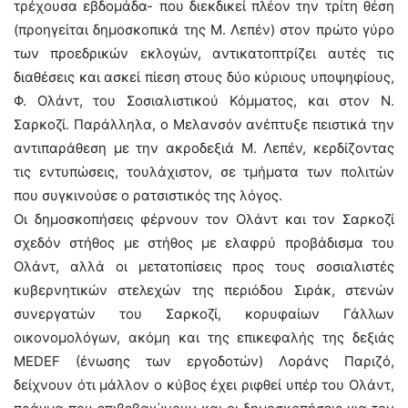
τρέχουσα εβδομάδα- που διεκδικεί πλέον την τρίτη θέση
(προηγείται δημοσκοπικά της Μ. Λεπέν) στον πρώτο γύρο
των προεδρικών εκλογών, αντικατοπτρίζει αυτές τις
διαθέσεις και ασκεί πίεση στους δύο κύριους υποψηφίους,
Φ. Ολάντ, του Σοσιαλιστικού Κόμματος, και στον Ν.
Σαρκοζί. Παράλληλα, ο Μελανσόν ανέπτυξε πειστικά την
αντιπαράθεση με την ακροδεξιά Μ. Λεπέν, κερδίζοντας
τις εντυπώσεις, τουλάχιστον, σε τμήματα των πολιτών
που συγκινούσε ο ρατσιστικός της λόγος.
Οι δημοσκοπήσεις φέρνουν τον Ολάντ και τον Σαρκοζί
σχεδόν στήθος με στήθος με ελαφρύ προβάδισμα του
Ολάντ, αλλά οι μετατοπίσεις προς τους σοσιαλιστές
κυβερνητικών στελεχών της περιόδου Σιράκ, στενών
συνεργατών του Σαρκοζί, κορυφαίων Γάλλων
οικονομολόγων, ακόμη και της επικεφαλής της δεξιάς
MEDEF (ένωσης των εργοδοτών) Λοράνς Παριζό,
δείχνουν ότι μάλλον ο κύβος έχει ριφθεί υπέρ του Ολάντ,