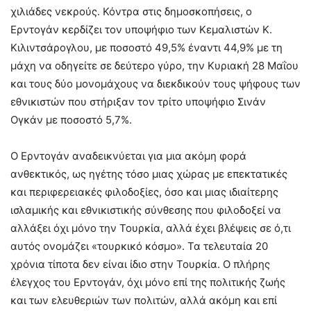
χιλιάδες νεκρούς. Κόντρα στις δημοσκοπήσεις, ο
Ερντογάν κερδίζει τον υποψήφιο των Κεμαλιστών Κ.
Κιλιντσάρογλου, με ποσοστό 49,5% έναντι 44,9% με τη
μάχη να οδηγείτε σε δεύτερο γύρο, την Κυριακή 28 Μαΐου
και τους δύο μονομάχους να διεκδικούν τους ψήφους των
εθνικιστών που στήριξαν τον τρίτο υποψήφιο Σινάν
Ογκάν με ποσοστό 5,7%.
Ο Ερντογάν αναδεικνύεται για μια ακόμη φορά
ανθεκτικός, ως ηγέτης τόσο μιας χώρας με επεκτατικές
και περιφερειακές φιλοδοξίες, όσο και μιας ιδιαίτερης
ισλαμικής και εθνικιστικής σύνθεσης που φιλοδοξεί να
αλλάξει όχι μόνο την Τουρκία, αλλά έχει βλέψεις σε ό,τι
αυτός ονομάζει «τουρκικό κόσμο». Τα τελευταία 20
χρόνια τίποτα δεν είναι ίδιο στην Τουρκία. Ο πλήρης
έλεγχος του Ερντογάν, όχι μόνο επί της πολιτικής ζωής
και των ελευθεριών των πολιτών, αλλά ακόμη και επί