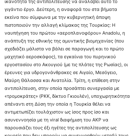
ικανότητα της αντιπολίτευσης να αναλάβει αυτό το
γιγάντιο έργο. Δεύτερη, η αναφορά του στα βήματα
εκείνα που σύμφωνα με την κυβερνητική άποψη
πιστοποιούν την αλλαγή κλίμακας της Τουρκίας: Η
ναυπήγηση του πρώτου «αεροπλανοφόρου» Anadolu, η
ανάπτυξη της εθνικής της αμυντικής βιομηχανίας (που
σχεδιάζει μάλιστα να βάλει σε παραγωγή και το πρώτο
μαχητικό αεροσκάφος), τα εγκαίνια του πυρηνικού
εργοστασίου στο Ακουγιού (με τις πλάτες της Ρωσίας), οι
έρευνες για υδρογονάνθρακες σε Αιγαίο, Μεσόγειο,
Μαύρη Θάλασσα και Ανατολία. Τρίτη, η επίθεση στην
αντιπολίτευση, στην οποία προσάπτει συνεργασία με
«τρομοκράτες» (PKK, δίκτυο Γκιουλέν), υποχωρητικότητα
απέναντι στη Δύση την οποία η Τουρκία θέλει να
αντιμετωπίζει τουλάχιστον ως ίσος προς ίσο και
ασυνεννοησία με τη viral διαφήμιση του AKP να
παρουσιάζει τους έξι ηγέτες της αντιπολίτευσης ως
κουρείς που δεν μπορούν να συνεννοηθούν μεταξύ τους.