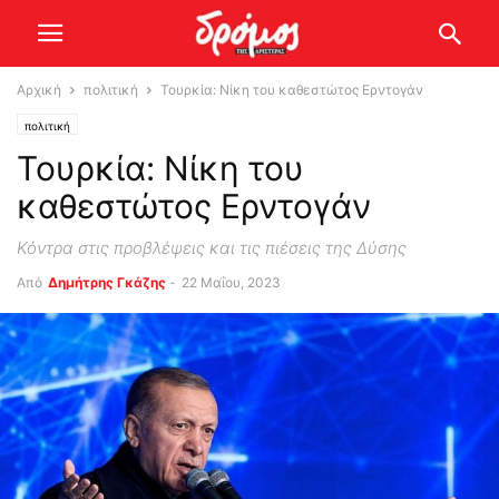
Αρχική
πολιτική
Τουρκία: Νίκη του καθεστώτος Ερντογάν
πολιτική
Τουρκία: Νίκη του
καθεστώτος Ερντογάν
Κόντρα στις προβλέψεις και τις πιέσεις της Δύσης
Από
Δημήτρης Γκάζης
-
22 Μαΐου, 2023