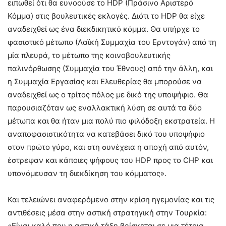
ειπωθεί ότι θα ευνοούσε το HDP (Πράσινο Αριστερό
Κόμμα) στις βουλευτικές εκλογές. Διότι το HDP θα είχε
αναδειχθεί ως ένα διεκδικητικό κόμμα. Θα υπήρχε το
φασιστικό μέτωπο (Λαϊκή Συμμαχία του Ερντογάν) από τη
μία πλευρά, το μέτωπο της κοινοβουλευτικής
παλινόρθωσης (Συμμαχία του Έθνους) από την άλλη, και
η Συμμαχία Εργασίας και Ελευθερίας θα μπορούσε να
αναδειχθεί ως ο τρίτος πόλος με δικό της υποψήφιο. Θα
παρουσιαζόταν ως εναλλακτική λύση σε αυτά τα δύο
μέτωπα και θα ήταν μια πολύ πιο φιλόδοξη εκστρατεία. Η
αναποφασιστικότητα να κατεβάσει δικό του υποψήφιο
στον πρώτο γύρο, και στη συνέχεια η αποχή από αυτόν,
έστρεψαν και κάποιες ψήφους του HDP προς το CHP και
υπονόμευσαν τη διεκδίκηση του κόμματος».
Και τελειώνει αναφερόμενο στην κρίση ηγεμονίας και τις
αντιθέσεις μέσα στην αστική στρατηγική στην Τουρκία:
«Είναι καλό που η αστική τάξη βρίσκεται σε μια τέτοια