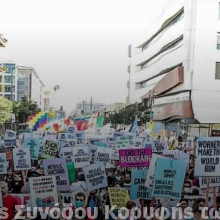
ης Συνόδου Κορυφής τ