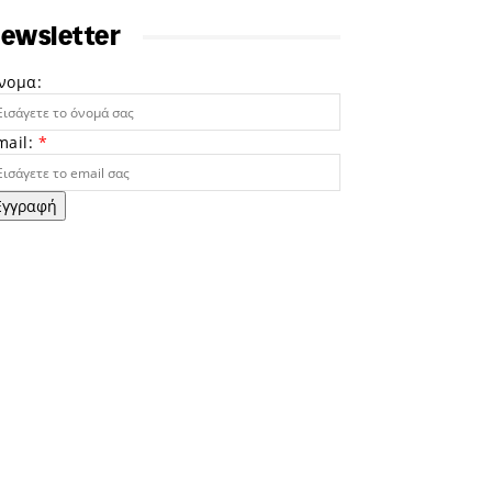
ewsletter
νομα:
mail:
*
Εγγραφή