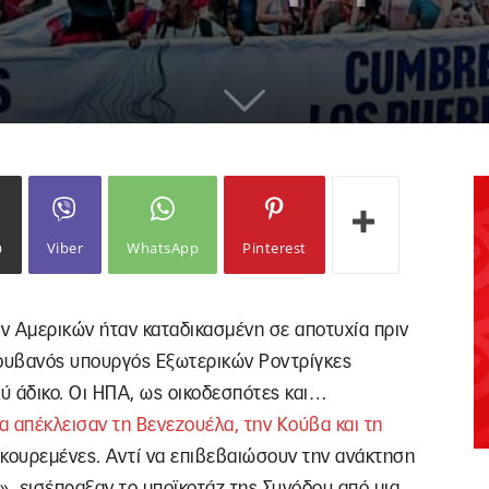
ω
Viber
WhatsApp
Pinterest
 Αμερικών ήταν καταδικασμένη σε αποτυχία πριν
 Κουβανός υπουργός Εξωτερικών Ροντρίγκες
ολύ άδικο. Οι ΗΠΑ, ως οικοδεσπότες και…
 απέκλεισαν τη Βενεζουέλα, την Κούβα και τη
αν κουρεμένες. Αντί να επιβεβαιώσουν την ανάκτηση
», εισέπραξαν το μποϊκοτάζ της Συνόδου από μια