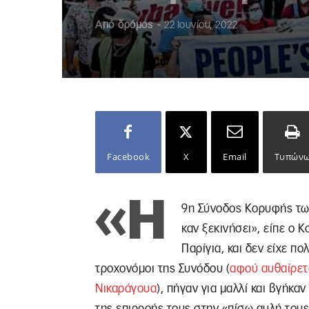
Από
δρόμος
-
22 Ιουνίου, 2022
Facebook
X
Email
Τυπών
«H
9η Σύνοδος Κορυφής των
καν ξεκινήσει», είπε ο
Παρίγια, και δεν είχε π
τροχονόμοι της Συνόδου (
αφού αυθαίρετα
Νικαράγουα
), πήγαν για μαλλί και βγήκ
της επιρροής τους στην «πίσω αυλή τους