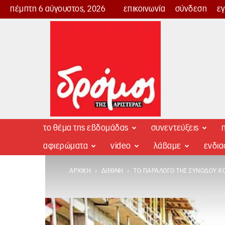
πέμπτη 6 αύγουστος, 2026
επικοινωνία
σύνδεση
ε
Δρόμος
της
Αριστεράς
το θέμα της εβδομάδας
συνεντεύξεις
π
αφιερώματα
video
λάβαμε
ενδι
ΑΡΧΙΚΉ
ΔΙΕΘΝΉ
ΤΟ ΠΑΡΆΛΟΓΟ ΤΗΣ ΣΥΝΌΔΟΥ Κ