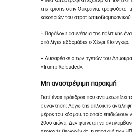
– Μια καταστροφική εξωτερική πολιτική π
της κρίσης στην Ουκρανία, τροφοδοτεί 
κακοποιών του στρατιωτικοβιομηχανικού
– Παράλογη ασυνέπεια της πολιτικής έναν
από λίγες εβδομάδες ο Χένρι Κίσινγκερ.
– Δυσαρέσκεια των ηγετών του Δημοκρατ
«Trump Reloaded».
Μη αναστρέψιμη παρακμή
Γιατί ένας πρόεδρος που αντιμετωπίζει 
συνάντηση; Λόγω της απλοϊκής αντίληψη
μέρος του κόσμου, το οποίο επιδιώκουν 
20ού αιώνα. Δεν φαίνεται να αντιλαμβάν
περιοχής θεωρούν ότι η παρακμή των ΗΠΑ