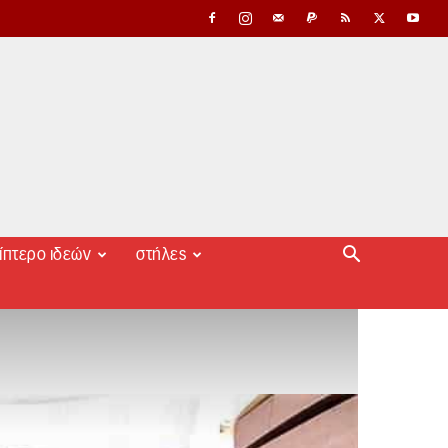
ίπτερο ιδεών
στήλες