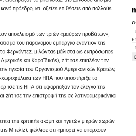
ικανό πρόεδρο, και οξείες επιθέσεις από πολλούς
n
Ό
ν τον αποκλεισμό των τριών «μαύρων προβάτων»,
E
ματισμό του παράνομου εμπάργκο εναντίον της
το Φερνάντεζ, μιλώντας μάλιστα ως εκπρόσωπος
Αμερικής και Καραϊβικής), ζήτησε επιπλέον την
την ηγεσία του Οργανισμού Αμερικανικών Κρατών,
 «χωροφύλακα των ΗΠΑ που υποστήριξε το
γόρησε τις ΗΠΑ ότι υφάρπαξαν τον έλεγχο της
αι ζήτησε την επιστροφή της σε λατινοαμερικάνικα
τητα της κριτικής ακόμη και ηγετών μικρών χωρών
ης Μπελίζ), ψέλλισε ότι «μπορεί να υπάρχουν