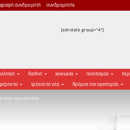
γγραφή συνδρομητή
συνδρομητής
[adrotate group="4"]
ολιτική
διεθνή
κοινωνία
πολιτισμός
περ
αφέροντα
τρέχοντα νέα
δρόμος της αριστεράς
ΟΡΥΦΉΣ ΤΩΝ ΑΜΕΡΙΚΏΝ