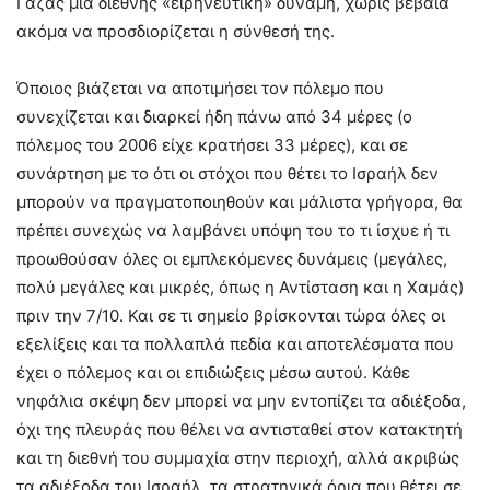
Γάζας μια διεθνής «ειρηνευτική» δύναμη, χωρίς βέβαια
ακόμα να προσδιορίζεται η σύνθεσή της.
Όποιος βιάζεται να αποτιμήσει τον πόλεμο που
συνεχίζεται και διαρκεί ήδη πάνω από 34 μέρες (ο
πόλεμος του 2006 είχε κρατήσει 33 μέρες), και σε
συνάρτηση με το ότι οι στόχοι που θέτει το Ισραήλ δεν
μπορούν να πραγματοποιηθούν και μάλιστα γρήγορα, θα
πρέπει συνεχώς να λαμβάνει υπόψη του το τι ίσχυε ή τι
προωθούσαν όλες οι εμπλεκόμενες δυνάμεις (μεγάλες,
πολύ μεγάλες και μικρές, όπως η Αντίσταση και η Χαμάς)
πριν την 7/10. Και σε τι σημείο βρίσκονται τώρα όλες οι
εξελίξεις και τα πολλαπλά πεδία και αποτελέσματα που
έχει ο πόλεμος και οι επιδιώξεις μέσω αυτού. Κάθε
νηφάλια σκέψη δεν μπορεί να μην εντοπίζει τα αδιέξοδα,
όχι της πλευράς που θέλει να αντισταθεί στον κατακτητή
και τη διεθνή του συμμαχία στην περιοχή, αλλά ακριβώς
τα αδιέξοδα του Ισραήλ, τα στρατηγικά όρια που θέτει σε