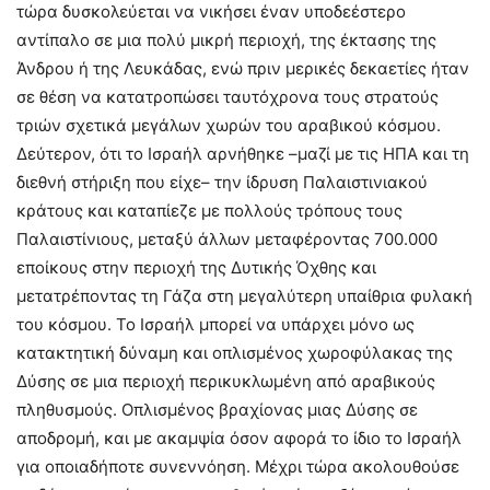
τώρα δυσκολεύεται να νικήσει έναν υποδεέστερο
αντίπαλο σε μια πολύ μικρή περιοχή, της έκτασης της
Άνδρου ή της Λευκάδας, ενώ πριν μερικές δεκαετίες ήταν
σε θέση να κατατροπώσει ταυτόχρονα τους στρατούς
τριών σχετικά μεγάλων χωρών του αραβικού κόσμου.
Δεύτερον, ότι το Ισραήλ αρνήθηκε –μαζί με τις ΗΠΑ και τη
διεθνή στήριξη που είχε– την ίδρυση Παλαιστινιακού
κράτους και καταπίεζε με πολλούς τρόπους τους
Παλαιστίνιους, μεταξύ άλλων μεταφέροντας 700.000
εποίκους στην περιοχή της Δυτικής Όχθης και
μετατρέποντας τη Γάζα στη μεγαλύτερη υπαίθρια φυλακή
του κόσμου. Το Ισραήλ μπορεί να υπάρχει μόνο ως
κατακτητική δύναμη και οπλισμένος χωροφύλακας της
Δύσης σε μια περιοχή περικυκλωμένη από αραβικούς
πληθυσμούς. Οπλισμένος βραχίονας μιας Δύσης σε
αποδρομή, και με ακαμψία όσον αφορά το ίδιο το Ισραήλ
για οποιαδήποτε συνεννόηση. Μέχρι τώρα ακολουθούσε