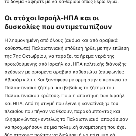
το δόγμα «αφήστε με να καθαρίσω όπως ξέρω εγώ».
Οι στόχοι Ισραήλ-ΗΠΑ και οι
δυσκολίες που αντιμετωπίζουν
Η λησμονημένη από όλους (ακόμα και από αραβικά
καθεστώτα) Παλαιστινιακή υπόθεση ήρθε, με την επίθεση
της 7ης Οκτωβρίου, να ταράξει τα ήρεμα νερά της
προωθούμενης από Ισραήλ και ΗΠΑ πολιτικής διάνοιξης
σχέσεων με ορισμένα αραβικά καθεστώτα (συμφωνίες
Αβραάμ κ.λπ.). Και ξανάφερε με ορμή στην επιφάνεια το
Παλαιστινιακό ζήτημα, και βεβαίως το ζήτημα του
Παλαιστινιακού κράτους. Ποια η απάντηση των Ισραήλ
και ΗΠΑ; Από τη στιγμή που έγινε η «ανατίναξη» του
πλαισίου που πήγαν να θέσουν, παρακάμπτοντας και
«λησμονώντας» εντελώς το Παλαιστινιακό, αποφάσισαν
να προχωρήσουν σε μια πολεμική αναμέτρηση που έχει
δύο στόχους: πρώτον να διαλύσει ή να πάει μερικά