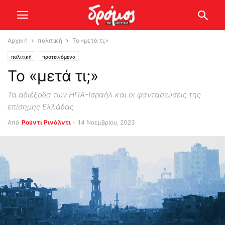
Αρχική
πολιτική
Το «μετά τι;»
πολιτική
προτεινόμενα
Το «μετά τι;»
Τα αδιέξοδα των ΗΠΑ-Ισραήλ και οι φαντασιώσεις της
επίσημης Ελλάδας
Από
Ρούντι Ρινάλντι
-
14 Νοεμβρίου, 2023