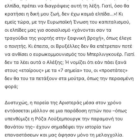
ελπίδα, πρέπει να διαγράψεις αυτή τη λέξη. Γιατί, όσο θα
κρατήσει η δική μου ζωή, δεν έχω καμιά ελπίδα…»! Κι
εμείς τώρα, με την Ευρωπαϊκή Ένωση του καπιταλισμού,
οι ελπίδες μας για σοσιαλισμό «χάνονται σαν τα
τραγούδια της γιορτής στην ξαφνική βροχή», όπως έλεγε
ο ποιητής. Κι έπειτα, οι Βρυξέλλες δεν θα επέτρεπαν ποτέ
να ανθίσει ο ευρωκομμουνισμός του Μπερλινγκουέρ. Γιατί
δεν τα λέει αυτά ο Αλέξης; Ή νομίζει ότι εάν πάει ξανά
στους «εταίρους» με τα «7 σημεία» του, οι «προστάτες»
δεν θα του τα πετάξουν στα μούτρα, όπως την περασμένη
φορά;
Δυστυχώς, η πορεία της Αριστεράς μέσα στον χρόνο
εντάσσεται μάλλον σε μια παράδοση ηττών που –όπως
υπενθύμιζε η Ρόζα Λούξεμπουργκ την παραμονή του
θανάτου της– έχουν σημαδέψει την ιστορία των
επαναστάσεων και μας άφησαν μόνο τη μελαγχολία.