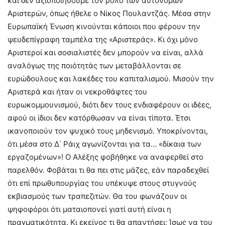
και δεν αξιοποιήσουμε τον ρόλο των αυτόνομων
Αριστερών, όπως ήθελε ο Νίκος Πουλαντζάς. Μέσα στην
Ευρωπαϊκή Ένωση κινούνται κάποιοι που φέρουν την
ψευδεπίγραφη ταμπέλα της «Αριστεράς». Κι όχι μόνο
Αριστεροί και σοσιαλιστές δεν μπορούν να είναι, αλλά
αναλόγως της ποιότητάς των μεταβάλλονται σε
ευρώδουλους και λακέδες του καπιταλισμού. Μισούν την
Αριστερά και ήταν οι νεκροθάφτες του
ευρωκομμουνισμού, διότι δεν τους ενδιαφέρουν οι ιδέες,
αφού οι ίδιοι δεν κατόρθωσαν να είναι τίποτα. Έτσι
ικανοποιούν τον ψυχικό τους μηδενισμό. Υποκρίνονται,
ότι μέσα στο Δ΄ Ράιχ αγωνίζονται για τα… «δίκαια των
εργαζομένων»! Ο Αλέξης φοβήθηκε να αναφερθεί στο
παρελθόν. Φοβάται τι θα πει στις μάζες, εάν παραδεχθεί
ότι επί πρωθυπουργίας του υπέκυψε στους στυγνούς
εκβιασμούς των τραπεζιτών. Θα του φωνάζουν οι
ψηφοφόροι ότι ματαιοπονεί γιατί αυτή είναι η
πραγματικότητα. Κι εκείνος τι θα απαντήσει; Ίσως να του