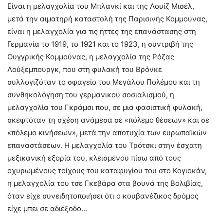
Είναι η μελαγχολία του Μπλανκί και της Λουίζ Μισέλ,
μετά την αιματηρή καταστολή της Παρισινής Κομμούνας,
είναι η μελαγχολία για τις ήττες της επανάστασης στη
Γερμανία το 1919, το 1921 και το 1923, η συντριβή της
Ουγγρικής Κομμούνας, η μελαγχολία της Ρόζας
Λούξεμπουργκ, που στη φυλακή του Βρόνκε
συλλογιζόταν το σφαγείο του Μεγάλου Πολέμου και τη
συνθηκολόγηση του γερμανικού σοσιαλισμού, η
μελαγχολία του Γκράμσι που, σε μια φασιστική φυλακή,
σκεφτόταν τη σχέση ανάμεσα σε «πόλεμο θέσεων» και σε
«πόλεμο κινήσεων», μετά την αποτυχία των ευρωπαϊκών
επαναστάσεων. Η μελαγχολία του Τρότσκι στην έσχατη
μεξικανική εξορία του, κλεισμένου πίσω από τους
οχυρωμένους τοίχους του καταφυγίου του στο Κογιοκάν,
η μελαγχολία του τσε Γκεβάρα στα βουνά της Βολιβίας,
όταν είχε συνειδητοποιήσει ότι ο κουβανέζικος δρόμος
είχε μπει σε αδιέξοδο…