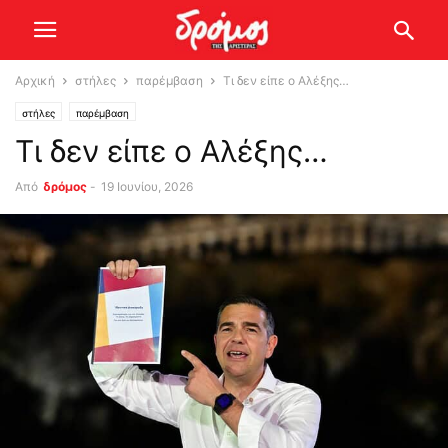
Αρχική
στήλες
παρέμβαση
Tι δεν είπε ο Αλέξης…
στήλες
παρέμβαση
Tι δεν είπε ο Αλέξης…
Από
δρόμος
-
19 Ιουνίου, 2026