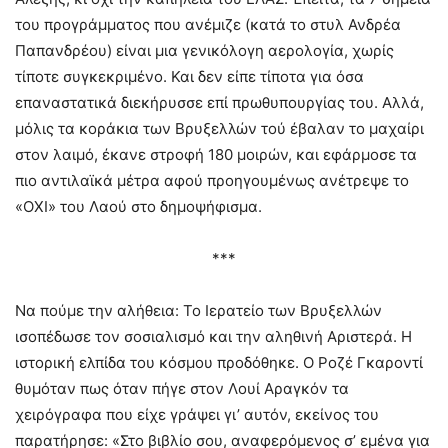
του προγράμματος που ανέμιζε (κατά το στυλ Ανδρέα
Παπανδρέου) είναι μια γενικόλογη αερολογία, χωρίς
τίποτε συγκεκριμένο. Και δεν είπε τίποτα για όσα
επαναστατικά διεκήρυσσε επί πρωθυπουργίας του. Αλλά,
μόλις τα κοράκια των Βρυξελλών τού έβαλαν το μαχαίρι
στον λαιμό, έκανε στροφή 180 μοιρών, και εφάρμοσε τα
πιο αντιλαϊκά μέτρα αφού προηγουμένως ανέτρεψε το
«ΟΧΙ» του Λαού στο δημοψήφισμα.
***
Να πούμε την αλήθεια: Το Ιερατείο των Βρυξελλών
ισοπέδωσε τον σοσιαλισμό και την αληθινή Αριστερά. Η
ιστορική ελπίδα του κόσμου προδόθηκε. Ο Ροζέ Γκαροντί
θυμόταν πως όταν πήγε στον Λουί Αραγκόν τα
χειρόγραφα που είχε γράψει γι’ αυτόν, εκείνος του
παρατήρησε: «Στο βιβλίο σου, αναφερόμενος σ’ εμένα για