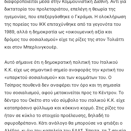
διαφοροποιείται μέσα στην Κομμουνιστική Διεθνή. Αντί για
δικτατορία του προλεταριάτου, επελέγη η θεωρία της
ηγεμονίας, που επεξεργάσθηκε ο Γκράμσι. Η ολοκλήρωση
της πορείας του ΙΚΚ επιταχύνθηκε από τα γεγονότα του
1989, αλλά η δημοκρατία ως «οικουμενική αξία και
δρόμος του σοσιαλισμού» είχε τις ρίζες της στον Τολιάττι
και στον Μπερλινγκουέρ.
Αυτό σήμαινε ότι η δημοκρατική πολιτική του Ιταλικού
Κ.Κ. είχε ως σημαντικό σημείο αναφοράς την κριτική του
«υπαρκτού σοσιαλισμού» και των κομμάτων του. Ο
Τσίπρας πουθενά δεν αναφέρει τον όρο και τη σημασία
του σοσιαλισμού, αφού μετακινείται προς το Κέντρον. Το
δέντρο του Οκέτο στο νέο σύμβολο του ιταλικού Κ.Κ. είχε
καταπράσινο φύλλωμα και κόκκινο κορμό. Στις ρίζες του
ήταν σε κύκλο το στοιχείο προέλευσης, δηλαδή το
σφυροδρέπανο. Κάτι ανάλογο θα μπορούσε να φτιάξει ο
Αλέξης, κι όχι την καπηλεία του ΕΛΑΣ. Έπειτα, τα 7 σημεία