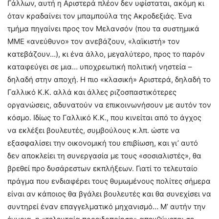
Γάλλων, αυτή η Αριστερά πλέον δεν υφίσταται, ακόμη κι
όταν κραδαίνει τον μπαμπούλα της Ακροδεξιάς. Ένα
τμήμα πηγαίνει προς τον Μελανσόν (που τα συστημικά
ΜΜΕ «ανεύθυνο» τον ανεβάζουν, «λαϊκιστή» τον
κατεβάζουν…), κι ένα άλλο, μεγαλύτερο, προς το παρόν
καταφεύγει σε μια… υποχρεωτική πολιτική νηστεία –
δηλαδή στην αποχή. Η πιο «κλασική» Αριστερά, δηλαδή το
Γαλλικό Κ.Κ. αλλά και άλλες ριζοσπαστικότερες
οργανώσεις, αδυνατούν να επικοινωνήσουν με αυτόν τον
κόσμο. Ιδίως το Γαλλικό Κ.Κ., που κινείται από το άγχος
να εκλέξει βουλευτές, συμβούλους κ.λπ. ώστε να
εξασφαλίσει την οικονομική του επιβίωση, και γι’ αυτό
δεν αποκλείει τη συνεργασία με τους «σοσιαλιστές», θα
βρεθεί προ δυσάρεστων εκπλήξεων. Γιατί το τελευταίο
πράγμα που ενδιαφέρει τους θυμωμένους πολίτες σήμερα
είναι αν κάποιος θα βγάλει βουλευτές και θα συνεχίσει να
συντηρεί έναν επαγγελματικό μηχανισμό… Μ’ αυτήν την