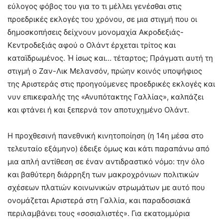
εύλογος φόβος του για το τι μέλλει γενέσθαι στις
προεδρικές εκλογές του χρόνου, σε μια στιγμή που οι
δημοσκοπήσεις δείχνουν μονομαχία Ακροδεξιάς-
Κεντροδεξιάς αφού ο Ολάντ έρχεται τρίτος και
καταϊδρωμένος. Ή ίσως και… τέταρτος; Πράγματι αυτή τη
στιγμή ο Ζαν-Λικ Μελανσόν, πρώην κοινός υποψήφιος
της Αριστεράς στις προηγούμενες προεδρικές εκλογές και
νυν επικεφαλής της «Ανυπότακτης Γαλλίας», καλπάζει
και φτάνει ή και ξεπερνά τον αποτυχημένο Ολάντ.
Η προχθεσινή πανεθνική κινητοποίηση (η 14η μέσα στο
τελευταίο εξάμηνο) έδειξε όμως και κάτι παραπάνω από
μια απλή αντίθεση σε έναν αντιδραστικό νόμο: την όλο
και βαθύτερη διάρρηξη των μακροχρόνιων πολιτικών
σχέσεων πλατιών κοινωνικών στρωμάτων με αυτό που
ονομάζεται Αριστερά στη Γαλλία, και παραδοσιακά
περιλαμβάνει τους «σοσιαλιστές». Για εκατομμύρια