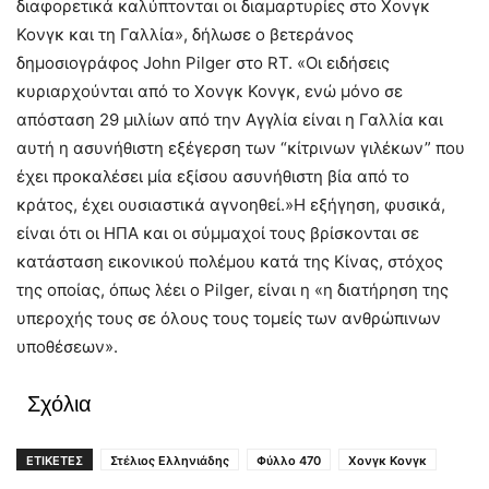
διαφορετικά καλύπτονται οι διαμαρτυρίες στο Χονγκ
Κονγκ και τη Γαλλία», δήλωσε ο βετεράνος
δημοσιογράφος John Pilger στο RT. «Οι ειδήσεις
κυριαρχούνται από το Χονγκ Κονγκ, ενώ μόνο σε
απόσταση 29 μιλίων από την Αγγλία είναι η Γαλλία και
αυτή η ασυνήθιστη εξέγερση των “κίτρινων γιλέκων” που
έχει προκαλέσει μία εξίσου ασυνήθιστη βία από το
κράτος, έχει ουσιαστικά αγνοηθεί.»Η εξήγηση, φυσικά,
είναι ότι οι ΗΠΑ και οι σύμμαχοί τους βρίσκονται σε
κατάσταση εικονικού πολέμου κατά της Κίνας, στόχος
της οποίας, όπως λέει ο Pilger, είναι η «η διατήρηση της
υπεροχής τους σε όλους τους τομείς των ανθρώπινων
υποθέσεων».
Σχόλια
ΕΤΙΚΕΤΕΣ
Στέλιος Ελληνιάδης
Φύλλο 470
Χονγκ Κονγκ