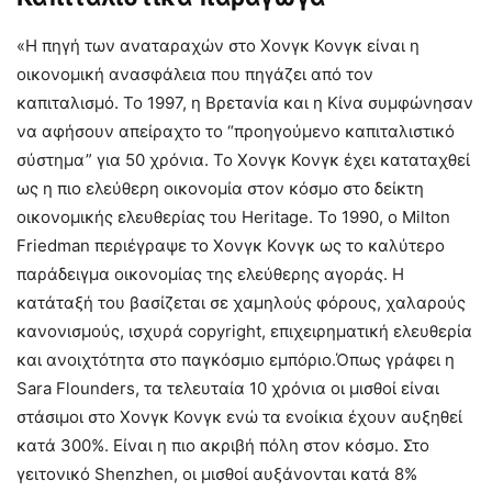
«Η πηγή των αναταραχών στο Χονγκ Κονγκ είναι η
οικονομική ανασφάλεια που πηγάζει από τον
καπιταλισμό. Το 1997, η Βρετανία και η Κίνα συμφώνησαν
να αφήσουν απείραχτο το “προηγούμενο καπιταλιστικό
σύστημα” για 50 χρόνια. Το Χονγκ Κονγκ έχει καταταχθεί
ως η πιο ελεύθερη οικονομία στον κόσμο στο δείκτη
οικονομικής ελευθερίας του Heritage. Το 1990, ο Milton
Friedman περιέγραψε το Χονγκ Κονγκ ως το καλύτερο
παράδειγμα οικονομίας της ελεύθερης αγοράς. Η
κατάταξή του βασίζεται σε χαμηλούς φόρους, χαλαρούς
κανονισμούς, ισχυρά copyright, επιχειρηματική ελευθερία
και ανοιχτότητα στο παγκόσμιο εμπόριο.Όπως γράφει η
Sara Flounders, τα τελευταία 10 χρόνια οι μισθοί είναι
στάσιμοι στο Χονγκ Κονγκ ενώ τα ενοίκια έχουν αυξηθεί
κατά 300%. Είναι η πιο ακριβή πόλη στον κόσμο. Στο
γειτονικό Shenzhen, οι μισθοί αυξάνονται κατά 8%