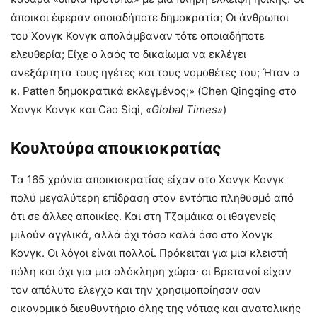
άποικοι έφεραν οποιαδήποτε δημοκρατία; Οι άνθρωποι
του Χονγκ Κονγκ απολάμβαναν τότε οποιαδήποτε
ελευθερία; Είχε ο λαός το δικαίωμα να εκλέγει
ανεξάρτητα τους ηγέτες και τους νομοθέτες του; Ήταν ο
κ. Patten δημοκρατικά εκλεγμένος;» (Chen Qingqing στο
Χονγκ Κονγκ και Cao Siqi,
«
Global
Times
»
)
Κουλτούρα αποικιοκρατίας
Τα 165 χρόνια αποικιοκρατίας είχαν στο Χονγκ Κονγκ
πολύ μεγαλύτερη επίδραση στον εντόπιο πληθυσμό από
ότι σε άλλες αποικίες. Και στη Τζαμάικα οι ιθαγενείς
μιλούν αγγλικά, αλλά όχι τόσο καλά όσο στο Χονγκ
Κονγκ. Οι λόγοι είναι πολλοί. Πρόκειται για μια κλειστή
πόλη και όχι για μια ολόκληρη χώρα∙ οι Βρετανοί είχαν
τον απόλυτο έλεγχο και την χρησιμοποίησαν σαν
οικονομικό διευθυντήριο όλης της νότιας και ανατολικής