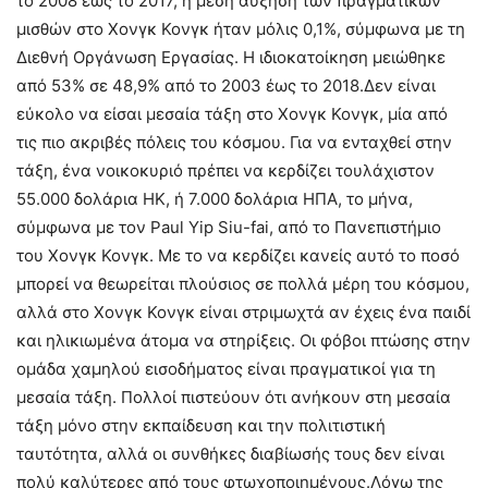
το 2008 έως το 2017, η μέση αύξηση των πραγματικών
μισθών στο Χονγκ Κονγκ ήταν μόλις 0,1%, σύμφωνα με τη
Διεθνή Οργάνωση Εργασίας. Η ιδιοκατοίκηση μειώθηκε
από 53% σε 48,9% από το 2003 έως το 2018.Δεν είναι
εύκολο να είσαι μεσαία τάξη στο Χονγκ Κονγκ, μία από
τις πιο ακριβές πόλεις του κόσμου. Για να ενταχθεί στην
τάξη, ένα νοικοκυριό πρέπει να κερδίζει τουλάχιστον
55.000 δολάρια ΗΚ, ή 7.000 δολάρια ΗΠΑ, το μήνα,
σύμφωνα με τον Paul Yip Siu-fai, από το Πανεπιστήμιο
του Χονγκ Κονγκ. Με το να κερδίζει κανείς αυτό το ποσό
μπορεί να θεωρείται πλούσιος σε πολλά μέρη του κόσμου,
αλλά στο Χονγκ Κονγκ είναι στριμωχτά αν έχεις ένα παιδί
και ηλικιωμένα άτομα να στηρίξεις. Οι φόβοι πτώσης στην
ομάδα χαμηλού εισοδήματος είναι πραγματικοί για τη
μεσαία τάξη. Πολλοί πιστεύουν ότι ανήκουν στη μεσαία
τάξη μόνο στην εκπαίδευση και την πολιτιστική
ταυτότητα, αλλά οι συνθήκες διαβίωσής τους δεν είναι
πολύ καλύτερες από τους φτωχοποιημένους.Λόγω της