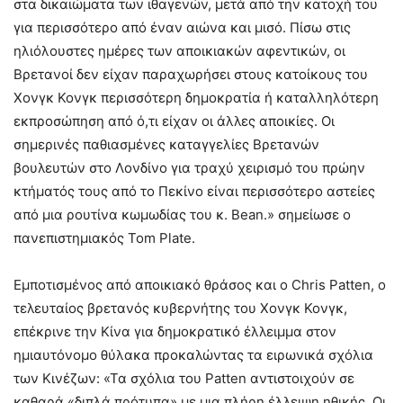
στα δικαιώματα των ιθαγενών, μετά από την κατοχή του
για περισσότερο από έναν αιώνα και μισό. Πίσω στις
ηλιόλουστες ημέρες των αποικιακών αφεντικών, οι
Βρετανοί δεν είχαν παραχωρήσει στους κατοίκους του
Χονγκ Κονγκ περισσότερη δημοκρατία ή καταλληλότερη
εκπροσώπηση από ό,τι είχαν οι άλλες αποικίες. Οι
σημερινές παθιασμένες καταγγελίες Βρετανών
βουλευτών στο Λονδίνο για τραχύ χειρισμό του πρώην
κτήματός τους από το Πεκίνο είναι περισσότερο αστείες
από μια ρουτίνα κωμωδίας του κ. Bean.» σημείωσε ο
πανεπιστημιακός Tom Plate.
Εμποτισμένος από αποικιακό θράσος και ο Chris Patten, ο
τελευταίος βρετανός κυβερνήτης του Χονγκ Κονγκ,
επέκρινε την Κίνα για δημοκρατικό έλλειμμα στον
ημιαυτόνομο θύλακα προκαλώντας τα ειρωνικά σχόλια
των Κινέζων: «Τα σχόλια του Patten αντιστοιχούν σε
καθαρά «διπλά πρότυπα» με μια πλήρη έλλειψη ηθικής. Οι