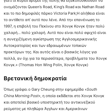
γιατί οι κύριοι δρόμοι της πόλης θα εξακολουθούσαν να
ονομάζονται Queen’s Road, King’s Road και Nathan Road
και το πιο δημοφιλές πάρκο Victoria Park;Η αλήθεια είναι
το αντίθετο απ’ αυτό που λένε. Από την επανένωση το
1997, η επιβολή του Πεκίνου στο Χονγκ Κονγκ ήταν πολύ
χαλαρή… πολύ χαλαρή. Αυτό που είναι πολύ σφιχτό είναι
η συνεχιζόμενη αγκίστρωση της Αγγλοαμερικανικής
Αυτοκρατορίας και των εδραιωμένων τοπικών
πρακτόρων της. Και αυτός είναι ο βασικός λόγος για
πολλά, αν όχι για τα περισσότερα, προβλήματα του Χονγκ
Κονγκ.» (Thomas Hon Wing Polin, Χονγκ Κονγκ)
Βρετανική δημοκρατία
Όπως γράφει ο Gary Cheung στην εφημερίδα
«
South
China
Morning
Post
»
, η οποία εκδίδεται στο Χονγκ Κονγκ
και αποτελεί βασικό υποστηρικτή του αντικινεζικού
ρεύματος με πληθώρα Άγγλων και Αμερικάνων