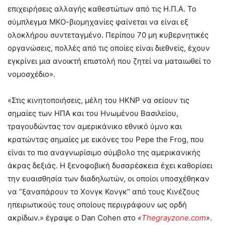
επιχειρήσεις αλλαγής καθεστώτων από τις Η.Π.Α. Το
σύμπλεγμα ΜΚΟ-βιομηχανίες φαίνεται να είναι εξ
ολοκλήρου συντεταγμένο. Περίπου 70 μη κυβερνητικές
οργανώσεις, πολλές από τις οποίες είναι διεθνείς, έχουν
εγκρίνει μια ανοικτή επιστολή που ζητεί να ματαιωθεί το
νομοσχέδιο».
«Στις κινητοποιήσεις, μέλη του HKNP να σείουν τις
σημαίες των ΗΠΑ και του Ηνωμένου Βασιλείου,
τραγουδώντας τον αμερικάνικο εθνικό ύμνο και
κρατώντας σημαίες με εικόνες του Pepe the Frog, που
είναι το πιο αναγνωρίσιμο σύμβολο της αμερικανικής
άκρας δεξιάς. Η ξενοφοβική δυσαρέσκεια έχει καθορίσει
την ευαισθησία των διαδηλωτών, οι οποίοι υποσχέθηκαν
να “ξαναπάρουν το Χονγκ Κονγκ” από τους Κινέζους
ηπειρωτικούς τους οποίους περιγράφουν ως ορδή
ακρίδων.» έγραψε ο Dan Cohen στο
«
Thegrayzone
.
com
»
.