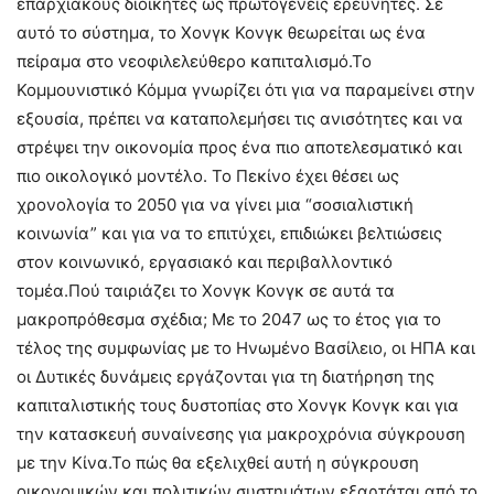
επαρχιακούς διοικητές ως πρωτογενείς ερευνητές. Σε
αυτό το σύστημα, το Χονγκ Κονγκ θεωρείται ως ένα
πείραμα στο νεοφιλελεύθερο καπιταλισμό.Το
Κομμουνιστικό Κόμμα γνωρίζει ότι για να παραμείνει στην
εξουσία, πρέπει να καταπολεμήσει τις ανισότητες και να
στρέψει την οικονομία προς ένα πιο αποτελεσματικό και
πιο οικολογικό μοντέλο. Το Πεκίνο έχει θέσει ως
χρονολογία το 2050 για να γίνει μια “σοσιαλιστική
κοινωνία” και για να το επιτύχει, επιδιώκει βελτιώσεις
στον κοινωνικό, εργασιακό και περιβαλλοντικό
τομέα.Πού ταιριάζει το Χονγκ Κονγκ σε αυτά τα
μακροπρόθεσμα σχέδια; Με το 2047 ως το έτος για το
τέλος της συμφωνίας με το Ηνωμένο Βασίλειο, οι ΗΠΑ και
οι Δυτικές δυνάμεις εργάζονται για τη διατήρηση της
καπιταλιστικής τους δυστοπίας στο Χονγκ Κονγκ και για
την κατασκευή συναίνεσης για μακροχρόνια σύγκρουση
με την Κίνα.Το πώς θα εξελιχθεί αυτή η σύγκρουση
οικονομικών και πολιτικών συστημάτων εξαρτάται από το