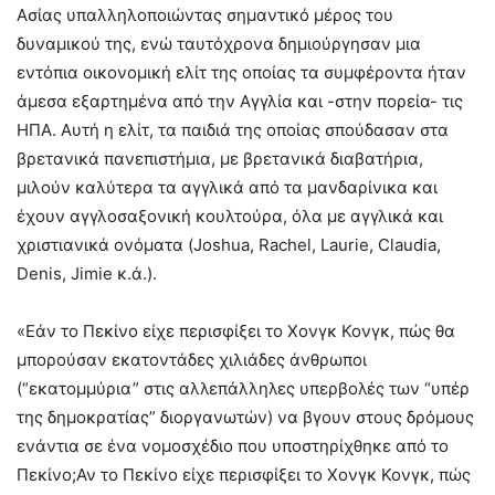
Ασίας υπαλληλοποιώντας σημαντικό μέρος του
δυναμικού της, ενώ ταυτόχρονα δημιούργησαν μια
εντόπια οικονομική ελίτ της οποίας τα συμφέροντα ήταν
άμεσα εξαρτημένα από την Αγγλία και -στην πορεία- τις
ΗΠΑ. Αυτή η ελίτ, τα παιδιά της οποίας σπούδασαν στα
βρετανικά πανεπιστήμια, με βρετανικά διαβατήρια,
μιλούν καλύτερα τα αγγλικά από τα μανδαρίνικα και
έχουν αγγλοσαξονική κουλτούρα, όλα με αγγλικά και
χριστιανικά ονόματα (Joshua, Rachel, Laurie, Claudia,
Denis, Jimie κ.ά.).
«Εάν το Πεκίνο είχε περισφίξει το Χονγκ Κονγκ, πώς θα
μπορούσαν εκατοντάδες χιλιάδες άνθρωποι
(“εκατομμύρια” στις αλλεπάλληλες υπερβολές των “υπέρ
της δημοκρατίας” διοργανωτών) να βγουν στους δρόμους
ενάντια σε ένα νομοσχέδιο που υποστηρίχθηκε από το
Πεκίνο;Αν το Πεκίνο είχε περισφίξει το Χονγκ Κονγκ, πώς