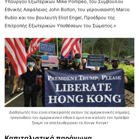
Υπουργού Εξωτερικών Mike Pompeo, του Συμβούλου
Εθνικής Ασφάλειας John Bolton, του γερουσιαστή Marco
Rubio και του βουλευτή Eliot Engel, Προέδρου της
Επιτροπής Εξωτερικών Υποθέσεων του Σώματος.»
Διαδηλωτές που είναι επικεφαλής σείουν τις αμερικανικές σημαίες,
τραγουδούν τον αμερικανικό εθνικό ύμνο και καλούν τον πρόεδρο
Τραμπ να απελευθερώσει το Χονγκ Κονγκ!
Καπιταλιστικά παράγωγα