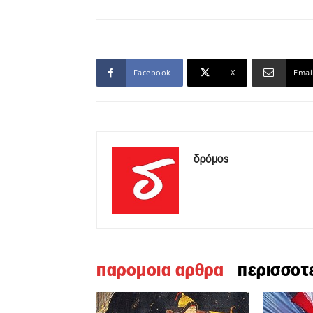
Facebook
X
Emai
δρόμος
παρομοια αρθρα
περισσοτ