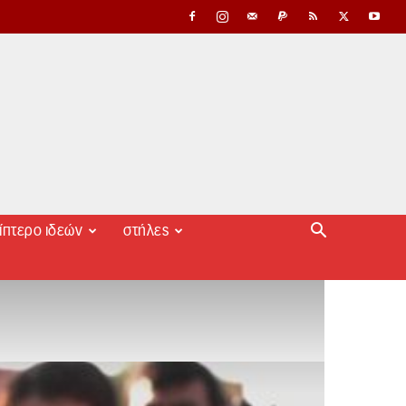
ίπτερο ιδεών
στήλες