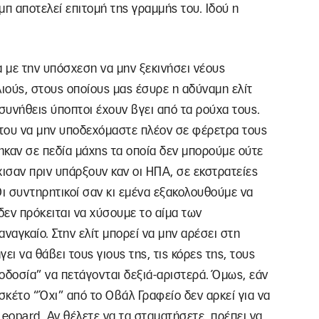
μπ αποτελεί επιτομή της γραμμής του. Ιδού η
 με την υπόσχεση να μην ξεκινήσει νέους
λιούς, στους οποίους μας έσυρε η αδύναμη ελίτ
ι συνήθεις ύποπτοι έχουν βγει από τα ρούχα τους.
του να μην υποδεχόμαστε πλέον σε φέρετρα τους
ηκαν σε πεδία μάχης τα οποία δεν μπορούμε ούτε
ισαν πριν υπάρξουν καν οι ΗΠΑ, σε εκστρατείες
Οι συντηρητικοί σαν κι εμένα εξακολουθούμε να
δεν πρόκειται να χύσουμε το αίμα των
ναγκαίο. Στην ελίτ μπορεί να μην αρέσει στη
γει να θάβει τους γιους της, τις κόρες της, τους
δοσία” να πετάγονται δεξιά-αριστερά. Όμως, εάν
σκέτο “Όχι” από το Οβάλ Γραφείο δεν αρκεί για να
eopard. Αν θέλετε να τα σταματήσετε, πρέπει να