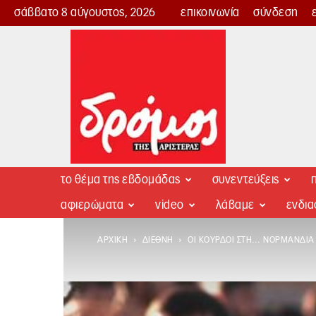
σάββατο 8 αύγουστος, 2026
επικοινωνία
σύνδεση
Δρόμος
της
Αριστεράς
το θέμα της εβδομάδας
συνεντεύξεις
π
αφιερώματα
video
λάβαμε
ενδι
ΑΡΧΙΚΉ
ΔΙΕΘΝΉ
ΟΙ ΚΟΎΡΔΟΙ ΣΤΗ… ΝΟΡΜΑΝΔΊΑ