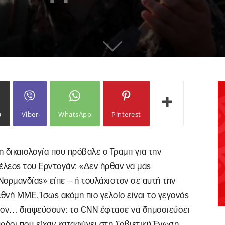
ω
Viber
WhatsApp
Pinterest
η δικαιολογία που πρόβαλε ο Τραμπ για την
έλεος του Ερντογάν: «Δεν ήρθαν να μας
ορμανδίας» είπε – ή τουλάχιστον σε αυτή την
θνή ΜΜΕ. Ίσως ακόμη πιο γελοίο είναι το γεγονός
α τον… διαψεύσουν: το CNN έφτασε να δημοσιεύσει
ρδοι που είχαν καταφύγει στη Σοβιετική Ένωση