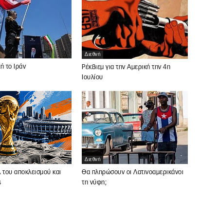
Διεθνή
ή το Ιράν
Ρέκβιεμ για την Αμερική την 4η
Ιουλίου
Διεθνή
 του αποκλεισμού και
Θα πληρώσουν οι Λατινοαμερικάνοι
ς
τη νύφη;