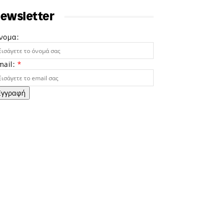
ewsletter
νομα:
mail:
*
Εγγραφή