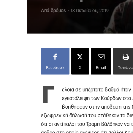
Από
δρόμος
-
18 Οκτωβρίου, 2019
Facebook
X
Email
Τυπών
Γ
ελοία σε υπέρτατο βαθμό ήταν 
εγκατάλειψη των Κούρδων στο 
βοηθήσουν στην απόβαση της Ν
εξωφρενική δήλωσή του στάθηκαν τα διε
ότι οι αντίπαλοι του Τραμπ βάλθηκαν ν
άρθρο στο οποίο ανέφερε ότι πολλοί Κού