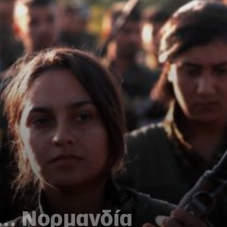
η… Νορμανδία