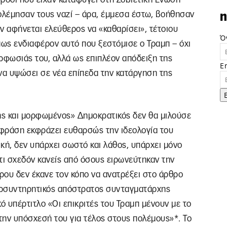
πολέμησαν τους ναζί – άρα, έμμεσα έστω, βοήθησαν
n
ν αφήνεται ελεύθερος να «καθαρίσει», τέτοιου
Ό
μως ενδιαφέρον αυτό που ξεστόμισε ο Τραμπ – όχι
ρφωσιάς του, αλλά ως επιπλέον απόδειξη της
E
α υψώσει σε νέα επίπεδα την κατάργηση της
πής και μορφωμένος» Δημοκρατικός δεν θα μιλούσε
χη φράση εκφράζει ευθαρσώς την ιδεολογία του
κή, δεν υπάρχει σωστό και λάθος, υπάρχει μόνο
ότι σχεδόν κανείς από όσους ειρωνεύτηκαν την
ρου δεν έκανε τον κόπο να ανατρέξει στο άρθρο
περσυντηρητικός απόστρατος συνταγματάρχης
κό υπέρτιτλο «Οι επικριτές του Τραμπ μένουν με το
την υπόσχεσή του για τέλος στους πολέμους»*. Το