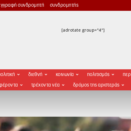
εγγραφή συνδρομητή
συνδρομητής
[adrotate group="4"]
ολιτική
διεθνή
κοινωνία
πολιτισμός
περ
αφέροντα
τρέχοντα νέα
δρόμος της αριστεράς