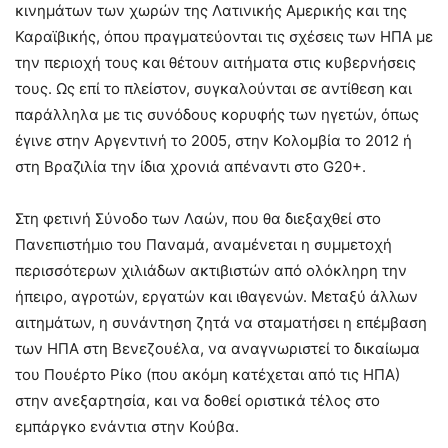
κινημάτων των χωρών της Λατινικής Αμερικής και της
Καραϊβικής, όπου πραγματεύονται τις σχέσεις των ΗΠΑ με
την περιοχή τους και θέτουν αιτήματα στις κυβερνήσεις
τους. Ως επί το πλείστον, συγκαλούνται σε αντίθεση και
παράλληλα με τις συνόδους κορυφής των ηγετών, όπως
έγινε στην Αργεντινή το 2005, στην Κολομβία το 2012 ή
στη Βραζιλία την ίδια χρονιά απέναντι στο G20+.
Στη φετινή Σύνοδο των Λαών, που θα διεξαχθεί στο
Πανεπιστήμιο του Παναμά, αναμένεται η συμμετοχή
περισσότερων χιλιάδων ακτιβιστών από ολόκληρη την
ήπειρο, αγροτών, εργατών και ιθαγενών. Μεταξύ άλλων
αιτημάτων, η συνάντηση ζητά να σταματήσει η επέμβαση
των ΗΠΑ στη Βενεζουέλα, να αναγνωριστεί το δικαίωμα
του Πουέρτο Ρίκο (που ακόμη κατέχεται από τις ΗΠΑ)
στην ανεξαρτησία, και να δοθεί οριστικά τέλος στο
εμπάργκο ενάντια στην Κούβα.