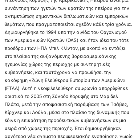
Η Σύνοδος Κορυφής της Αμερικανικής Ηπείρου είναι μια
συνάντηση των ηγετών των κρατών της ηπείρου για την
αντιμετώπιση σημαντικών διπλωματικών και εμπορικών
θεμάτων, που πραγματοποιείται σχεδόν κάθε τρία χρόνια.
Δημιουργήθηκε το 1994 υπό την αιγίδα του Οργανισμού
των Αμερικανικών Κρατών (ΟΑS) και ήταν ιδέα του τότε
προέδρου των ΗΠΑ Μπιλ Κλίντον, με σκοπό να εντάξει
στο πλαίσιο της αυξανόμενης βορειοαμερικάνικης
ηγεμονίας χώρες της περιοχής με συντηρητικές
κυβερνήσεις, και ταυτόχρονα να προωθήσει την
κακόφημη «Ζώνη Ελεύθερου Εμπορίου των Αμερικών»
(FTAA). Αυτή η νεοφιλελεύθερη συμφωνία απορρίφθηκε
οριστικά το 2005 στη Σύνοδο Κορυφής στο Μαρ δελ
Πλάτα, μετά την αποφασιστική παρέμβαση των Τσάβες,
Κίρχνερ και Λούλα, μέσα στο πλαίσιο της δυναμικής που
έδινε η επικράτηση προοδευτικών κυβερνήσεων σε μια
σειρά από χώρες της περιοχής. Έτσι δημιουργήθηκαν
αργότερα νέα σχήματα περιφερειακής ενοποίησης, χωρίς