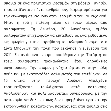
σπαθιά σε ένα πολιτιστικό φεστιβάλ στη βόρεια Τυνησία,
τραυματίζοντας πέντε ανθρώπους, διαμαρτυρόμενοι για
την «έλλειψη σεβασμού» στον ιερό μήνα του Ραμαζανιού.
Ήταν η τρίτη επίθεση μέσα σε τρεις μέρες, από
σαλαφιστές. Τη Δευτέρα, 20 Αυγούστου, ομάδα
σαλαφιστών επιχείρησαν να επιτεθούν σε ένα μεθυσμένο
ως τιμωρία για την παραβίαση του ισλαμικού νόμου στο
Σίντι Μπουζίντ, την πόλη που ξεκίνησε η εξέγερση του
2011. Σε αντίποινα, νεαροί επιτέθηκαν την Τετάρτη σε
τρεις σαλαφιστές προκαλώντας, έτσι, ολονύκτιες
συγκρούσεις. Την επόμενη νύχτα έφτασαν στην πόλη
πούλμαν με εκατοντάδες σαλαφιστές που επιτέθηκαν σε
15 σπίτια στην περιοχή Αουλέντ Μπελχέντι
τραυματίζοντας τουλάχιστον επτά κατοίκους.
Ακολούθησαν και πάλι ολονύκτιες συγκρούσεις, με την
αστυνομία να δηλώνει πως δεν παρεμβαίνει «για να μην
εκτραχυνθεί η κατάσταση», παρέχοντας έτσι ασυλία στις