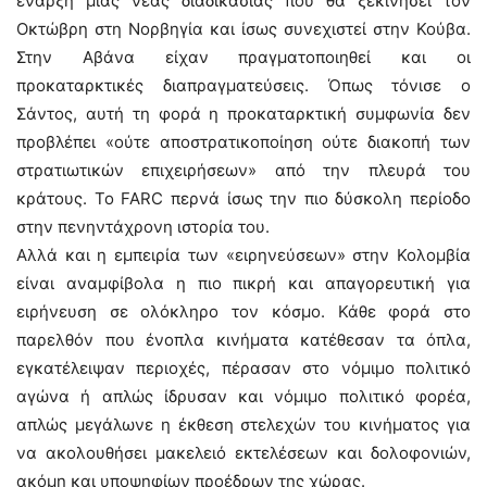
έναρξη μιας νέας διαδικασίας που θα ξεκινήσει τον
Οκτώβρη στη Νορβηγία και ίσως συνεχιστεί στην Κούβα.
Στην Αβάνα είχαν πραγματοποιηθεί και οι
προκαταρκτικές διαπραγματεύσεις. Όπως τόνισε ο
Σάντος, αυτή τη φορά η προκαταρκτική συμφωνία δεν
προβλέπει «ούτε αποστρατικοποίηση ούτε διακοπή των
στρατιωτικών επιχειρήσεων» από την πλευρά του
κράτους. Το FARC περνά ίσως την πιο δύσκολη περίοδο
στην πενηντάχρονη ιστορία του.
Αλλά και η εμπειρία των «ειρηνεύσεων» στην Κολομβία
είναι αναμφίβολα η πιο πικρή και απαγορευτική για
ειρήνευση σε ολόκληρο τον κόσμο. Κάθε φορά στο
παρελθόν που ένοπλα κινήματα κατέθεσαν τα όπλα,
εγκατέλειψαν περιοχές, πέρασαν στο νόμιμο πολιτικό
αγώνα ή απλώς ίδρυσαν και νόμιμο πολιτικό φορέα,
απλώς μεγάλωνε η έκθεση στελεχών του κινήματος για
να ακολουθήσει μακελειό εκτελέσεων και δολοφονιών,
ακόμη και υποψηφίων προέδρων της χώρας.