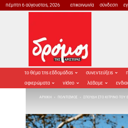
πέμπτη 6 αύγουστος, 2026
επικοινωνία
σύνδεση
ε
Δρόμος
της
Αριστεράς
το θέμα της εβδομάδας
συνεντεύξεις
π
αφιερώματα
video
λάβαμε
ενδι
ΑΡΧΙΚΉ
ΠΟΛΙΤΙΣΜΌΣ
ΣΠΟΥΔΉ ΣΤΟ ΚΊΤΡΙΝΟ ΤΟΥ 