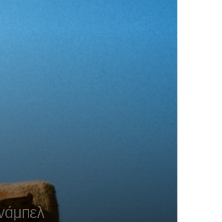
Σνάμπελ