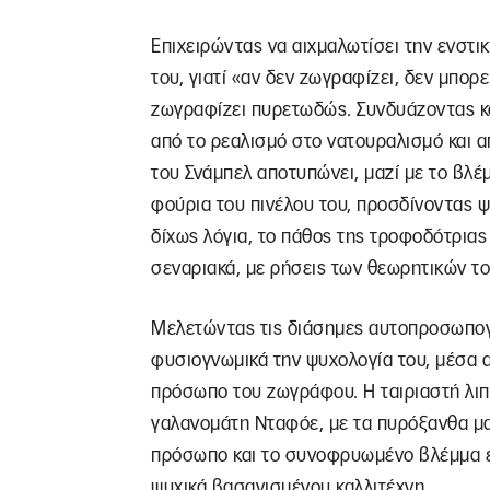
Επιχειρώντας να αιχμαλωτίσει την ενστι
του, γιατί «αν δεν ζωγραφίζει, δεν μπορε
ζωγραφίζει πυρετωδώς. Συνδυάζοντας κ
από το ρεαλισμό στο νατουραλισμό και α
του Σνάμπελ αποτυπώνει, μαζί με το βλέμ
φούρια του πινέλου του, προσδίνοντας ψ
δίχως λόγια, το πάθος της τροφοδότριας
σεναριακά, με ρήσεις των θεωρητικών τ
Μελετώντας τις διάσημες αυτοπροσωπογρ
φυσιογνωμικά την ψυχολογία του, μέσα 
πρόσωπο του ζωγράφου. Η ταιριαστή λι
γαλανομάτη Νταφόε, με τα πυρόξανθα μα
πρόσωπο και το συνοφρυωμένο βλέμμα ε
ψυχικά βασανισμένου καλλιτέχνη.