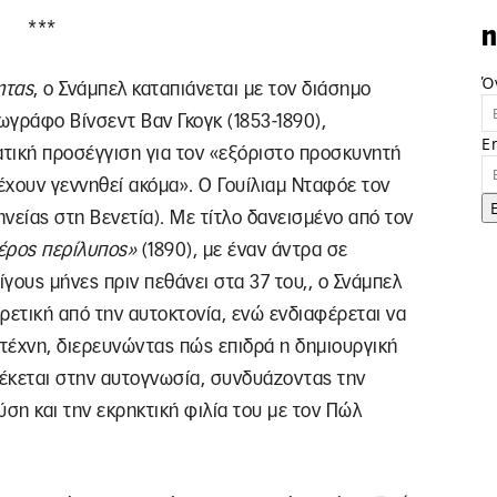
***
n
Ό
ητας
, ο Σνάμπελ καταπιάνεται με τον διάσημο
ωγράφο Βίνσεντ Βαν Γκογκ (1853-1890),
E
ατική προσέγγιση για τον «εξόριστο προσκυνητή
έχουν γεννηθεί ακόμα». Ο Γουίλιαμ Νταφόε τον
νείας στη Βενετία). Με τίτλο δανεισμένο από τον
γέρος περίλυπος»
(1890), με έναν άντρα σε
γους μήνες πριν πεθάνει στα 37 του,, ο Σνάμπελ
ρετική από την αυτοκτονία, ενώ ενδιαφέρεται να
ιτέχνη, διερευνώντας πώς επιδρά η δημιουργική
λέκεται στην αυτογνωσία, συνδυάζοντας την
η και την εκρηκτική φιλία του με τον Πώλ