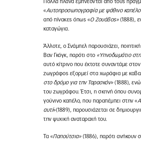
Πολλά πλάνα εμπνέονται από τους πραγμα
«
Αυτοπροσωπογραφία με ψάθινο καπέλο
από πίνακες όπως «
Ο Ζουάβος»
(1888), 
καταγώγια.
Άλλοτε, ο Σνάμπελ παρουσιάζει, ποιητική
Βαν Γκόγκ, παρότι στο
«Υπνοδωμάτιο στη
αυτό κίτρινο που έκτοτε συναντάμε στον 
ζωγράφος εξορμεί στα χωράφια με καβα
στο δρόμο για την Ταρασκόν»
(1888), ενώ
του ζωγράφου. Έτσι, η σκηνή όπου συνομ
γούνινο καπέλο, που παραπέμπει στην «
Α
αυτί
»(1889), παρουσιάζεται σε δημιουργι
την ψυχική αναταραχή του.
Τα «
Παπούτσια»
(1886), παρότι ανήκουν 