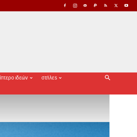
ίπτερο ιδεών
στήλες