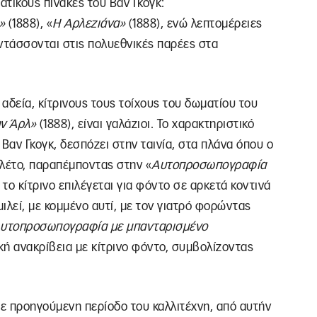
τικούς πίνακες του Βαν Γκόγκ:
»
(1888), «
Η Αρλεζιάνα»
(1888), ενώ λεπτομέρειες
εντάσσονται στις πολυεθνικές παρέες στα
 αδεία, κίτρινους τους τοίχους του δωματίου του
ν Άρλ»
(1888), είναι γαλάζιοι. Το χαρακτηριστικό
Βαν Γκογκ, δεσπόζει στην ταινία, στα πλάνα όπου ο
λέτο, παραπέμποντας στην «
Αυτοπροσωπογραφία
 το κίτρινο επιλέγεται για φόντο σε αρκετά κοντινά
ιλεί, με κομμένο αυτί, με τον γιατρό φορώντας
υτοπροσωπογραφία με μπανταρισμένο
κή ανακρίβεια με κίτρινο φόντο, συμβολίζοντας
σε προηγούμενη περίοδο του καλλιτέχνη, από αυτήν