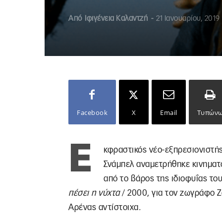
Από
Ιφιγένεια Καλαντζή
-
21 Ιανουαρίου, 2019
Facebook
X
Email
Τυπών
Ε
κφραστικός νέο-εξπρεσιονιστή
Σνάμπελ αναμετρήθηκε κινηματ
από το βάρος της ιδιοφυΐας του
πέσει η νύχτα
/ 2000, για τον ζωγράφο Ζ
Αρένας αντίστοιχα
.