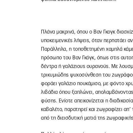
Πλάνα μακρινά, όπου ο Βαν Γκογκ διασχί
υποκειμενικές λήψεις, όταν περπατάει α
Παράλληλα, η τοποθετημένη χαμηλά κάμ
πρόσωπο του Βαν Γκόγκ, όπως στις αυτ
δέντρα ή γαλάζιους ουρανούς. Με λουσμ
τρικυμιώδης ψυχοσύνθεση του ζωγράφου
φοράει γαλάζιο πουκάμισο, με φόντο χρυ
λιβάδια όπου ξαπλώνει, απολαμβάνοντας
φύσης. Ενίοτε απεικονίζεται η διαδικασί
καβαλέτο, παρατηρεί και ζωγραφίζει απ’
από τη διεισδυτική ματιά της ζωγραφικής