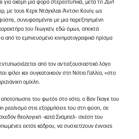
ι για ακόμη μια φορά στερεοτυπικά, μετά τη
Ζωή
ορ, με τους Κερκ Ντάγκλας-Άντονι Κουίν, ως
 φύσης, συνυφασμένης με μια παρεξηγημένη
 χαρακτήρα του Γκωγκέν, εδώ όμως, αποκτά
σα από το εμπνευσμένο κινηματογραφικό πρίσμα
 εντυπωσιάζεται από τον αντιεξουσιαστικό λόγο
ται φίλοι και συγκατοικούν στη Νότια Γαλλία, «στο
ριζιάνικη ομίχλη.
 αποτύπωσης του φωτός στο νότο, ο Βαν Γκογκ του
η ρεαλισμό στις εξορμήσεις του στη φύση, σε
σχεδόν θεολογική -κατά Σνάμπελ- σχέση του
υπωμένες εκτός κάδρου, να συσχετίζουν έννοιες