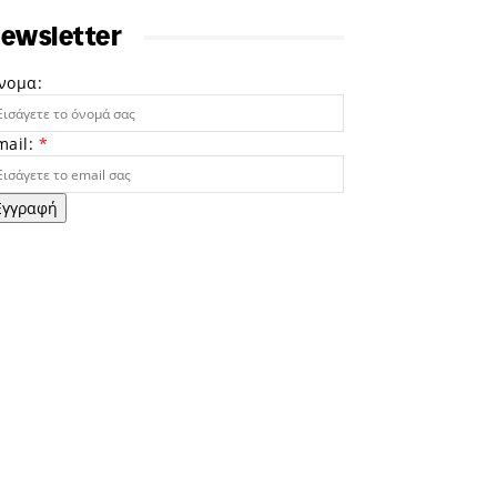
ewsletter
νομα:
mail:
*
Εγγραφή