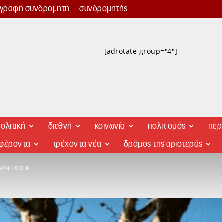
γγραφή συνδρομητή
συνδρομητής
[adrotate group="4"]
ολιτική
διεθνή
κοινωνία
πολιτισμός
περ
αφέροντα
τρέχοντα νέα
δρόμος της αριστεράς
ΒΑΝ ΓΚΟΓΚ