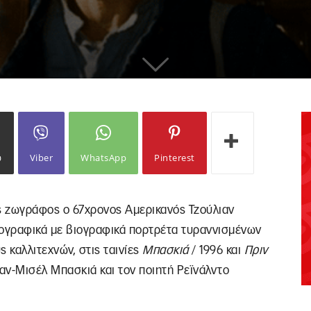
ω
Viber
WhatsApp
Pinterest
ς ζωγράφος ο 67χρονος Αμερικανός Τζούλιαν
ογραφικά με βιογραφικά πορτρέτα τυραννισμένων
ς καλλιτεχνών, στις ταινίες
Μπασκιά
/ 1996 και
Πριν
αν-Μισέλ Μπασκιά και τον ποιητή Ρεϊνάλντο