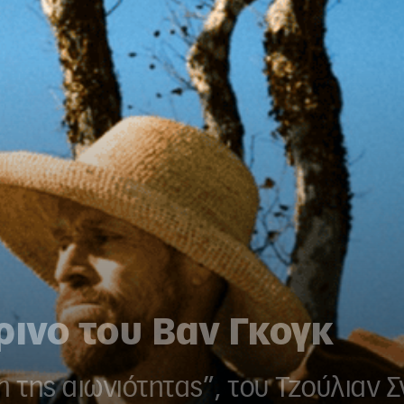
ρινο του Βαν Γκογκ
λη της αιωνιότητας”, του Τζούλιαν 