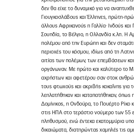
δεν θα είχε το δυναμικό για να αναπτυχθ
Γιουγκοσλάβους και Έλληνες, πρώτη-πρώτ
άλλους Αφρικανούς η Γαλλία∙ Ινδούς και 
Σουηδία, το Βέλγιο, η Ολλανδία κ.λπ. Η
πολέμου από την Ευρώπη και δεν σταμάτ
περιοχές του κόσμου, ιδίως από τη Λατιν
αιτίας των πολέμων, των επεμβάσεων και 
οργάνωναν. Με πρώτο και καλύτερο το Μ
αχρήστων και αφετέρου σαν στοκ ανθρώ
τους φτωχούς και ακριβής κοκαΐνης για τ
λεηλατήθηκαν και καταπατήθηκαν, όπως η
Δομίνικος, η Ονδούρα, το Πουέρτο Ρίκο 
στις ΗΠΑ στο τεράστιο νούμερο των 55 
πληθυσμού, ενώ έντεκα εκατομμύρια υπ
δικαιώματα, διατηρώντας χαμηλές τις αμοι