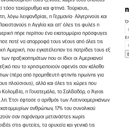
εί τόσο ταχύρρυθμα και φτηνά. Τούρκους,
n
η, λόγω λειψανδρίας, η Γερμανία∙ Αλγερινούς και
Ό
Πακιστανούς η Αγγλία και απ’ όλες τις φυλές η
 Αμερική πήρε περίπου ένα εκατομμύριο πρόσφυγες
E
ησε ποτέ να απορροφά τους νέους από όλες τις
ική Αμερική, που εγκατέλειπαν τις πατρίδες τους εξ
των πραξικοπημάτων που οι ίδιοι οι Αμερικανοί
εξικό που το χρησιμοποιούν αφενός σαν κάλαθο
πων (πέρα από προμηθευτή φτηνής ηρωίνης για
ους πλούσιους), αλλά και όλες τις χώρες που
 Κολομβία, η Γουατεμάλα, το Σαλβαδόρ, ο Άγιος
κ.λπ. Έτσι έφτασε ο αριθμός των Λατινοαμερικάνων
εκατομμυρίων ανθρώπων, 17% του συνολικού
οζούν σαν παράνομοι μετανάστες χωρίς
βές στις φυτείες, τα ορυχεία και γενικά τις