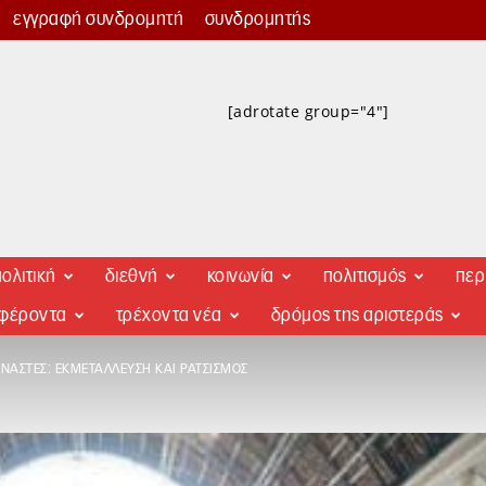
εγγραφή συνδρομητή
συνδρομητής
[adrotate group="4"]
ολιτική
διεθνή
κοινωνία
πολιτισμός
περ
αφέροντα
τρέχοντα νέα
δρόμος της αριστεράς
ΝΆΣΤΕΣ: ΕΚΜΕΤΆΛΛΕΥΣΗ ΚΑΙ ΡΑΤΣΙΣΜΌΣ