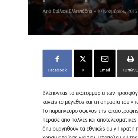
Από
Στέλιος Ελληνιάδης
-
10 Νοεμβρίου, 2015
Facebook
X
Email
Τυπών
Βλέποντας τα εκατομμύρια των προσφύγω
κανείς το μέγεθος και τη σημασία του «
Το παράπλευρο όφελος της καταστροφής
πέρασε από πολλές και αποτελεσματικές 
δημιουργηθούν τα εθνικώς αμιγή κράτη 
χρησιμοποίησε για την μεταπολεμική της