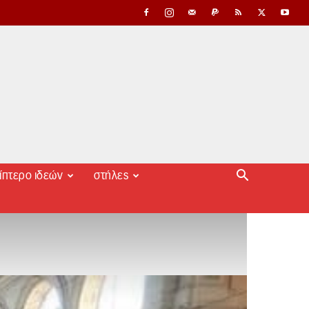
ίπτερο ιδεών
στήλες