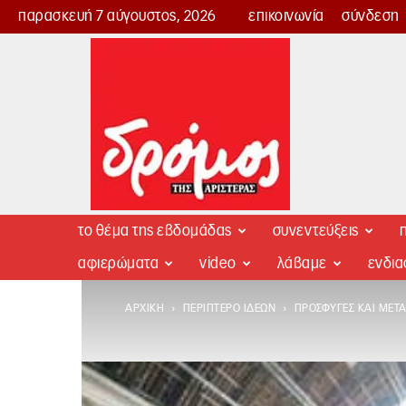
παρασκευή 7 αύγουστος, 2026
επικοινωνία
σύνδεση
Δρόμος
της
Αριστεράς
το θέμα της εβδομάδας
συνεντεύξεις
π
αφιερώματα
video
λάβαμε
ενδι
ΑΡΧΙΚΉ
ΠΕΡΊΠΤΕΡΟ ΙΔΕΏΝ
ΠΡΌΣΦΥΓΕΣ ΚΑΙ ΜΕΤΑ