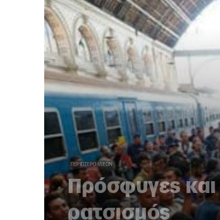
ΠΕΡΊΠΤΕΡΟ ΙΔΕΏΝ
Πρόσφυγες και 
ρατσισμός