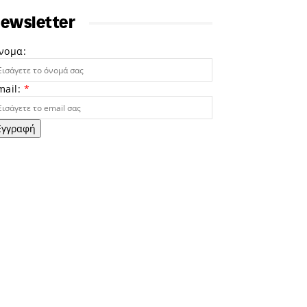
ewsletter
νομα:
mail:
*
Εγγραφή