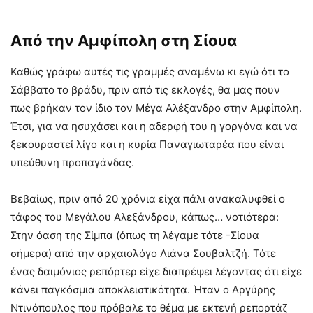
Από την Αμφίπολη στη Σίουα
Καθώς γράφω αυτές τις γραμμές αναμένω κι εγώ ότι το
Σάββατο το βράδυ, πριν από τις εκλογές, θα μας πουν
πως βρήκαν τον ίδιο τον Μέγα Αλέξανδρο στην Αμφίπολη.
Έτσι, για να ησυχάσει και η αδερφή του η γοργόνα και να
ξεκουραστεί λίγο και η κυρία Παναγιωταρέα που είναι
υπεύθυνη προπαγάνδας.
Βεβαίως, πριν από 20 χρόνια είχα πάλι ανακαλυφθεί ο
τάφος του Μεγάλου Αλεξάνδρου, κάπως… νοτιότερα:
Στην όαση της Σίμπα (όπως τη λέγαμε τότε -Σίουα
σήμερα) από την αρχαιολόγο Λιάνα Σουβαλτζή. Τότε
ένας δαιμόνιος ρεπόρτερ είχε διαπρέψει λέγοντας ότι είχε
κάνει παγκόσμια αποκλειστικότητα. Ήταν ο Αργύρης
Ντινόπουλος που πρόβαλε το θέμα με εκτενή ρεπορτάζ