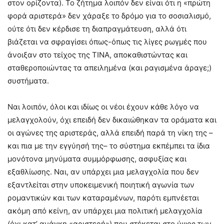
στον ορίζοντα). Το ζήτημα λοιπόν δεν είναι ότι η «πρώτη
φορά αριστερά» δεν χάραξε το δρόμο για το σοσιαλισμό,
ούτε ότι δεν κέρδισε τη διαπραγμάτευση, αλλά ότι
βιάζεται να σφραγίσει όπως-όπως τις λίγες ρωγμές που
άνοιξαν στο τείχος της ΤΙΝΑ, αποκαθιστώντας και
σταθεροποιώντας τα απειλημένα (και ραγισμένα άραγε;)
συστήματα.
Ναι λοιπόν, όλοι και ιδίως οι νέοι έχουν κάθε λόγο να
μελαγχολούν, όχι επειδή δεν δικαιώθηκαν τα οράματα και
οι αγώνες της αριστεράς, αλλά επειδή παρά τη νίκη της –
και πια με την εγγύησή της– το σύστημα εκπέμπει τα ίδια
μονότονα μηνύματα συμμόρφωσης, ασφυξίας και
εξαθλίωσης. Ναι, αν υπάρχει μια μελαγχολία που δεν
εξαντλείται στην υποκειμενική ποιητική αγωνία των
ρομαντικών και των καταραμένων, παρότι εμπνέεται
ακόμη από κείνη, αν υπάρχει μια πολιτική μελαγχολία
(όχι κατ’ ανάγκη «αριστερή») που στέκεται στο ύψος των