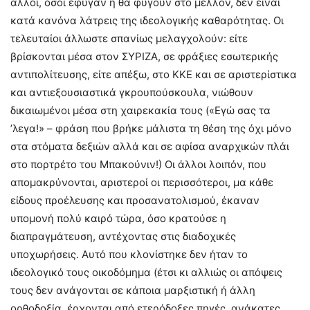
άλλοι, όσοι έφυγαν ή θα φύγουν στο μέλλον, δεν είναι
κατά κανόνα λάτρεις της ιδεολογικής καθαρότητας. Οι
τελευταίοι άλλωστε σπανίως μελαγχολούν: είτε
βρίσκονται μέσα στον ΣΥΡΙΖΑ, σε φράξιες εσωτερικής
αντιπολίτευσης, είτε απέξω, στο ΚΚΕ και σε αριστερίστικα
και αντιεξουσιαστικά γκρουπούσκουλα, νιώθουν
δικαιωμένοι μέσα στη χαιρεκακία τους («Εγώ σας τα
’λεγα!» – φράση που βρήκε μάλιστα τη θέση της όχι μόνο
στα στόματα δεξιών αλλά και σε αφίσα αναρχικών πλάι
στο πορτρέτο του Μπακούνιν!) Οι άλλοι λοιπόν, που
απομακρύνονται, αριστεροί οι περισσότεροι, μα κάθε
είδους προέλευσης και προσανατολισμού, έκαναν
υπομονή πολύ καιρό τώρα, όσο κρατούσε η
διαπραγμάτευση, αντέχοντας στις διαδοχικές
υποχωρήσεις. Αυτό που κλονίστηκε δεν ήταν το
ιδεολογικό τους οικοδόμημα (έτσι κι αλλιώς οι απόψεις
τους δεν ανάγονται σε κάποια μαρξιστική ή άλλη
ορθοδοξία, έρχονται από ετερόδοξες πηγές, ανάκατες