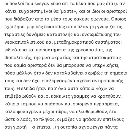
οι πολλοί που έλεγαν «δύο απ’ τα δέκα που μας έταξε αν
κάνει, ευχαριστημένοι θα ’μαστε», και οι ίδιοι οι αριστεροί
που διάβαζαν από τα μέσα τους κακούς οιωνούς. Όποιος
έχει ζήσει μερικές δεκαετίες στον πλανήτη γνωρίζει τις
τεράστιες δυνάμεις καταστολής και ενσωμάτωσης του
νεοκαπιταλιστικού και μεταδημοκρατικού συστήματος:
ειδικότερα τα υποσυστήματα της χρεοκρατίας, της
βιοπολιτικής, της μιντιοκρατίας και της στρατοκρατίας
που καμία αριστερά δεν θα μπορούσε να υπερνικήσει,
πόσο μάλλον όταν δεν καταλαβαίνει ακριβώς τη σημασία
τους και δεν έχει επεξεργασμένα σχέδια αντιμετώπισής
τους. Η ελπίδα ήταν παρ’ όλα αυτά κάποια «όχι» να
επιβεβαιωθούν και οι κόκκινες γραμμές να κρατηθούν,
κάποια ταμπού να σπάσουν και ορισμένα περάσματα,
καλά φυλαγμένα μέχρι τώρα, να ελευθερωθούν, έτσι
ώστε ο λαός, το πλήθος, οι μάζες να φτάσουν επιτέλους
στη γιορτή – κι έπειτα… (η ουτοπία αχνοφέγγει πάντα