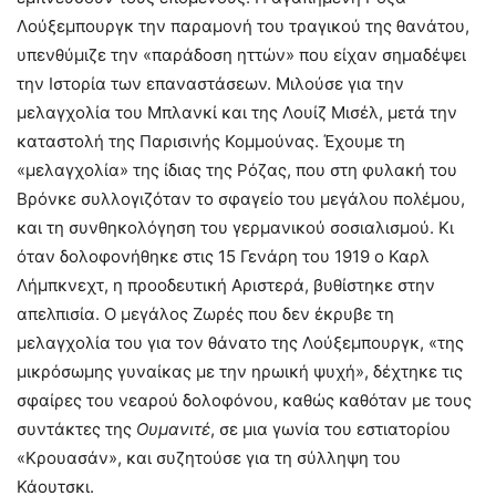
Λούξεμπουργκ την παραμονή του τραγικού της θανάτου,
υπενθύμιζε την «παράδοση ηττών» που είχαν σημαδέψει
την Ιστορία των επαναστάσεων. Μιλούσε για την
μελαγχολία του Μπλανκί και της Λουίζ Μισέλ, μετά την
καταστολή της Παρισινής Κομμούνας. Έχουμε τη
«μελαγχολία» της ίδιας της Ρόζας, που στη φυλακή του
Βρόνκε συλλογιζόταν το σφαγείο του μεγάλου πολέμου,
και τη συνθηκολόγηση του γερμανικού σοσιαλισμού. Κι
όταν δολοφονήθηκε στις 15 Γενάρη του 1919 ο Καρλ
Λήμπκνεχτ, η προοδευτική Αριστερά, βυθίστηκε στην
απελπισία. Ο μεγάλος Ζωρές που δεν έκρυβε τη
μελαγχολία του για τον θάνατο της Λούξεμπουργκ, «της
μικρόσωμης γυναίκας με την ηρωική ψυχή», δέχτηκε τις
σφαίρες του νεαρού δολοφόνου, καθώς καθόταν με τους
συντάκτες της
Ουμανιτέ
, σε μια γωνία του εστιατορίου
«Κρουασάν», και συζητούσε για τη σύλληψη του
Κάουτσκι.