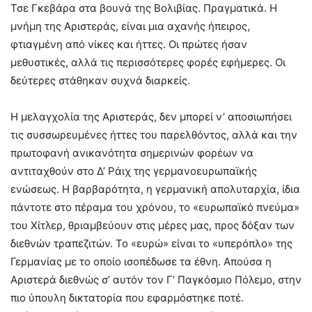
Τσε Γκεβάρα στα βουνά της Βολιβίας. Πραγματικά. Η
μνήμη της Αριστεράς, είναι μια αχανής ήπειρος,
φτιαγμένη από νίκες και ήττες. Οι πρώτες ήσαν
μεθυστικές, αλλά τις περισσότερες φορές εφήμερες. Οι
δεύτερες στάθηκαν συχνά διαρκείς.
Η μελαγχολία της Αριστεράς, δεν μπορεί ν’ αποσιωπήσει
τις συσσωρευμένες ήττες του παρελθόντος, αλλά και την
πρωτοφανή ανικανότητα σημερινών φορέων να
αντιταχθούν στο Δ’ Ράιχ της γερμανοευρωπαϊκής
ενώσεως. Η βαρβαρότητα, η γερμανική απολυταρχία, ίδια
πάντοτε στο πέραμα του χρόνου, το «ευρωπαϊκό πνεύμα»
του Χίτλερ, θριαμβεύουν στις μέρες μας, προς δόξαν των
διεθνών τραπεζιτών. Το «ευρώ» είναι το «υπερόπλο» της
Γερμανίας με το οποίο ισοπέδωσε τα έθνη. Απούσα η
Αριστερά διεθνώς σ’ αυτόν τον Γ’ Παγκόσμιο Πόλεμο, στην
πιο ύπουλη δικτατορία που εφαρμόστηκε ποτέ.