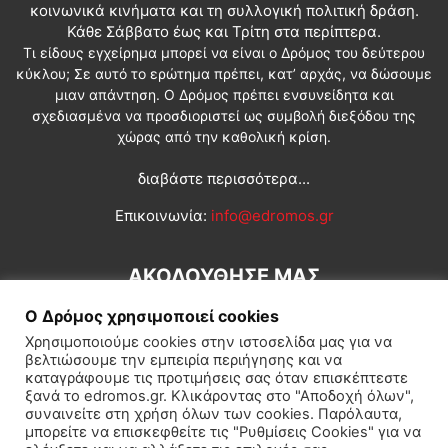
κοινωνικά κινήματα και τη συλλογική πολιτική δράση.
Κάθε Σάββατο έως και Τρίτη στα περίπτερα.
Τι είδους εγχείρημα μπορεί να είναι ο Δρόμος του δεύτερου
κύκλου; Σε αυτό το ερώτημα πρέπει, κατ’ αρχάς, να δώσουμε
μιαν απάντηση. Ο Δρόμος πρέπει ενσυνείδητα και
σχεδιασμένα να προσδιοριστεί ως συμβολή διεξόδου της
χώρας από την καθολική κρίση.
διαβάστε περισσότερα...
Επικοινωνία:
info@edromos.gr
ΑΚΟΛΟΥΘΗΣΕ ΜΑΣ
Ο Δρόμος χρησιμοποιεί cookies
Χρησιμοποιούμε cookies στην ιστοσελίδα μας για να
βελτιώσουμε την εμπειρία περιήγησης και να
καταγράφουμε τις προτιμήσεις σας όταν επισκέπτεστε
ξανά το edromos.gr. Κλικάροντας στο "Αποδοχή όλων",
συναινείτε στη χρήση όλων των cookies. Παρόλαυτα,
Εγγραφή συνδρομητή
Πολιτική
Διεθνή
Κοινωνία
μπορείτε να επισκεφθείτε τις "Ρυθμίσεις Cookies" για να