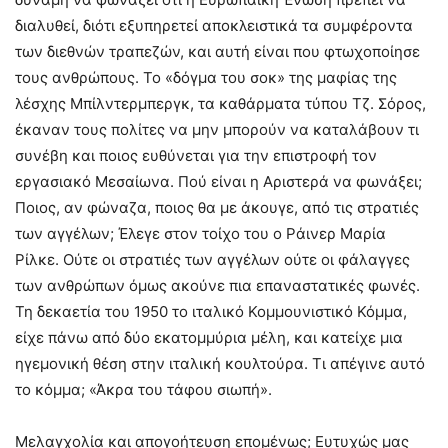
διαλυθεί, διότι εξυπηρετεί αποκλειστικά τα συμφέροντα
των διεθνών τραπεζών, και αυτή είναι που φτωχοποίησε
τους ανθρώπους. Το «δόγμα του σοκ» της μαφίας της
λέσχης Μπίλντερμπεργκ, τα καθάρματα τύπου Τζ. Σόρος,
έκαναν τους πολίτες να μην μπορούν να καταλάβουν τι
συνέβη και ποιος ευθύνεται για την επιστροφή τον
εργασιακό Μεσαίωνα. Πού είναι η Αριστερά να φωνάξει;
Ποιος, αν φώναζα, ποιος θα με άκουγε, από τις στρατιές
των αγγέλων; Έλεγε στον τοίχο του ο Ράινερ Μαρία
Ρίλκε. Ούτε οι στρατιές των αγγέλων ούτε οι φάλαγγες
των ανθρώπων όμως ακούνε πια επαναστατικές φωνές.
Τη δεκαετία του 1950 το ιταλικό Κομμουνιστικό Κόμμα,
είχε πάνω από δύο εκατομμύρια μέλη, και κατείχε μια
ηγεμονική θέση στην ιταλική κουλτούρα. Τι απέγινε αυτό
το κόμμα; «Άκρα του τάφου σιωπή».
Μελαγχολία και απογοήτευση επομένως; Ευτυχώς μας