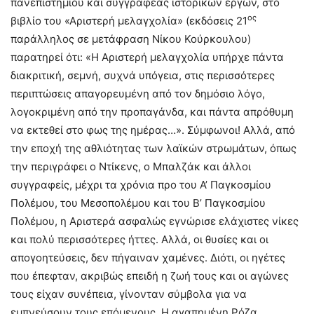
πανεπιστημίου και συγγραφέας ιστορικών έργων, στο
ος
βιβλίο του «Αριστερή μελαγχολία» (εκδόσεις 21
παράλληλος σε μετάφραση Νίκου Κούρκουλου)
παρατηρεί ότι: «Η Αριστερή μελαγχολία υπήρχε πάντα
διακριτική, σεμνή, συχνά υπόγεια, στις περισσότερες
περιπτώσεις απαγορευμένη από τον δημόσιο λόγο,
λογοκριμένη από την προπαγάνδα, και πάντα απρόθυμη
να εκτεθεί στο φως της ημέρας…». Σύμφωνοι! Αλλά, από
την εποχή της αθλιότητας των λαϊκών στρωμάτων, όπως
την περιγράφει ο Ντίκενς, ο Μπαλζάκ και άλλοι
συγγραφείς, μέχρι τα χρόνια προ του Α’ Παγκοσμίου
Πολέμου, του Μεσοπολέμου και του Β’ Παγκοσμίου
Πολέμου, η Αριστερά ασφαλώς εγνώρισε ελάχιστες νίκες
και πολύ περισσότερες ήττες. Αλλά, οι θυσίες και οι
απογοητεύσεις, δεν πήγαιναν χαμένες. Διότι, οι ηγέτες
που έπεφταν, ακριβώς επειδή η ζωή τους και οι αγώνες
τους είχαν συνέπεια, γίνονταν σύμβολα για να
εμπνεύσουν τους επόμενους. Η αγαπημένη Ρόζα