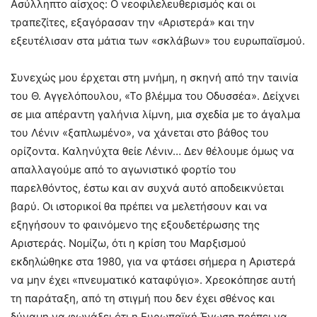
Ασύλληπτο αίσχος: Ο νεοφιλελευθερισμός και οι
τραπεζίτες, εξαγόρασαν την «Αριστερά» και την
εξευτέλισαν στα μάτια των «σκλάβων» του ευρωπαϊσμού.
Συνεχώς μου έρχεται στη μνήμη, η σκηνή από την ταινία
του Θ. Αγγελόπουλου, «Το βλέμμα του Οδυσσέα». Δείχνει
σε μια απέραντη γαλήνια λίμνη, μια σχεδία με το άγαλμα
του Λένιν «ξαπλωμένο», να χάνεται στο βάθος του
ορίζοντα. Καληνύχτα θείε Λένιν… Δεν θέλουμε όμως να
απαλλαγούμε από το αγωνιστικό φορτίο του
παρελθόντος, έστω και αν συχνά αυτό αποδεικνύεται
βαρύ. Οι ιστορικοί θα πρέπει να μελετήσουν και να
εξηγήσουν το φαινόμενο της εξουδετέρωσης της
Αριστεράς. Νομίζω, ότι η κρίση του Μαρξισμού
εκδηλώθηκε στα 1980, για να φτάσει σήμερα η Αριστερά
να μην έχει «πνευματικό καταφύγιο». Χρεοκόπησε αυτή
τη παράταξη, από τη στιγμή που δεν έχει σθένος και
δύναμη να φωνάξει ότι η Ευρωπαϊκή Ένωση πρέπει να