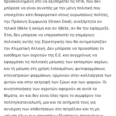
προσκολλημένη στο να εξυπηρετεί τις ΗΠΑ, που δεν
μπόρεσε να είναι συνεπής με την μόνη πολιτική που
υποσχόταν κάτι διαφορετικό στους ευρωπαίους πολίτες,
την Πράσινη Συμφωνία (Green Deal), ανεξάρτητα αν
τελικά ήθελε ή ακόμη και αν ήθελε, αν θα την εφάρμοζε.
Έτσι, δεν μπόρεσε να υπερασπιστεί τις επιμέρους
πολιτικές αυτής της Στρατηγικής που θα αντιμετώπιζαν
την Κλιματική Αλλαγή. Δεν μπόρεσε να προασπίσει το
εισόδημα των αγροτών της Ε.Ε. και συγχρόνως να
εφαρμόσει τις πολιτικές μείωσης των εκπομπών αερίων,
και τη μείωση στη χρήση λιπασμάτων, φυτοφαρμάκων,
κτηνιατρικών φαρμάκων, ορμονών στην καλλιέργεια των
φυτών και στην εκτροφή των ζώων και των ψαριών. Οι
κινητοποιήσεις των αγροτών αφορούν σε αυτά τα
θέματα, αν και δεν είναι όλες προς το συμφέρον του
πολίτη/καταναλωτή, μια και τα αιτήματά τους για
συνέχιση των επιδοτήσεων στο πετρέλαιο και τη μη
μείωση όλων των παραπάνω βλαπτικών παραγόντων