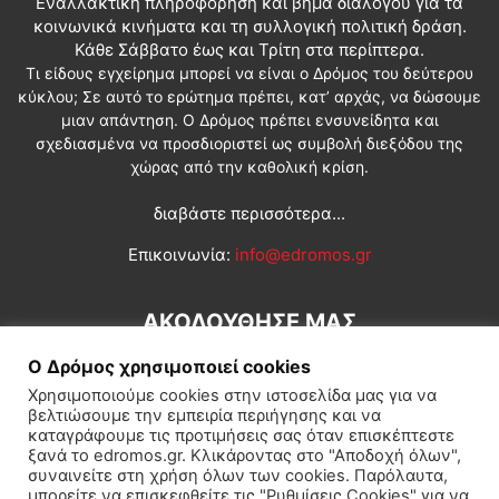
Εναλλακτική πληροφόρηση και βήμα διαλόγου για τα
κοινωνικά κινήματα και τη συλλογική πολιτική δράση.
Κάθε Σάββατο έως και Τρίτη στα περίπτερα.
Τι είδους εγχείρημα μπορεί να είναι ο Δρόμος του δεύτερου
κύκλου; Σε αυτό το ερώτημα πρέπει, κατ’ αρχάς, να δώσουμε
μιαν απάντηση. Ο Δρόμος πρέπει ενσυνείδητα και
σχεδιασμένα να προσδιοριστεί ως συμβολή διεξόδου της
χώρας από την καθολική κρίση.
διαβάστε περισσότερα...
Επικοινωνία:
info@edromos.gr
ΑΚΟΛΟΥΘΗΣΕ ΜΑΣ
Ο Δρόμος χρησιμοποιεί cookies
Χρησιμοποιούμε cookies στην ιστοσελίδα μας για να
βελτιώσουμε την εμπειρία περιήγησης και να
καταγράφουμε τις προτιμήσεις σας όταν επισκέπτεστε
ξανά το edromos.gr. Κλικάροντας στο "Αποδοχή όλων",
συναινείτε στη χρήση όλων των cookies. Παρόλαυτα,
Εγγραφή συνδρομητή
Πολιτική
Διεθνή
Κοινωνία
μπορείτε να επισκεφθείτε τις "Ρυθμίσεις Cookies" για να