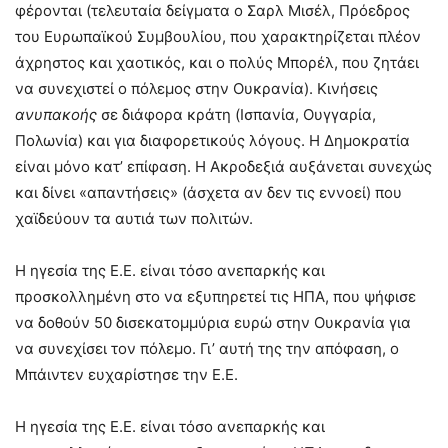
φέρονται (τελευταία δείγματα ο Σαρλ Μισέλ, Πρόεδρος
του Ευρωπαϊκού Συμβουλίου, που χαρακτηρίζεται πλέον
άχρηστος και χαοτικός, και ο πολύς Μπορέλ, που ζητάει
να συνεχιστεί ο πόλεμος στην Ουκρανία). Κινήσεις
ανυπακοής
σε διάφορα κράτη (Ισπανία, Ουγγαρία,
Πολωνία) και για διαφορετικούς λόγους. Η Δημοκρατία
είναι μόνο κατ’ επίφαση. Η Ακροδεξιά αυξάνεται συνεχώς
και δίνει «απαντήσεις» (άσχετα αν δεν τις εννοεί) που
χαϊδεύουν τα αυτιά των πολιτών.
Η ηγεσία της Ε.Ε. είναι τόσο ανεπαρκής και
προσκολλημένη στο να εξυπηρετεί τις ΗΠΑ, που ψήφισε
να δοθούν 50 δισεκατομμύρια ευρώ στην Ουκρανία για
να συνεχίσει τον πόλεμο. Γι’ αυτή της την απόφαση, ο
Μπάιντεν ευχαρίστησε την Ε.Ε.
Η ηγεσία της Ε.Ε. είναι τόσο ανεπαρκής και