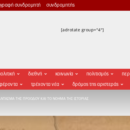
γγραφή συνδρομητή
συνδρομητής
[adrotate group="4"]
ολιτική
διεθνή
κοινωνία
πολιτισμός
περ
αφέροντα
τρέχοντα νέα
δρόμος της αριστεράς
ΆΝΤΑΣΜΑ ΤΗΣ ΠΡΟΌΔΟΥ ΚΑΙ ΤΟ ΝΌΗΜΑ ΤΗΣ ΙΣΤΟΡΊΑΣ