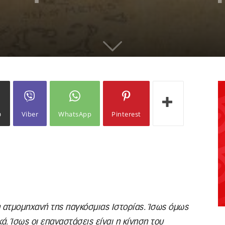
ω
Viber
WhatsApp
Pinterest
 η ατμομηχανή της παγκόσμιας
I
στορίας. Ίσως όμως
ά. Ίσως οι επαναστάσεις είναι η κίνηση του