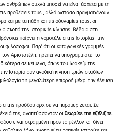
ων ανθρώπων συχνά μπορεί να είναι άσχετα με τη
στις προθέσεις τους , αλλά ωστόσο πραγματώνουν
α και με τα πάθη και τις αδυναμίες τους, οι
ιο σκοπό της ιστορικής κίνησης. Βέβαια στη
όνοιας παίρνει η νομοτέλεια της Ιστορίας, την
οι φιλόσοφοι. Παρ’ ότι οι καταγωγικές γραμμές
 τον Αριστοτέλη, πρέπει να υπογραμμιστεί το
ιδικότερα σε κείμενα, όπως του Ιωακείμ της
 την Iστορία σαν ανοδική κίνηση τριών σταδίων
ιλολογία τη μεγαλύτερη επιρροή μέχρι την έλευση
ία της προόδου άρχισε να παραμερίζεται. Σε
νέχειά της, αναπτύσσονταν οι
θεωρίες της εξέλιξης
.
όδου είναι στραμμένη προς το μέλλον και δίνει
ν καθολικό λόγο, ενοποιεί τις τοπικές ιστορίες και