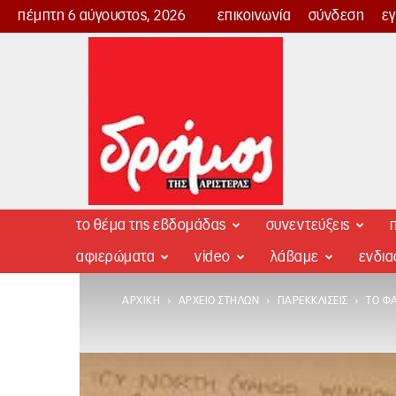
πέμπτη 6 αύγουστος, 2026
επικοινωνία
σύνδεση
ε
Δρόμος
της
Αριστεράς
το θέμα της εβδομάδας
συνεντεύξεις
π
αφιερώματα
video
λάβαμε
ενδι
ΑΡΧΙΚΉ
ΑΡΧΕΊΟ ΣΤΗΛΏΝ
ΠΑΡΕΚΚΛΊΣΕΙΣ
ΤΟ Φ