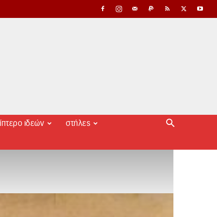
ίπτερο ιδεών
στήλες