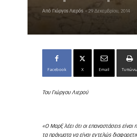
Από
Γιώργος Λιερός
-
29 Δεκεμβρίου, 2014
Facebook
X
Email
Τυπών
Του Γιώργου Λιερού
«Ο Μαρξ λέει ότι οι επαναστάσεις είναι
τα πράγματα να είναι εντελώς διαφορετικ