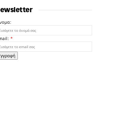
ewsletter
νομα:
mail:
*
Εγγραφή