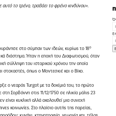
 αυτό το τρένο, τραβάει το φρένο κινδύνου».
n
Ό
E
ο
υράνησε στο σύμπαν των ιδεών, κυρίως το 18
ικά διάστημα. Ήταν η εποχή του Διαφωτισμού, όταν
ική σύλληψη του ιστορικού χρόνου την οποία
 στοχαστές, όπως ο Μοντεσκιέ και ο Βίκο.
ξε ο νεαρός Turgot με τα δοκίμιά του, το πρώτο
στη Σορβόννη στις 11/12/1750 σε ηλικία μόλις 23
δεν είναι κυκλική αλλά ακολουθεί μια συνεχή
ινες κοινωνίες. Στo πλαίσιo αυτής της πορείας,
προόδου: κυνήγι, κτηνοτροφία, γεωργία και, τέλος,