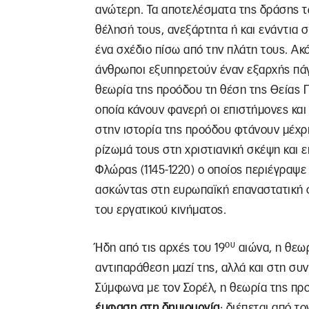
ανώτερη. Τα αποτελέσματα της δράσης τ
θέλησή τους, ανεξάρτητα ή και ενάντια 
ένα σχέδιο πίσω από την πλάτη τους. Ακόμ
άνθρωποι εξυπηρετούν έναν εξαρχής πάγ
θεωρία της προόδου τη θέση της Θείας Πρ
οποία κάνουν φανερή οι επιστήμονες και 
στην ιστορία της προόδου φτάνουν μέχρι
ρίζωμά τους στη χριστιανική σκέψη και ε
Φλώρας (1145-1220) o οποίος περιέγραψε
ασκώντας στη ευρωπαϊκή επαναστατική φ
του εργατικού κινήματος.
ου
Ήδη από τις αρχές του 19
αιώνα, η θεωρ
αντιπαράθεση μαζί της, αλλά και στη συ
Σύμφωνα με τον Σορέλ, η θεωρία της προ
έμφαση στη δημιουργία
∙ διέπεται από το