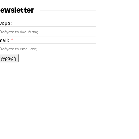
ewsletter
νομα:
mail:
*
Εγγραφή