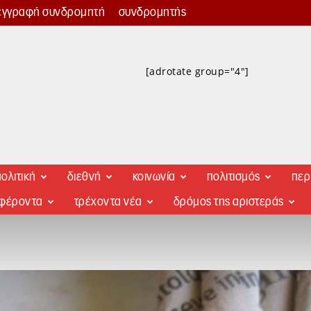
εγγραφή συνδρομητή
συνδρομητής
[adrotate group="4"]
ολιτική
διεθνή
κοινωνία
πολιτισμός
περ
αφέροντα
τρέχοντα νέα
δρόμος της αριστεράς