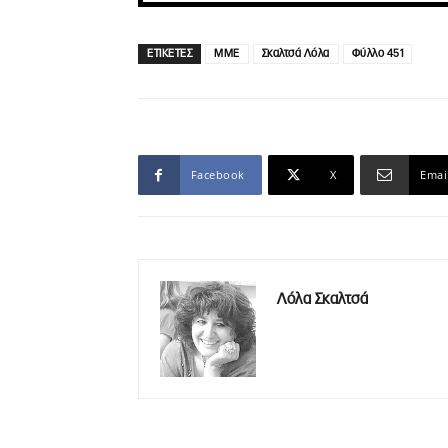
ΕΤΙΚΕΤΕΣ
ΜΜΕ
Σκαλτσά Λόλα
Φύλλο 451
Facebook
X
Emai
Λόλα Σκαλτσά