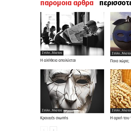
παρομοια αρθρα
περισσοτ
Στήλη...άλατος
Στήλη...άλατο
Η αλήθεια απολύεται
Ποια χώρα;
Στήλη...άλατος
Στήλη...άλατο
Κραυγές σιωπής
Η αρχή του 