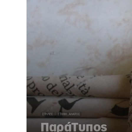
ΣΤΉΛΕΣ
ΣΤΉΛΗ...ΆΛΑΤΟΣ
ΠαράΤυπος