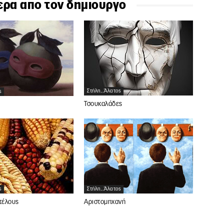
ερα απο τον δημιουργο
Στήλη...άλατος
ς
Τσουκαλάδες
ς
Στήλη...άλατος
τέλους
Αριστομηχανή