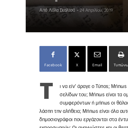
Από
Λόλα Σκαλτσά
-
24 Απριλίου, 2019
Facebook
X
Email
Τυπών
Τ
ι να είν’ άραγε ο Τύπος; Μήπως 
σελίδων του; Μήπως είναι τα ο
συμφερόντων ή μήπως οι θάλασ
λάσπη την αλήθεια; Μήπως είναι όλα αυτά
δημοσιογράφοι που εργάζονται στα έντυπ
εκπροσωπούν; Οι αναγνώστες και οι θε