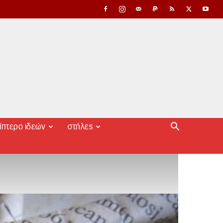
ίπτερο ιδεών
στήλες