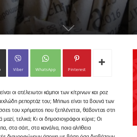
ω
Viber
WhatsApp
Pinterest
είναι οι ατέλειωτοι κάμποι των κίτρινων και ροζ
μιχλώδη ρεπορτάζ του; Μήπως είναι τα βουνά των
σες του χρήματος που ξεπλένεται, θάβοντας στη
 μαζί, τελικά; Κι οι δημοσιογράφοι κύριε; Οι
α, στα σάιτ, στα κανάλια, ποια αλήθεια
ατές διαμορφώνουν άποψη με βάση όσα διαβάζουν