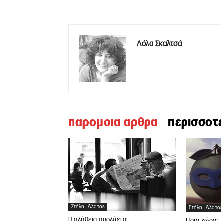
Λόλα Σκαλτσά
παρομοια αρθρα
περισσοτ
Στήλη...άλατος
Στήλη...άλατο
Η αλήθεια απολύεται
Ποια χώρα;