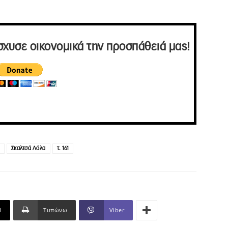
σχυσε οικονομικά την προσπάθειά μας!
Σκαλτσά Λόλα
τ. 161
l
Τυπώνω
Viber