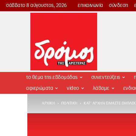
σάββατο 8 αύγουστος, 2026
επικοινωνία
σύνδεση
Δρόμος
της
Αριστεράς
το θέμα της εβδομάδας
συνεντεύξεις
π
αφιερώματα
video
λάβαμε
ενδι
ΑΡΧΙΚΉ
ΠΟΛΙΤΙΚΉ
ΚΑΤ’ ΑΡΧΉΝ ΕΊΜΑΣΤΕ ΕΜΠΛ