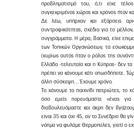
προβληματισμό του, ό,τι είχε τέλ
συγκεκριμένος χώρος και χρόνος ήταν κα
Δε λέω, υπήρχαν και εξάρσεις αρισ
συντροφικότητας, σχέδια για το μέλλον
συγγράμματα. Η μέρα, βασικά, είχε επιμ
των Τοπικών Οργανώσεων, τα εσωκομμα
(κυρίως αυτός ήταν ο ρόλος της συνάν
Ελλάδα -τελευταία και η Κύπρος- δεν τα
πρέπει να κάνουμε κάτι οπωσδήποτε. Τώρ
άλλη σύσκεψη… Έχουμε χρόνο.
Το χάνουμε το παιχνίδι πατριώτες, το χά
όσο εμείς πορευόμαστε «ένας για
διαβουλευόμαστε και άκρη δεν βγάζου
είναι 35 και όχι 45, αν το Συνέδριο θα γί
νόημα να φυλάμε Θερμοπύλες, γιατί ο ε