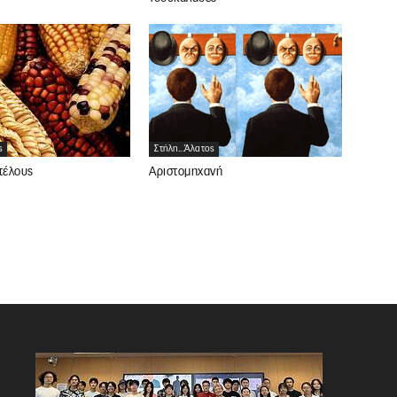
ς
Στήλη...άλατος
τέλους
Αριστομηχανή