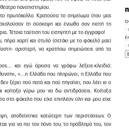
ιθέατρο πανεπιστημίου.
n
το πρωτόκολλο. Κρατούσα το σημείωμα (που μας
Ό
σχολούσαν τη σύσκεψη και ένιωθα σαν πιστή τη
α. Τέτοια ταύτιση του εισηγητή με το έγγραφο!
E
, πήρα χαρτί και στυλό (σετάκι με το φάκελό μας)
ίαστη- αριστερή, να κρατήσω σημειώσεις από τα
ρος… και εγώ άρχισα να γράφω λέξεις-κλειδιά:
άθυνση», «…η Ελλάδα που πληρώνει, η Ελλάδα που
δεν ξέρει πού πατά και πού πηγαίνει, που λέει κι ο
ι κοίταξα γύρω μου να δω αντιδράσεις. Κοίταξα
σα στο φάκελο που είχε επιπλέον ύλη και μου είχε
εψη, αποδείχτηκε κατώτερη των περιστάσεων. Ο
ας για να πει τον πόνο του, το πρόβλημά του, τον