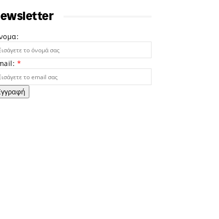
ewsletter
νομα:
mail:
*
Εγγραφή