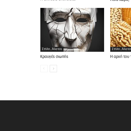
Στήλη...άλατος
Στήλη...άλατο
Κραυγές σιωπής
Η αρχή του 