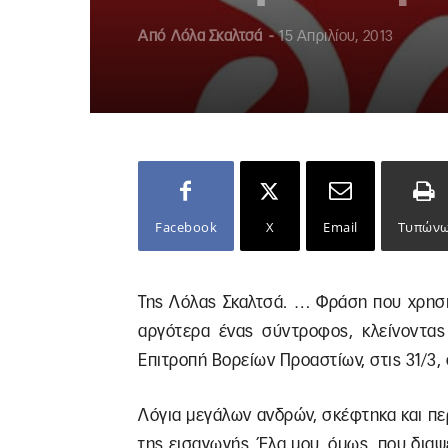
Από
Λόλα Σκαλτσά
-
15 Απριλίου, 2013
Facebook
X
Email
Τυπών
Της Λόλας Σκαλτσά. … Φράση που χρησι
αργότερα ένας σύντροφος, κλείνοντας 
Επιτροπή Βορείων Προαστίων, στις 31/3,
Λόγια μεγάλων ανδρών, σκέφτηκα και πε
της εισαγωγής. Έλα μου, όμως, που διαψ