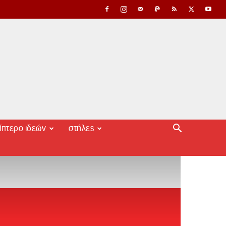
ίπτερο ιδεών
στήλες