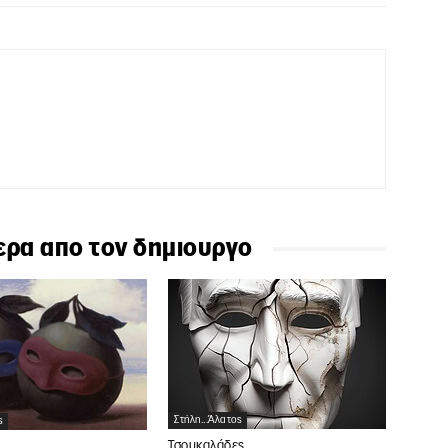
ερα απο τον δημιουργο
Στήλη...άλατος
ς
Τσουκαλάδες