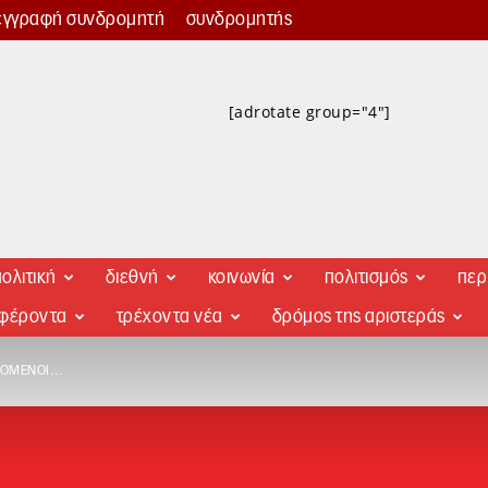
εγγραφή συνδρομητή
συνδρομητής
[adrotate group="4"]
ολιτική
διεθνή
κοινωνία
πολιτισμός
περ
αφέροντα
τρέχοντα νέα
δρόμος της αριστεράς
ΕΚΌΜΕΝΟΙ…