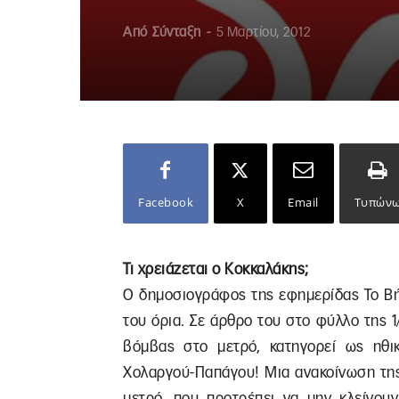
Από
Σύνταξη
-
5 Μαρτίου, 2012
Facebook
X
Email
Τυπών
Τι χρειάζεται ο Κοκκαλάκης;
Ο δημοσιογράφος της εφημερίδας Το Βή
του όρια. Σε άρθρο του στο φύλλο της 
βόμβας στο μετρό, κατηγορεί ως ηθι
Χολαργού-Παπάγου! Μια ανακοίνωση της
μετρό, που προτρέπει να μην κλείνουν