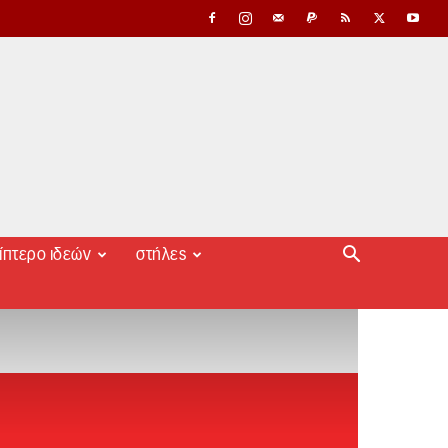
ίπτερο ιδεών
στήλες