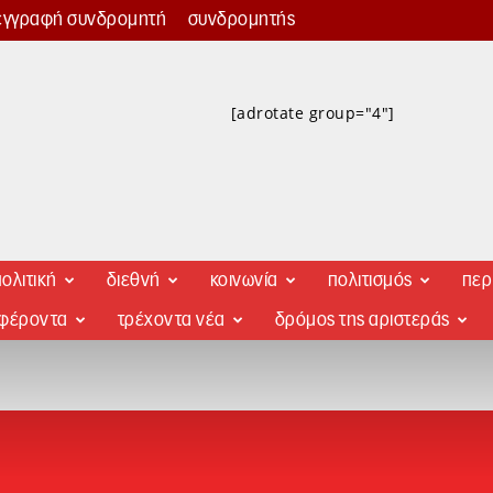
εγγραφή συνδρομητή
συνδρομητής
[adrotate group="4"]
ολιτική
διεθνή
κοινωνία
πολιτισμός
περ
αφέροντα
τρέχοντα νέα
δρόμος της αριστεράς