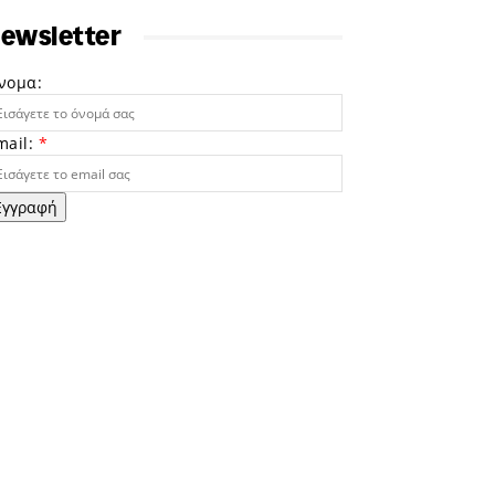
ewsletter
νομα:
mail:
*
Εγγραφή