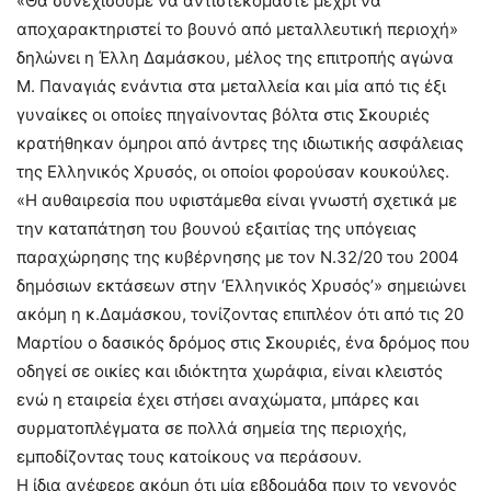
«Θα συνεχίσουμε να αντιστεκόμαστε μέχρι να
αποχαρακτηριστεί το βουνό από μεταλλευτική περιοχή»
δηλώνει η Έλλη Δαμάσκου, μέλος της επιτροπής αγώνα
Μ. Παναγιάς ενάντια στα μεταλλεία και μία από τις έξι
γυναίκες οι οποίες πηγαίνοντας βόλτα στις Σκουριές
κρατήθηκαν όμηροι από άντρες της ιδιωτικής ασφάλειας
της Ελληνικός Χρυσός, οι οποίοι φορούσαν κουκούλες.
«Η αυθαιρεσία που υφιστάμεθα είναι γνωστή σχετικά με
την καταπάτηση του βουνού εξαιτίας της υπόγειας
παραχώρησης της κυβέρνησης με τον Ν.32/20 του 2004
δημόσιων εκτάσεων στην ‘Ελληνικός Χρυσός’» σημειώνει
ακόμη η κ.Δαμάσκου, τονίζοντας επιπλέον ότι από τις 20
Μαρτίου ο δασικός δρόμος στις Σκουριές, ένα δρόμος που
οδηγεί σε οικίες και ιδιόκτητα χωράφια, είναι κλειστός
ενώ η εταιρεία έχει στήσει αναχώματα, μπάρες και
συρματοπλέγματα σε πολλά σημεία της περιοχής,
εμποδίζοντας τους κατοίκους να περάσουν.
Η ίδια ανέφερε ακόμη ότι μία εβδομάδα πριν το γεγονός