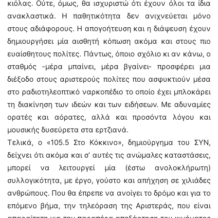
κιόλας. Ούτε, όμως, θα ισχυριστώ ότι έχουν όλοι τα ίδια
ανακλαστικά. Η παθητικότητα δεν ανιχνεύεται μόνο
στους αδιάφορους. Η απογοήτευση και η διάψευση έχουν
δημιουργήσει μία αισθητή κόπωση ακόμα και στους πιο
ευαίσθητους πολίτες. Πάντως, όποιο σχόλιο κι αν κάνω, ο
σταθμός -μέρα μπαίνει, μέρα βγαίνει- προσφέρει μια
διέξοδο στους αριστερούς πολίτες που ασφυκτιούν μέσα
στο ραδιοτηλεοπτικό ναρκοπέδιο το οποίο έχει μπλοκάρει
τη διακίνηση των ιδεών και των ειδήσεων. Με αδυναμίες
ορατές και αόρατες, αλλά και προσόντα λόγου και
μουσικής δυσεύρετα στα ερτζιανά.
Τελικά, ο «105.5 Στο Κόκκινο», δημιούργημα του ΣΥΝ,
δείχνει ότι ακόμα και σ’ αυτές τις ανώμαλες καταστάσεις,
μπορεί να λειτουργεί μία (έστω ανολοκλήρωτη)
συλλογικότητα, με έργο, γούστο και απήχηση σε χιλιάδες
ανθρώπους. Που θα έπρεπε να ανοίγει το δρόμο και για το
επόμενο βήμα, την τηλεόραση της Αριστεράς, που είναι