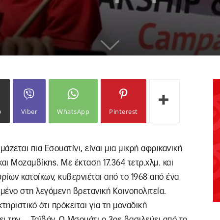
ω
Viber
WhatsApp
Pinterest
άζεται πια Εσουατίνι, είναι μια μικρή αφρικανική
αι Μοζαμβίκης. Με έκταση 17.364 τετρ.χλμ. και
ρίων κατοίκων, κυβερνιέται από το 1968 από ένα
μένο στη λεγόμενη βρετανική Κοινοπολιτεία.
τηριστικό ότι πρόκειται για τη μοναδική
ι την… Ταϊβάν. Ο Μσουάτι ο 3ος βασιλεύει από το