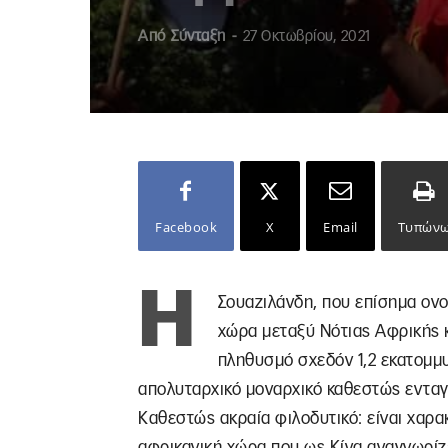
Από
Σύνταξη
-
27 Οκτωβρίου, 2021
Facebook
X
Email
Τυπών
Η
Σουαζιλάνδη, που επίσημα ονομ
χώρα μεταξύ Νότιας Αφρικής κ
πληθυσμό σχεδόν 1,2 εκατομμυ
απολυταρχικό μοναρχικό καθεστώς ενταγ
Καθεστώς ακραία φιλοδυτικό: είναι χαρακ
αφρικανική χώρα που ως Κίνα αναγνωρίζε