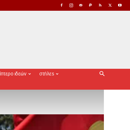
ίπτερο ιδεών
στήλες