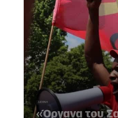
ΔΙΕΘΝΉ
«Όργανα του Σα