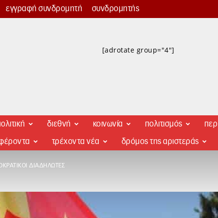
εγγραφή συνδρομητή
συνδρομητής
[adrotate group="4"]
ολιτική
διεθνή
κοινωνία
πολιτισμός
περ
αφέροντα
τρέχοντα νέα
δρόμος της αριστεράς
ΟΚΡΑΤΙΚΟΊ ΔΙΑΔΗΛΩΤΈΣ