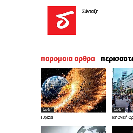
Σύνταξη
παρομοια αρθρα
περισσοτ
Διεθνή
Διεθνή
Γυρίζει
Ιαπωνική ω