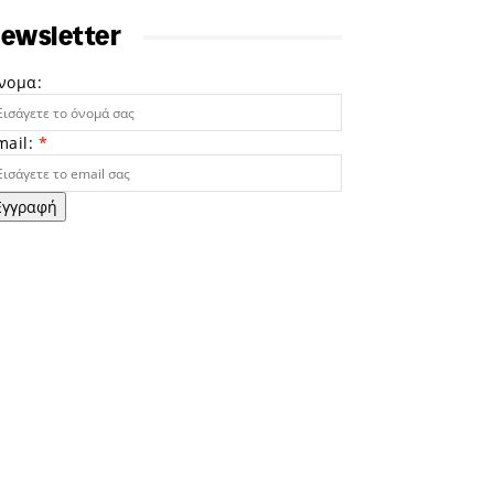
ewsletter
νομα:
mail:
*
Εγγραφή