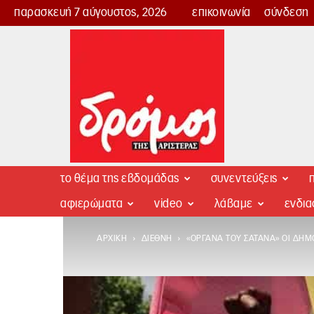
παρασκευή 7 αύγουστος, 2026
επικοινωνία
σύνδεση
Δρόμος
της
Αριστεράς
το θέμα της εβδομάδας
συνεντεύξεις
π
αφιερώματα
video
λάβαμε
ενδι
ΑΡΧΙΚΉ
ΔΙΕΘΝΉ
«ΌΡΓΑΝΑ ΤΟΥ ΣΑΤΑΝΆ» ΟΙ ΔΗΜ