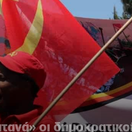
τανά» οι δημοκρατικο