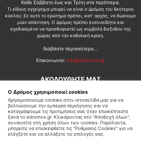
Κάθε Σάββατο έως και Τρίτη στα περίπτερα.
Τι είδους εγχείρημα μπορεί να είναι ο Δρόμος του δεύτερου
κύκλου; Σε αυτό το ερώτημα πρέπει, κατ’ αρχάς, να δώσουμε
μιαν απάντηση. Ο Δρόμος πρέπει ενσυνείδητα και
σχεδιασμένα να προσδιοριστεί ως συμβολή διεξόδου της
χώρας από την καθολική κρίση.
διαβάστε περισσότερα...
Επικοινωνία:
info@edromos.gr
ΑΚΟΛΟΥΘΗΣΕ ΜΑΣ
Ο Δρόμος χρησιμοποιεί cookies
Χρησιμοποιούμε cookies στην ιστοσελίδα μας για να
βελτιώσουμε την εμπειρία περιήγησης και να
καταγράφουμε τις προτιμήσεις σας όταν επισκέπτεστε
ξανά το edromos.gr. Κλικάροντας στο "Αποδοχή όλων",
συναινείτε στη χρήση όλων των cookies. Παρόλαυτα,
Εγγραφή συνδρομητή
Πολιτική
Διεθνή
Κοινωνία
μπορείτε να επισκεφθείτε τις "Ρυθμίσεις Cookies" για να
ελέγξετε και να αλλάξετε τις επιλογές σας.
Πολιτισμός
Αφιερώματα