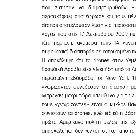
που ζήτησαν να διαμαρτυρηθούν. Η
αεροσκάφος) αποτέφρωσε και τους πέντ
drones αποτελούσαν λύση για περισσότε
λόγος που στις 17 Δεκεμβρίου 2009 π
ίδια περιοχή, ανάμεσά τους 14 γυναί
πυρομαχικά διασποράς σε κατοικημένη 
Η αποκάλυψη ότι τα drones στην Υεμ
Σαουδική Αραβία είχε γίνει ήδη από το A
περασμένη εβδομάδα, οι New York Ti
γνωρίζοντες συνέδεσαν τη διαρροή με
Μπρέναν, μέχρι τώρα υπεύθυνο για τη λ
τους «γνωρίζοντες» είναι ο κύκλος θα
συνιστούν τα drones, ενώ ειδικά η βάσ
πρώτο Αμερικανό πολίτη μέλος της εξω
απασχολεί και δεν «εντοπίστηκε» από τα 