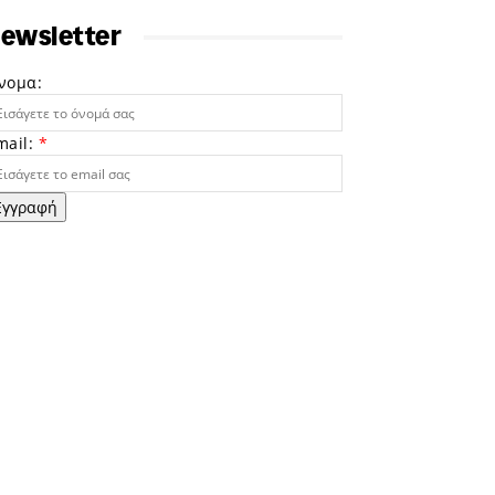
ewsletter
νομα:
mail:
*
Εγγραφή