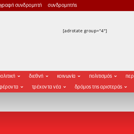
γγραφή συνδρομητή
συνδρομητής
[adrotate group="4"]
ολιτική
διεθνή
κοινωνία
πολιτισμός
περ
αφέροντα
τρέχοντα νέα
δρόμος της αριστεράς