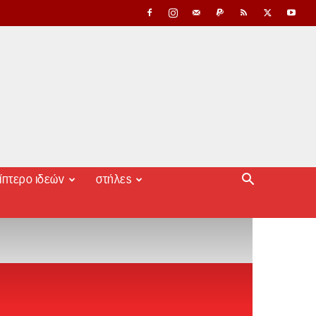
ίπτερο ιδεών
στήλες