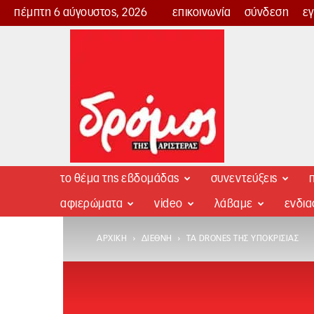
πέμπτη 6 αύγουστος, 2026
επικοινωνία
σύνδεση
ε
Δρόμος
της
Αριστεράς
το θέμα της εβδομάδας
συνεντεύξεις
π
αφιερώματα
video
λάβαμε
ενδι
ΑΡΧΙΚΉ
ΔΙΕΘΝΉ
ΤΑ DRONES ΤΗΣ ΥΠΟΚΡΙΣΊΑΣ