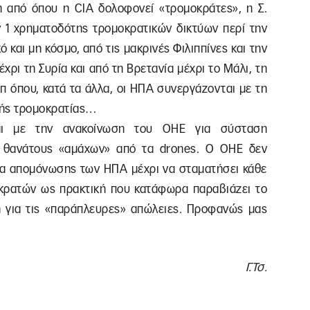
 από όπου η CIA δολοφονεί «τρομοκράτες», η Σ.
ν 1 χρηματοδότης τρομοκρατικών δικτύων περί την
 και μη κόσμο, από τις μακρινές Φιλιππίνες και την
χρι τη Συρία και από τη Βρετανία μέχρι το Μάλι, τη
π όπου, κατά τα άλλα, οι ΗΠΑ συνεργάζονται με τη
μικής τρομοκρατίας…
ται με την ανακοίνωση του ΟΗΕ για σύσταση
ς θανάτους «αμάχων» από τα drones. Ο ΟΗΕ δεν
εία απομόνωσης των ΗΠΑ μέχρι να σταματήσει κάθε
κρατών ως πρακτική που κατάφωρα παραβιάζει το
πή για τις «παράπλευρες» απώλειες. Προφανώς μας
Γ.Τσ.