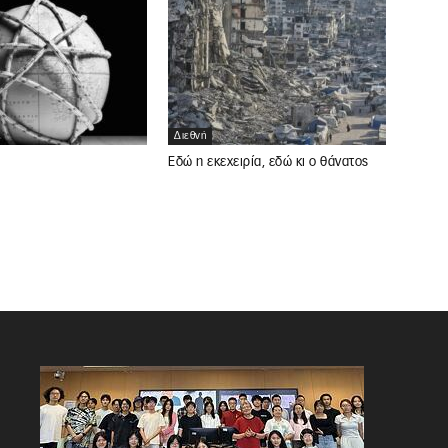
Διεθνή
Εδώ η εκεχειρία, εδώ κι ο θάνατος