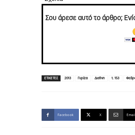
Σου άρεσε αυτό το άρθρο; Ενί
ΕΤΙΚΕΤΕΣ
2013
Γυρίζει
Διεθνη
τ. 153
Φεβρο
Facebook
X
Emai