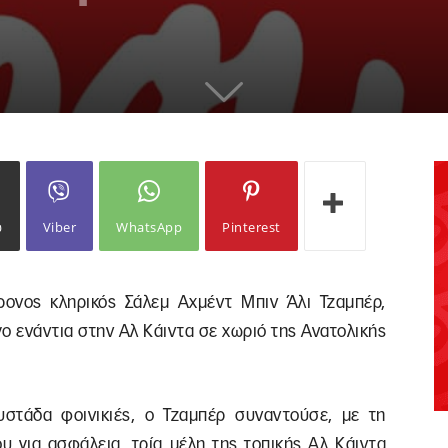
ω
Viber
WhatsApp
Pinterest
ονος κληρικός Σάλεμ Αχμέντ Μπιν Άλι Τζαμπέρ,
ο ενάντια στην Αλ Κάιντα σε χωριό της Ανατολικής
στάδα φοινικιές, ο Τζαμπέρ συναντούσε, με τη
υ για ασφάλεια, τρία μέλη της τοπικής Αλ Κάιντα