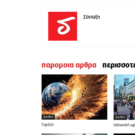
Σύνταξη
παρομοια αρθρα
περισσοτ
Διεθνή
Διεθνή
Γυρίζει
Ιαπωνική ω