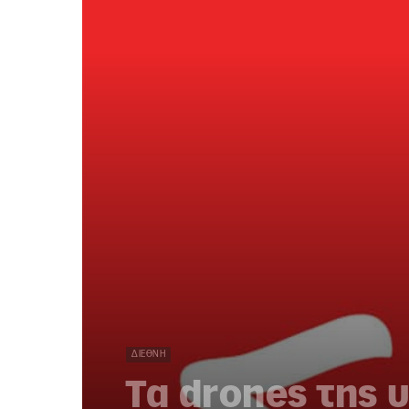
ΔΙΕΘΝΉ
Τα drones της 