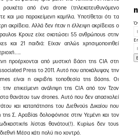
 ρουκέτα από ένα drone (τηλεκατευθυνόμενο
n
ε και μια παρακείμενη καμήλα. Υποτίθεται ότι τα
Ό
ρη ακρίβεια. Αλλά δεν ήταν η έλλειψη ακρίβειας ο
ύραυλος Κρουζ είχε σκοτώσει 55 ανθρώπους στην
E
κες και 21 παιδιά: Είχαν απλώς χρησιμοποιηθεί
περιοχή….
ένη προέρχονται από μυστική βάση της CIA στη
ssociated Press το 2011. Αυτό που αποκάλυψαν, την
mes είναι η ακριβής τοποθεσία της βάσης. Οι
 την επικείμενη ανάληψη της CIA από τον Τζον
ίστα θανάτου των drones. Αυτό που δεν απασχολεί
νάτου και καταπάτησης του Διεθνούς Δικαίου που
η της Σ. Αραβίας δολοφόνησε στην Υεμένη και τον
δικαστικής λίστας θανάτου(!). Κυρίως δεν τους
διεθνή Μέσα κάτι πολύ πιο χοντρό.