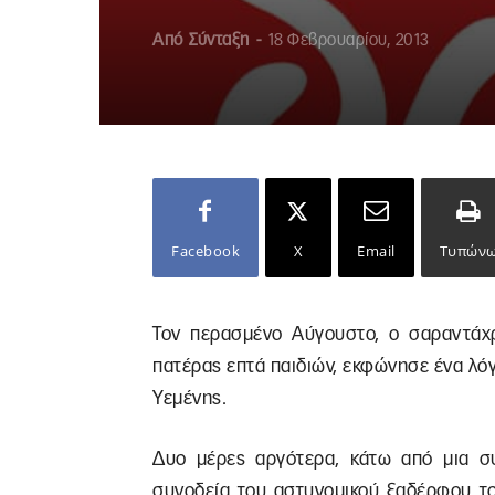
Από
Σύνταξη
-
18 Φεβρουαρίου, 2013
Facebook
X
Email
Τυπών
Τον περασμένο Αύγουστο, ο σαραντάχρ
πατέρας επτά παιδιών, εκφώνησε ένα λόγ
Υεμένης.
Δυο μέρες αργότερα, κάτω από μια συ
συνοδεία του αστυνομικού ξαδέρφου το